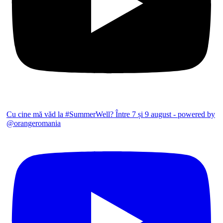
Cu cine mă văd la #SummerWell? Între 7 și 9 august - powered by
@orangeromania