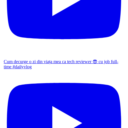
Cum decurge o zi din viața mea ca tech reviewer 😎 cu job full-
time #dailyvlog