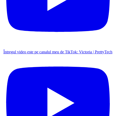
Întregul video este pe canalul meu de TikTok: Victoria | PrettyTech