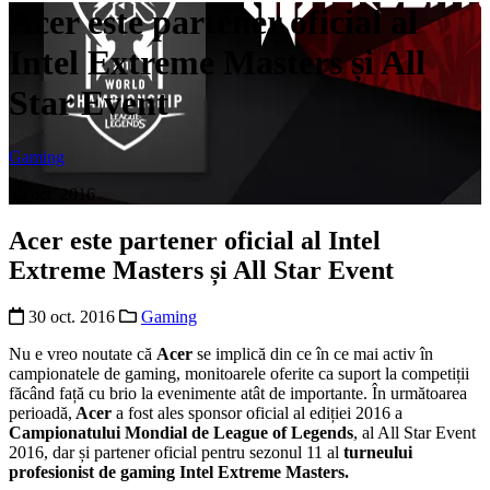
Acer este partener oficial al
Intel Extreme Masters și All
Star Event
Gaming
30 oct. 2016
Acer este partener oficial al Intel
Extreme Masters și All Star Event
30 oct. 2016
Gaming
Nu e vreo noutate că
Acer
se implică din ce în ce mai activ în
campionatele de gaming, monitoarele oferite ca suport la competiții
făcând față cu brio la evenimente atât de importante. În următoarea
perioadă,
Acer
a fost ales sponsor oficial al ediției 2016 a
Campionatului Mondial de League of Legends
, al All Star Event
2016, dar și partener oficial pentru sezonul 11 al
turneului
profesionist de gaming Intel Extreme Masters.