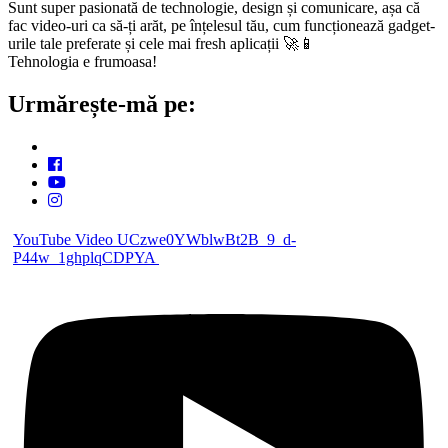
Sunt super pasionată de technologie, design și comunicare, așa că
fac video-uri ca să-ți arăt, pe înțelesul tău, cum funcționează gadget-
urile tale preferate și cele mai fresh aplicații 🚀📱
Tehnologia e frumoasa!
Urmărește-mă pe:
YouTube Video UCzwe0YWblwBt2B_9_d-
P44w_1ghplqCDPYA