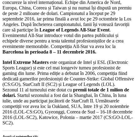
concureze la nivel internațional. Echipe din America de Nord,
Europa, China, Coreea și Taiwan și nu numai își dispută un premiu
de peste 2 milioane de dolari. Campionatul a început pe 29
septembrie 2016, iar prima finală a avut loc pe 29 octombrie la Los
Angeles.
După încheierea campionatului, fanii își votează favoriții
care să participe în
League of Legends All-Star Event
.
Evenimentul All-Star introduce votul din partea publicului și
echipele diverse pentru a testa talentul profesioniștilor de a crea
evenimente memorabile. Competiția All-Star va avea loc la
Barcelona în perioada 8 – 11 decembrie 2016.
Intel Extreme Masters
este organizat de Intel și ESL (Electronic
Sports League) și este cel mai longeviv turneu profesionist de
gaming din lume. Prima ediție a debutat în 2006, competiția fiind
dedicată gamerilor profesioniști de Counter-Strike: Global Offensive
(CS:GO), StarCraft II (SC2) și League of Legends (LOL).
Sezonul 11 al turneului este dotat cu
premii totale de 1 milion de
dolari.
Startul sezonului a fost dat la Shanghai, în China, în luna
iulie, unde au participat jucătorii de StarCraft II. Următoarele
competiții vor avea loc la Oakland, SUA, între 19 și 20 noiembrie
2016 (LOL-CS:GO), Gyeonggi, Coreea de Sud – 16-18 decembrie
2016 (LOL-SC2), Katowice, Polonia – martie 2017 (CS:GO-LOL-
SC2).
Arată și prietenilor tăi: