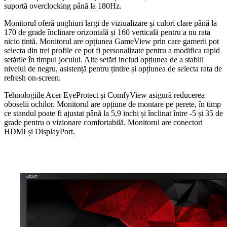
suportă overclocking până la 180Hz.
Monitorul oferă unghiuri largi de viziualizare și culori clare până la
170 de grade înclinare orizontală și 160 verticală pentru a nu rata
nicio țintă. Monitorul are opțiunea GameView prin care gamerii pot
selecta din trei profile ce pot fi personalizate pentru a modifica rapid
setările în timpul jocului. Alte setări includ opțiunea de a stabili
nivelul de negru, asistență pentru țintire și opțiunea de selecta rata de
refresh on-screen.
Tehnologiile Acer EyeProtect și ComfyView asigură reducerea
oboselii ochilor. Monitorul are opțiune de montare pe perete, în timp
ce standul poate fi ajustat până la 5,9 inchi și înclinat între -5 și 35 de
grade pentru o vizionare comfortabilă. Monitorul are conectori
HDMI și DisplayPort.