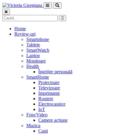
Skip
to
content
Caută
după:
Home
Review-uri
Smartphone
Tablete
SmartWatch
Laptop
Monitoare
Health
Îngrijire personală
SmartHome
Proiectoare
Televizoare
Imprimante
Routere
Electrocasnice
IoT
Foto/Video
Camere acțiune
Muzica
Casti