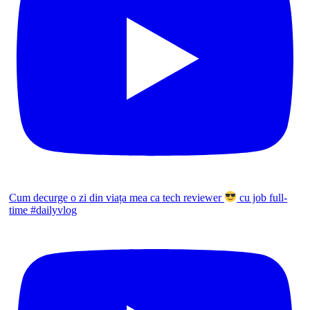
Cum decurge o zi din viața mea ca tech reviewer
cu job full-
time #dailyvlog