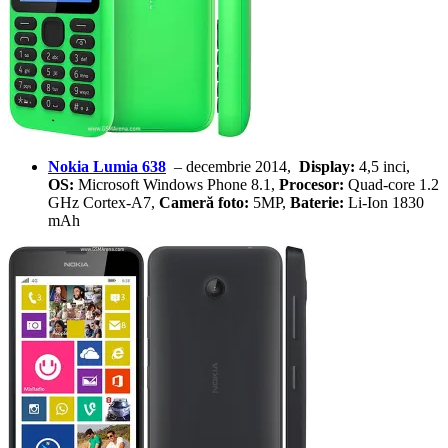
Nokia Lumia 638
– decembrie 2014,
Display:
4,5 inci,
OS:
Microsoft Windows Phone 8.1,
Procesor:
Quad-core 1.2
GHz Cortex-A7,
Cameră foto:
5MP,
Baterie:
Li-Ion 1830
mAh