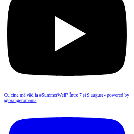
Cu cine mă văd la #SummerWell? Între 7 și 9 august - powered by
@orangeromania