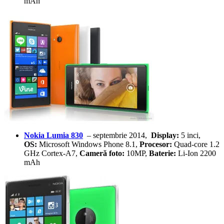
mAh
Nokia Lumia 830
– septembrie 2014,
Display:
5 inci,
OS:
Microsoft Windows Phone 8.1,
Procesor:
Quad-core 1.2
GHz Cortex-A7,
Cameră foto:
10MP,
Baterie:
Li-Ion 2200
mAh