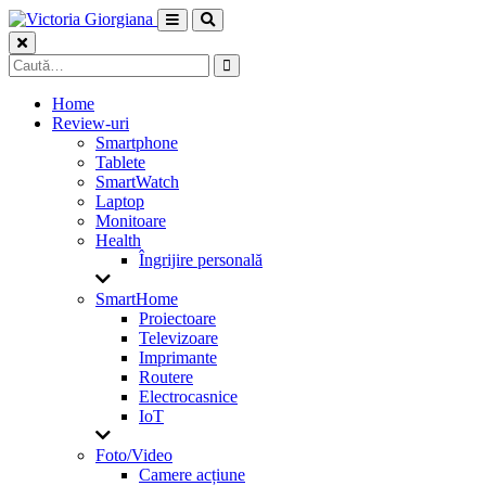
Skip
to
content
Caută
după:
Home
Review-uri
Smartphone
Tablete
SmartWatch
Laptop
Monitoare
Health
Îngrijire personală
SmartHome
Proiectoare
Televizoare
Imprimante
Routere
Electrocasnice
IoT
Foto/Video
Camere acțiune