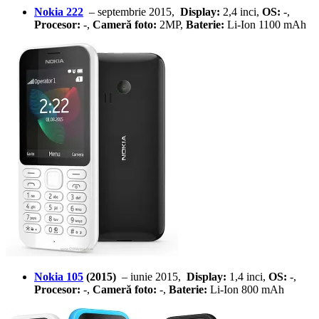
Nokia 222
– septembrie 2015,
Display:
2,4 inci,
OS:
-,
Procesor:
-,
Cameră foto:
2MP,
Baterie:
Li-Ion 1100 mAh
Nokia 105
(2015)
– iunie 2015,
Display:
1,4 inci,
OS:
-,
Procesor:
-,
Cameră foto:
-,
Baterie:
Li-Ion 800 mAh