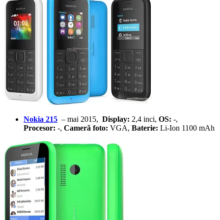
Nokia 215
– mai 2015,
Display:
2,4 inci,
OS:
-,
Procesor:
-,
Cameră foto:
VGA,
Baterie:
Li-Ion 1100 mAh