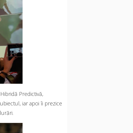
ibridă Predictivă,
biectul, iar apoi îi prezice
urări.