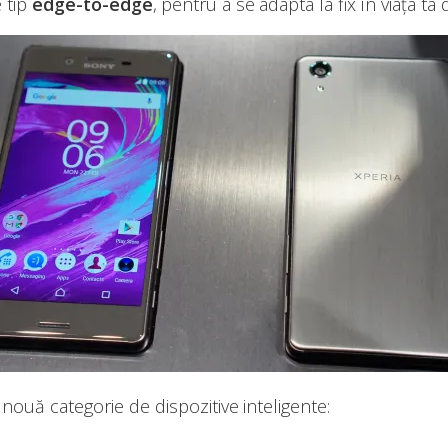
 tip
edge-to-edge
, pentru a se adapta la fix în viața ta d
nouă categorie de dispozitive inteligente: