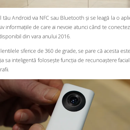
 tău Android via NFC sau Bluetooth și se leagă la o aplic
usiv informațiile de care ai nevoie atunci când te conecte
 disponibil din vara anului 2016.
entilele sferice de 360 de grade, se pare că acesta este
a sa inteligentă folosește funcția de recunoaștere facială
afii.