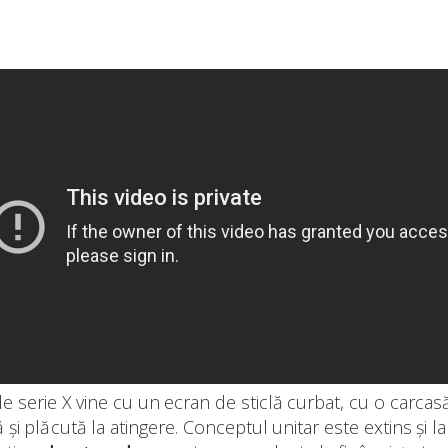
de serie X vine cu un ecran de sticlă curbat, cu o carcasă
 și plăcută la atingere. Conceptul unitar este extins și la