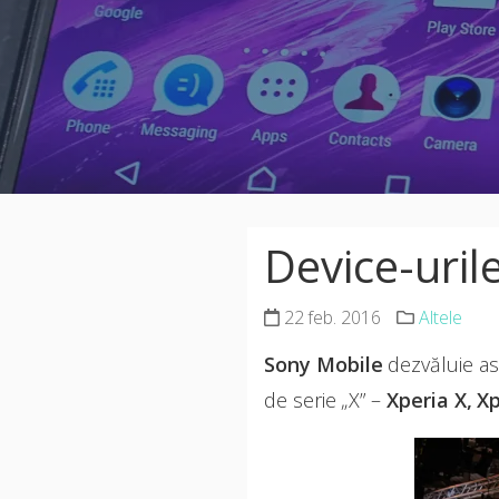
Device-uri
22 feb. 2016
Altele
Sony Mobile
dezvăluie as
de serie „X” –
Xperia X, X