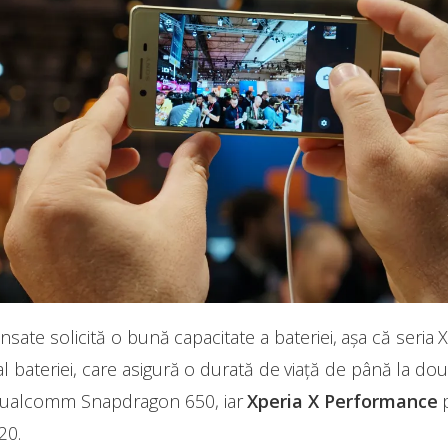
ansate solicită o bună capacitate a bateriei, așa că seria
 bateriei, care asigură o durată de viață de până la dou
ualcomm Snapdragon 650, iar
Xperia X Performance
p
20.