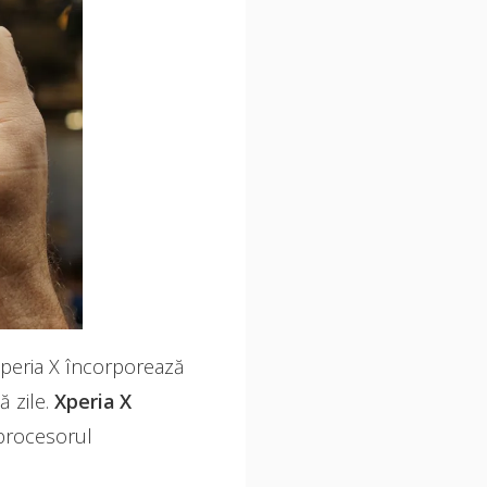
 Xperia X încorporează
ă zile.
Xperia X
rocesorul