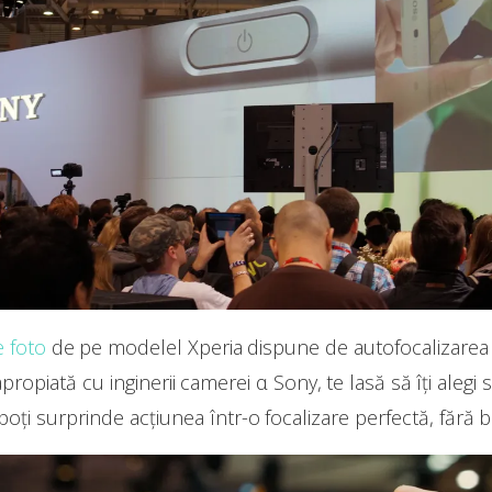
 foto
de pe modelel Xperia dispune de autofocalizarea H
ropiată cu inginerii camerei α Sony, te lasă să îți alegi su
poți surprinde acțiunea într-o focalizare perfectă, fără bl