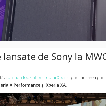
le lansate de Sony la MW
tăzi
un nou look al brandului Xperia
, prin lansarea prim
peria X Performance și Xperia XA.