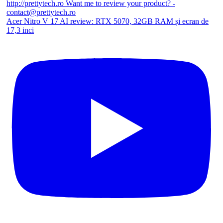
Acer Nitro V 17 AI review: RTX 5070, 32GB RAM și ecran de
17,3 inci