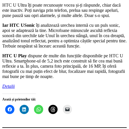
HTC U Ultra îți poate recunoaște vocea și-ți răspunde, chiar dacă
este inactiv. Poți naviga prin telefon, prelua sau respinge apeluri,
pune pauză sau opri alarmele, și multe altele. Doar s-o spui.
Iar HTC USonic
îți analizează urechea internă cu un puls sonic,
apoi se adaptează la tine. Microfoane minuscule ascultă reflexia
sonoră din urechile tale Unul în urechea stângă, unul în cea dreaptă,
analizând tonul reflectat, pentru a optimiza căștile special pentru tine.
Trebuie neapărat să încearc această funcție.
HTC U Play
dispune de multe din funcțiile disponibile pe HTC U
Ultra. Smartphone-ul de 5,2 inch este construit să fie cea mai bună
reflexie a ta. În plus, camera foto principală, de 16 MP, îți oferă
fotografii cu mai puțin efect de blur, focalizare mai rapidă, fotografii
mai bune pe timp de noapte.
Detalii
Arată și prietenilor tăi: