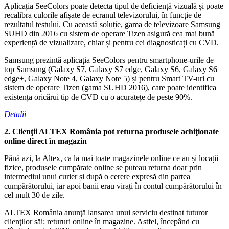
Aplicația SeeColors poate detecta tipul de deficiență vizuală și poate
recalibra culorile afișate de ecranul televizorului, în funcție de
rezultatul testului. Cu această soluție, gama de televizoare Samsung
SUHD din 2016 cu sistem de operare Tizen asigură cea mai bună
experiență de vizualizare, chiar și pentru cei diagnosticați cu CVD.
Samsung prezintă aplicația SeeColors pentru smartphone-urile de
top Samsung (Galaxy S7, Galaxy S7 edge, Galaxy S6, Galaxy S6
edge+, Galaxy Note 4, Galaxy Note 5) și pentru Smart TV-uri cu
sistem de operare Tizen (gama SUHD 2016), care poate identifica
existența oricărui tip de CVD cu o acuratețe de peste 90%.
Detalii
2. Clienţii ALTEX România pot returna produsele achiţionate
online direct în magazin
Până azi, la Altex, ca la mai toate magazinele online ce au și locații
fizice, produsele cumpărate online se puteau returna doar prin
intermediul unui curier și după o cerere expresă din partea
cumpărătorului, iar apoi banii erau virați în contul cumpărătorului în
cel mult 30 de zile.
ALTEX România anunţă lansarea unui serviciu destinat tuturor
clienţilor săi: retururi online în magazine. Astfel, începând cu