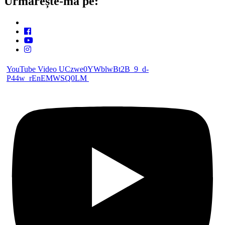
Urmărește-mă pe:
YouTube Video UCzwe0YWblwBt2B_9_d-
P44w_rEnEMWSQ0LM