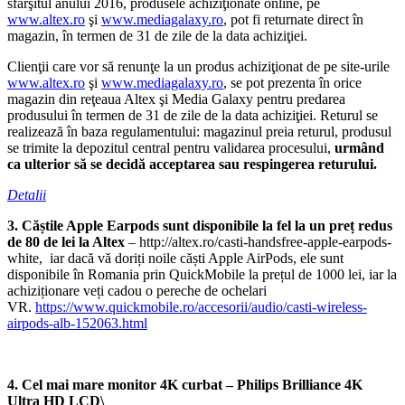
sfârşitul anului 2016, produsele achiziţionate online, pe
www.altex.ro
şi
www.mediagalaxy.ro
, pot fi returnate direct în
magazin, în termen de 31 de zile de la data achiziţiei.
Clienţii care vor să renunţe la un produs achiziţionat de pe site-urile
www.altex.ro
şi
www.mediagalaxy.ro
, se pot prezenta în orice
magazin din reţeaua Altex şi Media Galaxy pentru predarea
produsului în termen de 31 de zile de la data achiziţiei. Returul se
realizează în baza regulamentului: magazinul preia returul, produsul
se trimite la depozitul central pentru validarea procesului,
urmând
ca ulterior să se decidă acceptarea sau respingerea returului.
Detalii
3.
Căștile Apple Earpods sunt disponibile la fel la un preț redus
de 80 de lei la Altex
– http://altex.ro/casti-handsfree-apple-earpods-
white, iar dacă vă doriți noile căști Apple AirPods, ele sunt
disponibile în Romania prin QuickMobile la prețul de 1000 lei, iar la
achiziționare veți cadou o pereche de ochelari
VR.
https://www.quickmobile.ro/accesorii/audio/casti-wireless-
airpods-alb-152063.html
4. Cel mai mare monitor 4K curbat – Philips Brilliance 4K
Ultra HD LCD\