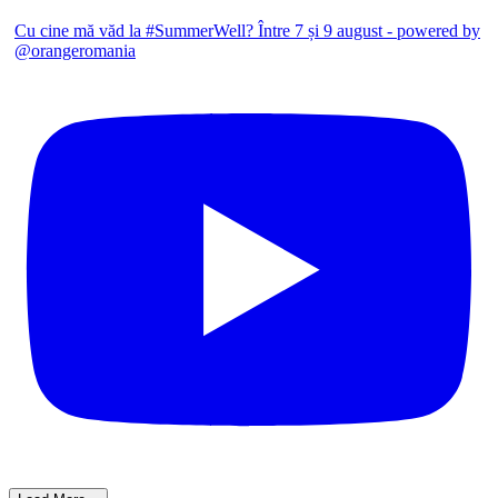
Cu cine mă văd la #SummerWell? Între 7 și 9 august - powered by
@orangeromania