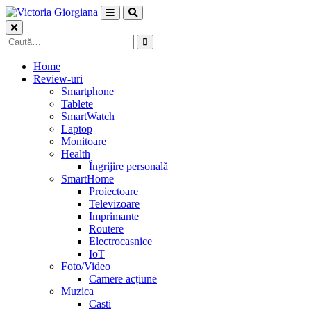
Skip
to
content
Caută
după:
Home
Review-uri
Smartphone
Tablete
SmartWatch
Laptop
Monitoare
Health
Îngrijire personală
SmartHome
Proiectoare
Televizoare
Imprimante
Routere
Electrocasnice
IoT
Foto/Video
Camere acțiune
Muzica
Casti