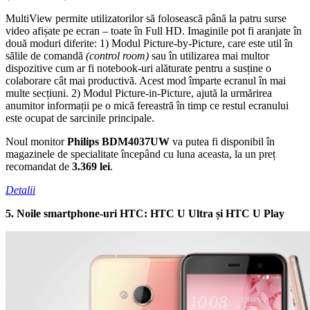
MultiView permite utilizatorilor să folosească până la patru surse
video afișate pe ecran – toate în Full HD. Imaginile pot fi aranjate în
două moduri diferite: 1) Modul Picture-by-Picture, care este util în
sălile de comandă
(control room)
sau în utilizarea mai multor
dispozitive cum ar fi notebook-uri alăturate pentru a susține o
colaborare cât mai productivă. Acest mod împarte ecranul în mai
multe secțiuni. 2) Modul Picture-in-Picture, ajută la urmărirea
anumitor informații pe o mică fereastră în timp ce restul ecranului
este ocupat de sarcinile principale.
Noul monitor
Philips BDM4037UW
va putea fi disponibil în
magazinele de specialitate începând cu luna aceasta, la un preț
recomandat de
3.369 lei
.
Detalii
5. Noile smartphone-uri HTC: HTC U Ultra și HTC U Play