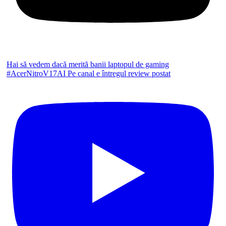
Hai să vedem dacă merită banii laptopul de gaming
#AcerNitroV17AI Pe canal e întregul review postat