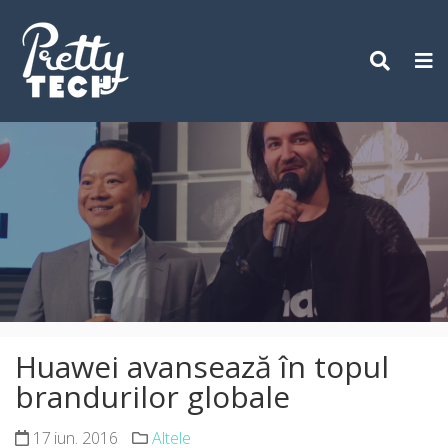
Skip
to
content
Huawei avansează în topul
brandurilor globale
17 iun. 2016
Altele