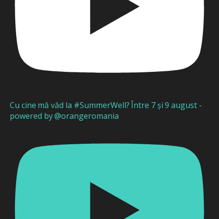
Cu cine mă văd la #SummerWell? Între 7 și 9 august -
powered by @orangeromania