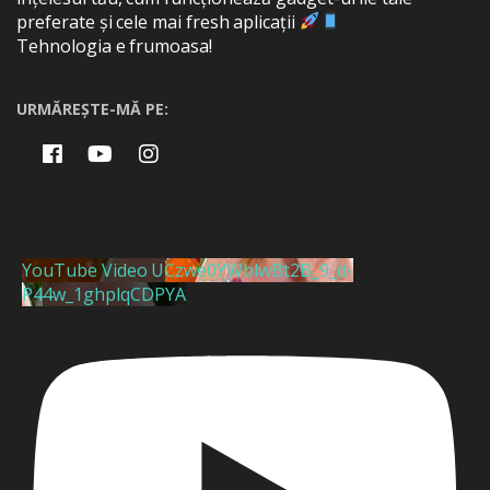
preferate și cele mai fresh aplicații
Tehnologia e frumoasa!
URMĂREȘTE-MĂ PE:
YouTube Video UCzwe0YWblwBt2B_9_d-
P44w_1ghplqCDPYA