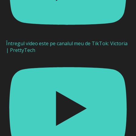
Întregul video este pe canalul meu de TikTok: Victoria
| PrettyTech