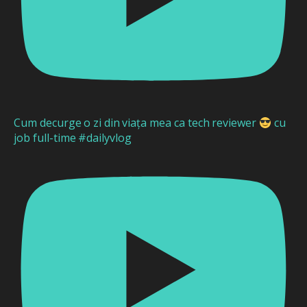
Cum decurge o zi din viața mea ca tech reviewer
cu
job full-time #dailyvlog