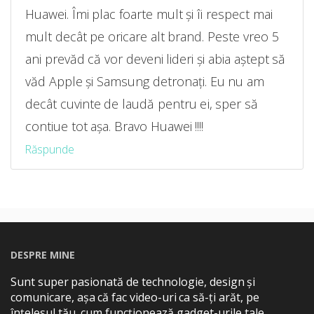
Huawei. Îmi plac foarte mult și îi respect mai
mult decât pe oricare alt brand. Peste vreo 5
ani prevăd că vor deveni lideri și abia aștept să
văd Apple și Samsung detronați. Eu nu am
decât cuvinte de laudă pentru ei, sper să
contiue tot așa. Bravo Huawei !!!!
Răspunde
DESPRE MINE
Sunt super pasionată de technologie, design și
comunicare, așa că fac video-uri ca să-ți arăt, pe
înțelesul tău, cum funcționează gadget-urile tale