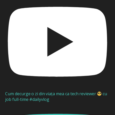
Cum decurge o zi din viața mea ca tech reviewer
cu
job full-time #dailyvlog