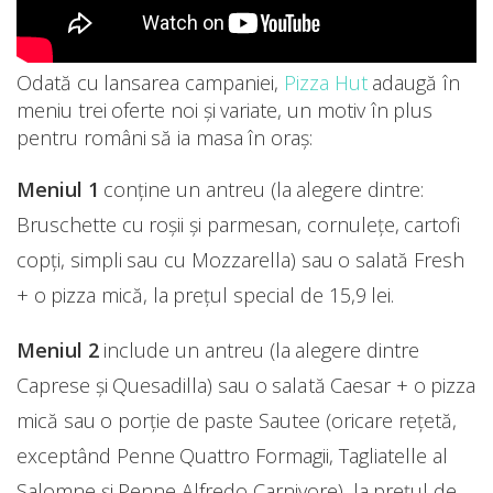
Odată cu lansarea campaniei,
Pizza Hut
adaugă în
meniu trei oferte noi și variate, un motiv în plus
pentru români să ia masa în oraș:
Meniul 1
conține un antreu (la alegere dintre:
Bruschette cu roșii și parmesan, cornulețe, cartofi
copți, simpli sau cu Mozzarella) sau o salată Fresh
+ o pizza mică, la prețul special de 15,9 lei.
Meniul 2
include un antreu (la alegere dintre
Caprese și Quesadilla) sau o salată Caesar + o pizza
mică sau o porție de paste Sautee (oricare rețetă,
exceptând Penne Quattro Formagii, Tagliatelle al
Salomne și Penne Alfredo Carnivore), la prețul de