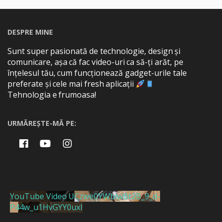
DESPRE MINE
Sunt super pasionată de technologie, design și
comunicare, așa că fac video-uri ca să-ți arăt, pe
înțelesul tău, cum funcționează gadget-urile tale
preferate și cele mai fresh aplicații
Tehnologia e frumoasa!
URMĂREȘTE-MĂ PE:
YouTube Video UCzwe0YWblwBt2B_9_d-
P44w_u1HvGYY0uxI