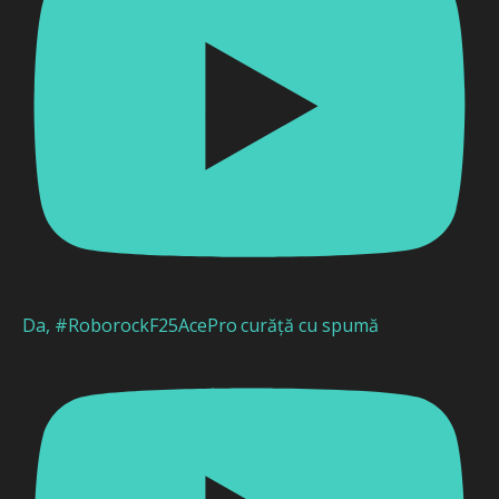
Da, #RoborockF25AcePro curăță cu spumă