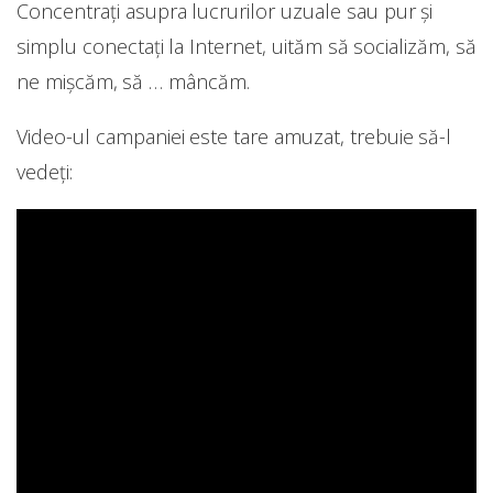
Concentrați asupra lucrurilor uzuale sau pur și
simplu conectați la Internet, uităm să socializăm, să
ne mișcăm, să … mâncăm.
Video-ul campaniei este tare amuzat, trebuie să-l
vedeți: