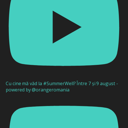
Cu cine mă văd la #SummerWell? Între 7 și 9 august -
powered by @orangeromania