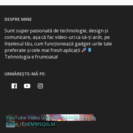
DESPRE MINE
Sunt super pasionată de technologie, design și
comunicare, așa că fac video-uri ca să-ți arăt, pe
înțelesul tău, cum funcționează gadget-urile tale
preferate și cele mai fresh aplicații
Tehnologia e frumoasa!
URMĂREȘTE-MĂ PE:
YouTube Video UCzwe0YWblwBt2B_9_d-
P44w_rEnEMWSQ0LM