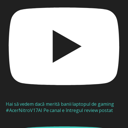
Hai să vedem dacă merită banii laptopul de gaming
#AcerNitroV17AI Pe canal e întregul review postat