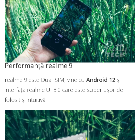
Performanță realme 9
realme 9 este Dual-SIM, vine cu
Android 12
și
interfața realme UI 3.0 care este super ușor de
folosit și intuitivă.