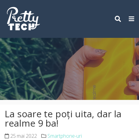
Skip
to
content
La soare te poți uita, dar la
realme 9 ba!
25 mai 2022
Smartphone-uri