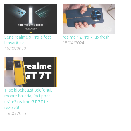
Seria realme 9 Pro a fost
realme 12 Pro – lux fresh
lansată azi
18/04/2024
16/02/2022
Ți se blochează telefonul,
moare bateria, faci poze
urâte? realme GT 7T te
rezolvă!
25/06/2025