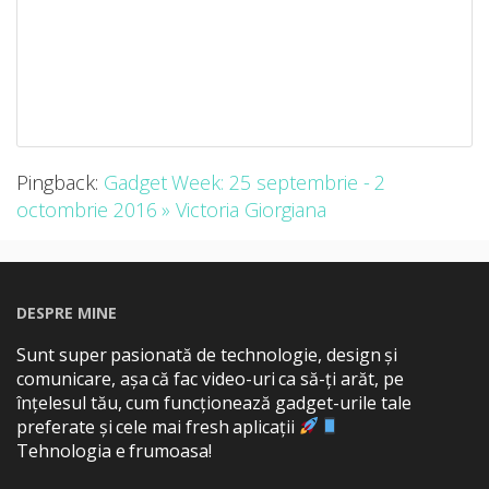
Pingback:
Gadget Week: 25 septembrie - 2
octombrie 2016 » Victoria Giorgiana
DESPRE MINE
Sunt super pasionată de technologie, design și
comunicare, așa că fac video-uri ca să-ți arăt, pe
înțelesul tău, cum funcționează gadget-urile tale
preferate și cele mai fresh aplicații
Tehnologia e frumoasa!