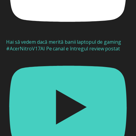
Hai să vedem dacă merită banii laptopul de gaming
#AcerNitroV17AI Pe canal e întregul review postat