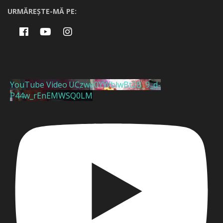
URMĂREȘTE-MĂ PE:
YouTube Video UCzwe0YWblwBt2B_9_d-
P44w_rEnEMWSQ0LM