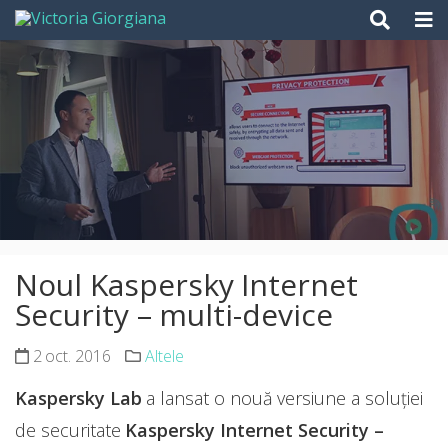
Skip
to
content
Noul Kaspersky Internet
Security – multi-device
2 oct. 2016
Altele
Kaspersky Lab
a lansat o nouă versiune a soluției
de securitate
Kaspersky Internet Security –