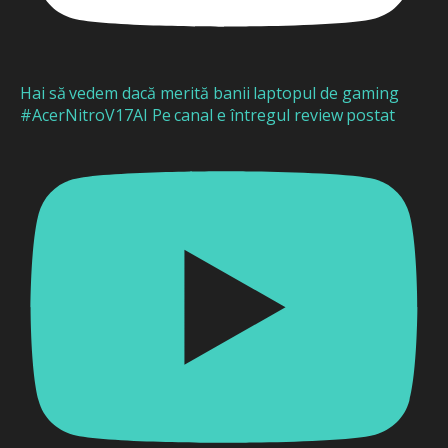
Hai să vedem dacă merită banii laptopul de gaming
#AcerNitroV17AI Pe canal e întregul review postat