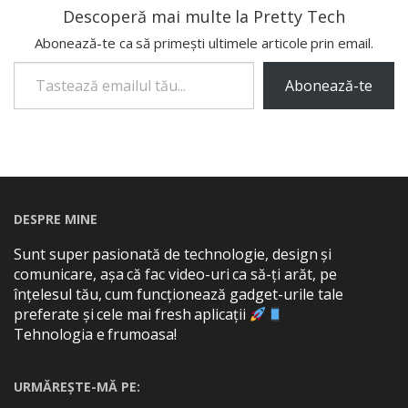
Descoperă mai multe la Pretty Tech
Abonează-te ca să primești ultimele articole prin email.
Tastează emailul tău...
Abonează-te
DESPRE MINE
Sunt super pasionată de technologie, design și
comunicare, așa că fac video-uri ca să-ți arăt, pe
înțelesul tău, cum funcționează gadget-urile tale
preferate și cele mai fresh aplicații
Tehnologia e frumoasa!
URMĂREȘTE-MĂ PE: