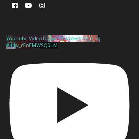
YouTube Video UCzwe0YWblwBt2B_9_d-
P44w_rEnEMWSQ0LM