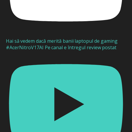
Hai să vedem dacă merită banii laptopul de gaming
#AcerNitroV17AI Pe canal e întregul review postat