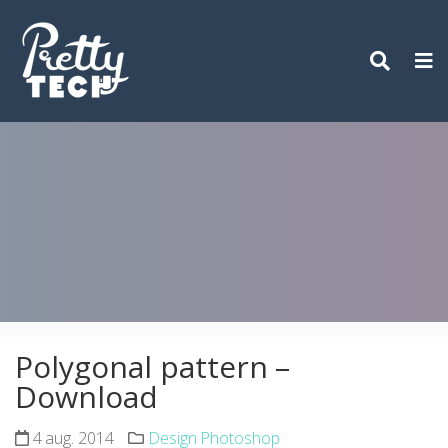
Skip
to
content
Polygonal pattern –
Download
4 aug. 2014
Design Photoshop