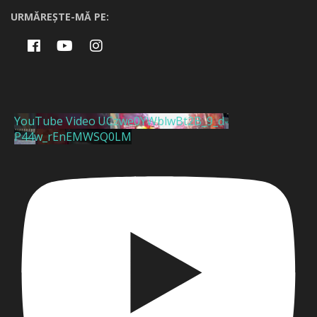
URMĂREȘTE-MĂ PE:
YouTube Video UCzwe0YWblwBt2B_9_d-
P44w_rEnEMWSQ0LM