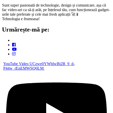
Sunt super pasionată de technologie, design și comunicare, așa că
fac video-uri ca să-ți arăt, pe înțelesul tău, cum funcționează gadget-
urile tale preferate și cele mai fresh aplicații 🚀📱
Tehnologia e frumoasa!
Urmărește-mă pe:
YouTube Video UCzwe0YWblwBt2B_9_d-
P44w_rEnEMWSQ0LM