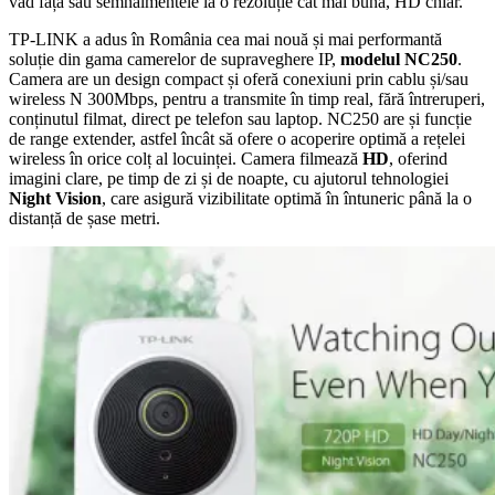
văd fața sau semnalmentele la o rezoluție cât mai bună, HD chiar.
TP-LINK a adus în România cea mai nouă și mai performantă
soluție din gama camerelor de supraveghere IP,
modelul NC250
.
Camera are un design compact și oferă conexiuni prin cablu și/sau
wireless N 300Mbps, pentru a transmite în timp real, fără întreruperi,
conținutul filmat, direct pe telefon sau laptop. NC250 are și funcție
de range extender, astfel încât să ofere o acoperire optimă a rețelei
wireless în orice colț al locuinței. Camera filmează
HD
, oferind
imagini clare, pe timp de zi și de noapte, cu ajutorul tehnologiei
Night Vision
, care asigură vizibilitate optimă în întuneric până la o
distanță de șase metri.