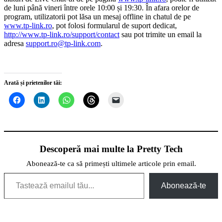
de luni până vineri între orele 10:00 și 19:30. În afara orelor de
program, utilizatorii pot lăsa un mesaj offline in chatul de pe
www.tp-link.ro
, pot folosi formularul de suport dedicat,
http://www.tp-link.ro/support/contact
sau pot trimite un email la
adresa
support.ro@tp-link.com
.
Arată și prietenilor tăi:
Descoperă mai multe la Pretty Tech
Abonează-te ca să primești ultimele articole prin email.
Tastează emailul tău...
Abonează-te