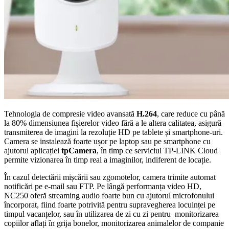
Tehnologia de compresie video avansată
H.264
, care reduce cu până
la 80% dimensiunea fișierelor video fără a le altera calitatea, asigură
transmiterea de imagini la rezoluție HD pe tablete și smartphone-uri.
Camera se instalează foarte ușor pe laptop sau pe smartphone cu
ajutorul aplicației
tpCamera
, în timp ce serviciul TP-LINK Cloud
permite vizionarea în timp real a imaginilor, indiferent de locație.
În cazul detectării mișcării sau zgomotelor, camera trimite automat
notificări pe e-mail sau FTP. Pe lângă performanța video HD,
NC250 oferă streaming audio foarte bun cu ajutorul microfonului
încorporat, fiind foarte potrivită pentru supravegherea locuinței pe
timpul vacanțelor, sau în utilizarea de zi cu zi pentru monitorizarea
copiilor aflați în grija bonelor, monitorizarea animalelor de companie