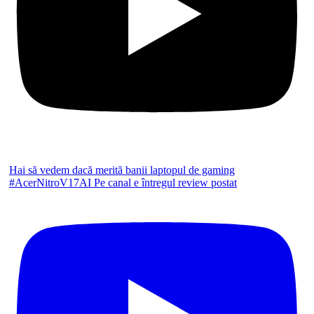
Hai să vedem dacă merită banii laptopul de gaming
#AcerNitroV17AI Pe canal e întregul review postat