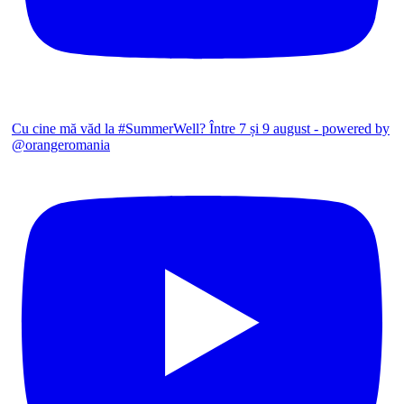
Cu cine mă văd la #SummerWell? Între 7 și 9 august - powered by
@orangeromania