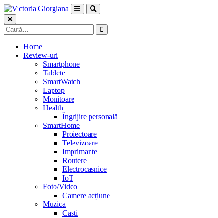
Skip
to
content
Caută
după:
Home
Review-uri
Smartphone
Tablete
SmartWatch
Laptop
Monitoare
Health
Îngrijire personală
SmartHome
Proiectoare
Televizoare
Imprimante
Routere
Electrocasnice
IoT
Foto/Video
Camere acțiune
Muzica
Casti