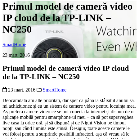
Primul model de cameră video
IP cloud de la TP-LINK –
NC250
SmartHome
23 mart. 2016
Primul model de cameră video IP cloud
de la TP-LINK – NC250
23 mart. 2016
SmartHome
Deocamdată am alte priorități, dar sper ca până la sfârșitul anului să-
mi achiziționez și eu un sistem de camere video pentru locuința mea.
Aș prefera camere video ce se pot conecta la internet și dispun de o
aplicație mobilă pentru smartphone-ul meu – ca să pot supraveghea
live casa la orice oră, și să dispună și de Night Vision pe timpul
nopții sau când lumina este stinsă. Desigur, toate aceste camere le
voi folosi pentru a surprinde posibilii infractori, așa că vreau să le