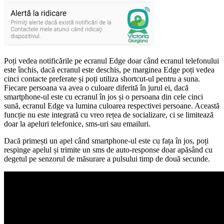
Poți vedea notificările pe ecranul Edge doar când ecranul telefonului
este închis, dacă ecranul este deschis, pe marginea Edge poți vedea
cinci contacte preferate și poți utiliza shortcut-ul pentru a suna.
Fiecare persoana va avea o culoare diferită în jurul ei, dacă
smartphone-ul este cu ecranul în jos și o persoana din cele cinci
sună, ecranul Edge va lumina culoarea respectivei persoane. Această
funcție nu este integrată cu vreo rețea de socializare, ci se limitează
doar la apeluri telefonice, sms-uri sau emailuri.
Dacă primești un apel când smartphone-ul este cu fața în jos, poți
respinge apelul și trimite un sms de auto-response doar apăsând cu
degetul pe senzorul de măsurare a pulsului timp de două secunde.