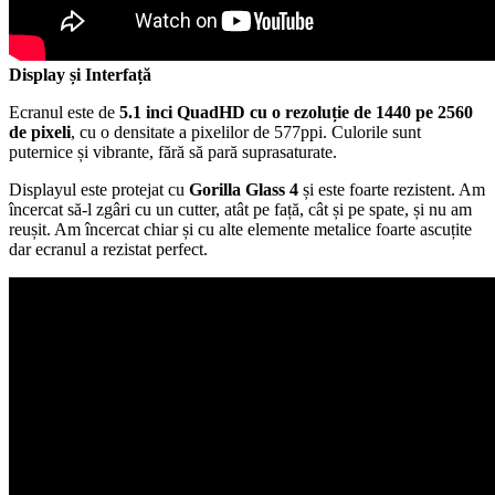
Display și Interfață
Ecranul este de
5.1 inci QuadHD cu o rezoluție de 1440 pe 2560
de pixeli
, cu o densitate a pixelilor de 577ppi. Culorile sunt
puternice și vibrante, fără să pară suprasaturate.
Displayul este protejat cu
Gorilla Glass 4
și este foarte rezistent. Am
încercat să-l zgâri cu un cutter, atât pe față, cât și pe spate, și nu am
reușit. Am încercat chiar și cu alte elemente metalice foarte ascuțite
dar ecranul a rezistat perfect.