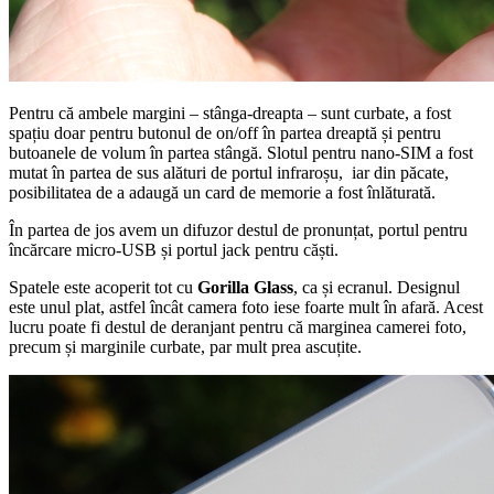
Pentru că ambele margini – stânga-dreapta – sunt curbate, a fost
spațiu doar pentru butonul de on/off în partea dreaptă și pentru
butoanele de volum în partea stângă. Slotul pentru nano-SIM a fost
mutat în partea de sus alături de portul infraroșu, iar din păcate,
posibilitatea de a adaugă un card de memorie a fost înlăturată.
În partea de jos avem un difuzor destul de pronunțat, portul pentru
încărcare micro-USB și portul jack pentru căști.
Spatele este acoperit tot cu
Gorilla Glass
, ca și ecranul. Designul
este unul plat, astfel încât camera foto iese foarte mult în afară. Acest
lucru poate fi destul de deranjant pentru că marginea camerei foto,
precum și marginile curbate, par mult prea ascuțite.