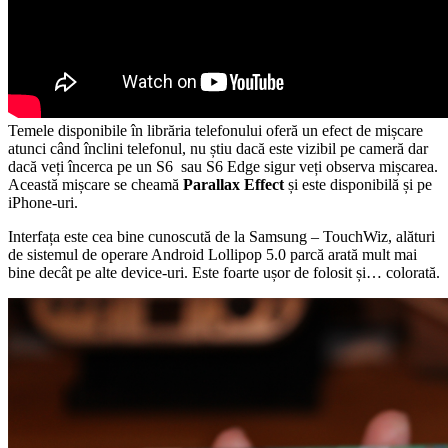
Temele disponibile în librăria telefonului oferă un efect de mișcare
atunci când înclini telefonul, nu știu dacă este vizibil pe cameră dar
dacă veți încerca pe un S6 sau S6 Edge sigur veți observa mișcarea.
Această mișcare se cheamă
Parallax Effect
și este disponibilă și pe
iPhone-uri.
Interfața este cea bine cunoscută de la Samsung – TouchWiz, alături
de sistemul de operare Android Lollipop 5.0 parcă arată mult mai
bine decât pe alte device-uri. Este foarte ușor de folosit și… colorată.