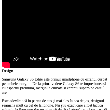
Design
Samsung Galaxy S6 Edge este primul smartphone cu ecranul curbat
pe ambele margini. De la prima vedere Galaxy S6 te impresionează
cu aspectul premium, marginile curbate și ecranul superb pe care îl
are.
Este adevărat că în partea de sus și mai ales în cea de jos, designul
seamănă mult cu cel de la iphone. Nu știu exact care a fost tactica
celor de la Samsung dar nu ai reușit decât să atragă critici cu această