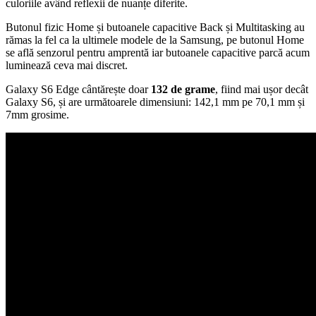
culoriile având reflexii de nuanțe diferite.
Butonul fizic Home și butoanele capacitive Back și Multitasking au
rămas la fel ca la ultimele modele de la Samsung, pe butonul Home
se află senzorul pentru amprentă iar butoanele capacitive parcă acum
luminează ceva mai discret.
Galaxy S6 Edge cântărește doar
132 de grame
, fiind mai ușor decât
Galaxy S6, și are următoarele dimensiuni: 142,1 mm pe 70,1 mm și
7mm grosime.