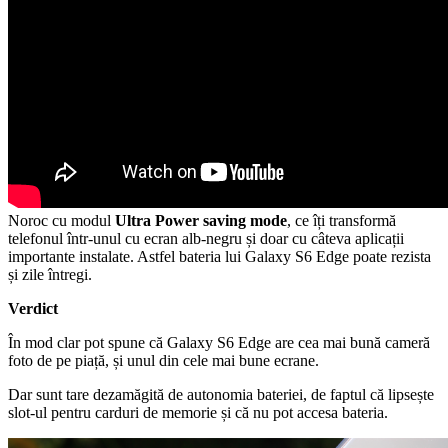
Noroc cu modul
Ultra Power saving mode
, ce îți transformă
telefonul într-unul cu ecran alb-negru și doar cu câteva aplicații
importante instalate. Astfel bateria lui Galaxy S6 Edge poate rezista
și zile întregi.
Verdict
În mod clar pot spune că Galaxy S6 Edge are cea mai bună cameră
foto de pe piață, și unul din cele mai bune ecrane.
Dar sunt tare dezamăgită de autonomia bateriei, de faptul că lipsește
slot-ul pentru carduri de memorie și că nu pot accesa bateria.