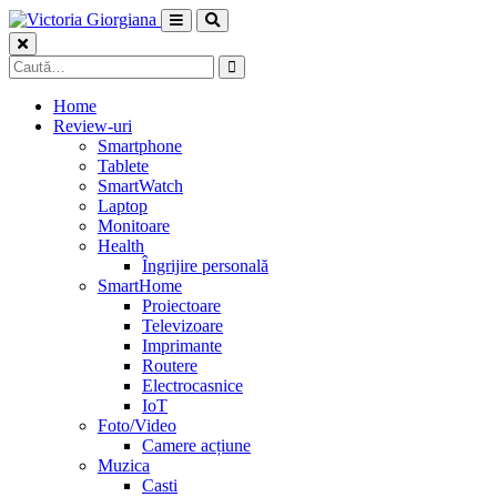
Skip
to
content
Caută
după:
Home
Review-uri
Smartphone
Tablete
SmartWatch
Laptop
Monitoare
Health
Îngrijire personală
SmartHome
Proiectoare
Televizoare
Imprimante
Routere
Electrocasnice
IoT
Foto/Video
Camere acțiune
Muzica
Casti