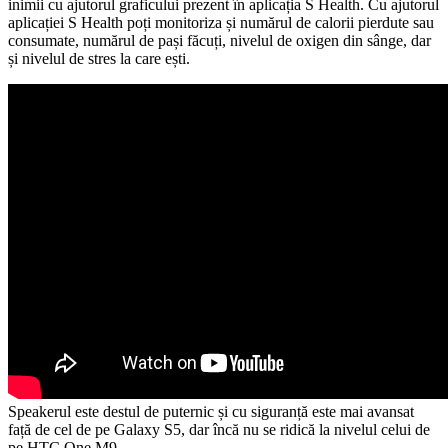
inimii cu ajutorul graficului prezent în aplicația S Health. Cu ajutorul
aplicației S Health poți monitoriza și numărul de calorii pierdute sau
consumate, numărul de pași făcuți, nivelul de oxigen din sânge, dar
și nivelul de stres la care ești.
Speakerul este destul de puternic și cu siguranță este mai avansat
față de cel de pe Galaxy S5, dar încă nu se ridică la nivelul celui de
pe HTC One M9.