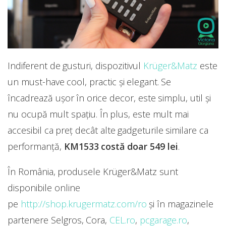
Indiferent de gusturi, dispozitivul
Krüger&Matz
este
un must-have cool, practic și elegant. Se
încadrează ușor în orice decor, este simplu, util și
nu ocupă mult spațiu. În plus, este mult mai
accesibil ca preț decât alte gadgeturile similare ca
performanță,
KM1533 costă doar 549 lei
.
În România, produsele Krüger&Matz sunt
disponibile online
pe
http://shop.krugermatz.com/ro
și în magazinele
partenere Selgros, Cora,
CEL.ro
,
pcgarage.ro
,