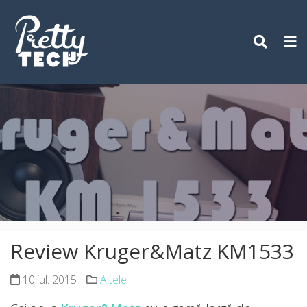
Skip
to
content
Review Kruger&Matz KM1533
10 iul. 2015
Altele