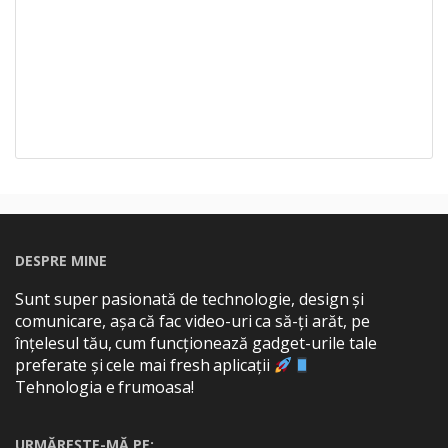
DESPRE MINE
Sunt super pasionată de technologie, design și
comunicare, așa că fac video-uri ca să-ți arăt, pe
înțelesul tău, cum funcționează gadget-urile tale
preferate și cele mai fresh aplicații
Tehnologia e frumoasa!
URMĂREȘTE-MĂ PE: