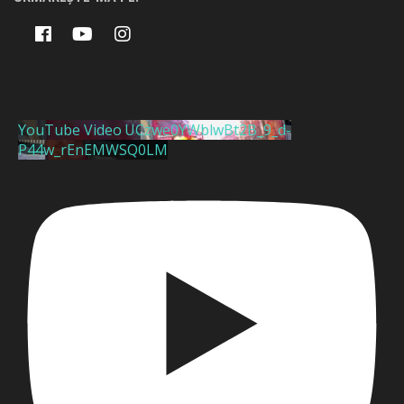
YouTube Video UCzwe0YWblwBt2B_9_d-
P44w_rEnEMWSQ0LM