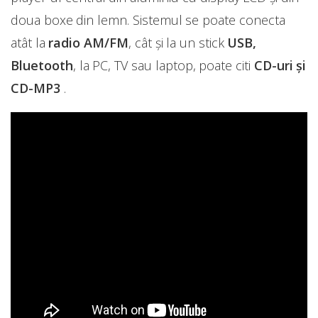
doua boxe din lemn. Sistemul se poate conecta
atât la
radio AM/FM
, cât și la un stick
USB,
Bluetooth
, la PC, TV sau laptop, poate citi
CD-uri și
CD-MP3
.