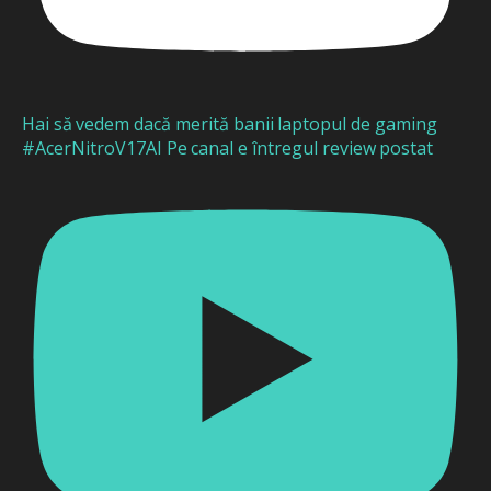
Hai să vedem dacă merită banii laptopul de gaming
#AcerNitroV17AI Pe canal e întregul review postat