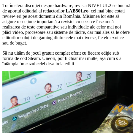
Tot în sfera discuției despre hardware, revista NIVELUL2 se bucură
de aportul editorial al redactorilor
LAB501.ro
, cei mai bine cotați
review-eri pe acest domeniu din România. Misiunea lor este să
asigure o secțiune importantă a revistei cu ceea ce înseamnă
realizarea de teste comparative sau individuale ale celor mai noi
plăci video, procesoare sau sisteme de răcire, dar mai ales să le ofere
cititorilor soluții de gaming dintre cele mai diverse, fie ele exotice
sau de buget.
Să nu uităm de jocul gratuit complet oferit cu fiecare ediție sub
formă de cod Steam. Uneori, pot fi chiar mai multe, așa cum s-a
întâmplat în cazul celei de-a treia ediții.