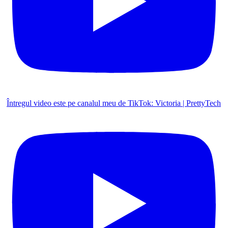
Întregul video este pe canalul meu de TikTok: Victoria | PrettyTech