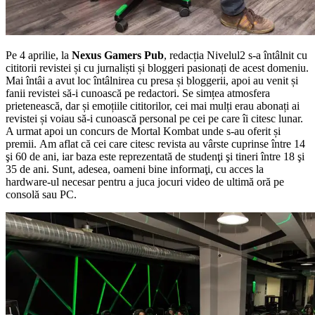
Pe 4 aprilie, la
Nexus Gamers Pub
, redacția Nivelul2 s-a întâlnit cu
cititorii revistei și cu jurnaliști și bloggeri pasionați de acest domeniu.
Mai întâi a avut loc întâlnirea cu presa și bloggerii, apoi au venit și
fanii revistei să-i cunoască pe redactori. Se simțea atmosfera
prietenească, dar și emoțiile cititorilor, cei mai mulți erau abonați ai
revistei și voiau să-i cunoască personal pe cei pe care îi citesc lunar.
A urmat apoi un concurs de Mortal Kombat unde s-au oferit și
premii. Am aflat că cei care citesc revista au vârste cuprinse între 14
şi 60 de ani, iar baza este reprezentată de studenţi şi tineri între 18 şi
35 de ani. Sunt, adesea, oameni bine informaţi, cu acces la
hardware-ul necesar pentru a juca jocuri video de ultimă oră pe
consolă sau PC.