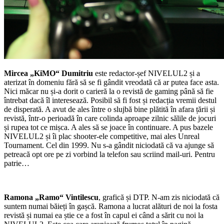
Mircea „KiMO“ Dumitriu
este redactor-șef NIVELUL2 și a
aterizat în domeniu fără să se fi gândit vreodată că ar putea face asta.
Nici măcar nu și-a dorit o carieră la o revistă de gaming până să fie
întrebat dacă îl interesează. Posibil să fi fost și redacția vremii destul
de disperată. A avut de ales între o slujbă bine plătită în afara țării și
revistă, într-o perioadă în care colinda aproape zilnic sălile de jocuri
și rupea tot ce mișca. A ales să se joace în continuare. A pus bazele
NIVELUL2 și îi plac shooter-ele competitive, mai ales Unreal
Tournament. Cel din 1999. Nu s-a gândit niciodată că va ajunge să
petreacă opt ore pe zi vorbind la telefon sau scriind mail-uri. Pentru
patrie…
Ramona „Ramo“ Vintilescu
, grafică și DTP. N-am zis niciodată că
suntem numai băieți în gașcă. Ramona a lucrat alături de noi la fosta
revistă și numai ea știe ce a fost în capul ei când a sărit cu noi la