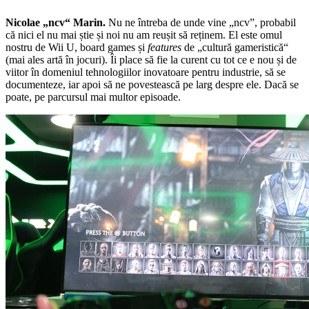
Nicolae „ncv“ Marin.
Nu ne întreba de unde vine „ncv”, probabil
că nici el nu mai știe și noi nu am reușit să reținem. El este omul
nostru de Wii U, board games și
features
de „cultură gameristică“
(mai ales artă în jocuri). Îi place să fie la curent cu tot ce e nou și de
viitor în domeniul tehnologiilor inovatoare pentru industrie, să se
documenteze, iar apoi să ne povestească pe larg despre ele. Dacă se
poate, pe parcursul mai multor episoade.