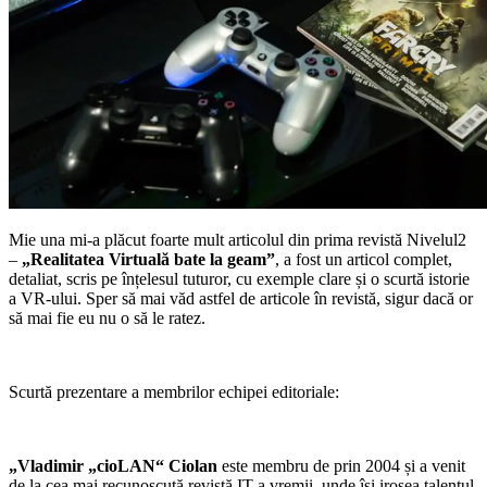
Mie una mi-a plăcut foarte mult articolul din prima revistă Nivelul2
–
„Realitatea Virtuală bate la geam”
, a fost un articol complet,
detaliat, scris pe înțelesul tuturor, cu exemple clare și o scurtă istorie
a VR-ului. Sper să mai văd astfel de articole în revistă, sigur dacă or
să mai fie eu nu o să le ratez.
Scurtă prezentare a membrilor echipei editoriale:
„Vladimir „cioLAN“ Ciolan
este membru de prin 2004 și a venit
de la cea mai recunoscută revistă IT a vremii, unde își irosea talentul.