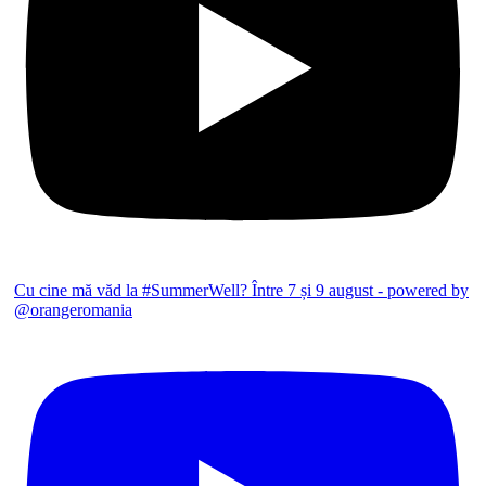
Cu cine mă văd la #SummerWell? Între 7 și 9 august - powered by
@orangeromania