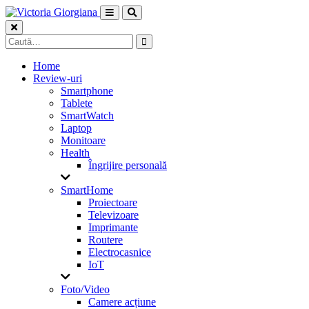
Skip
to
content
Caută
după:
Home
Review-uri
Smartphone
Tablete
SmartWatch
Laptop
Monitoare
Health
Îngrijire personală
SmartHome
Proiectoare
Televizoare
Imprimante
Routere
Electrocasnice
IoT
Foto/Video
Camere acțiune