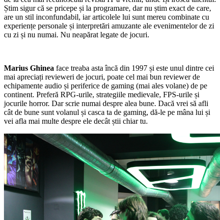
Știm sigur că se pricepe și la programare, dar nu știm exact de care,
are un stil inconfundabil, iar articolele lui sunt mereu combinate cu
experiențe personale și interpretări amuzante ale evenimentelor de zi
cu zi și nu numai. Nu neapărat legate de jocuri.
Marius Ghinea
face treaba asta încă din 1997 și este unul dintre cei
mai apreciați revieweri de jocuri, poate cel mai bun reviewer de
echipamente audio și periferice de gaming (mai ales volane) de pe
continent. Preferă RPG-urile, strategiile medievale, FPS-urile și
jocurile horror. Dar scrie numai despre alea bune. Dacă vrei să afli
cât de bune sunt volanul și casca ta de gaming, dă-le pe mâna lui și
vei afla mai multe despre ele decât știi chiar tu.