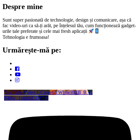
Despre mine
Sunt super pasionată de technologie, design și comunicare, așa că
fac video-uri ca să-ți arăt, pe înțelesul tău, cum funcționează gadget-
urile tale preferate și cele mai fresh aplicații
Tehnologia e frumoasa!
Urmărește-mă pe:
YouTube Video UCzwe0YWblwBt2B_9_d-
P44w_1ghplqCDPYA