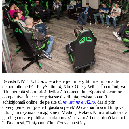
Revista NIVELUL2 acoperă toate genurile și titlurile importante
disponibile pe PC, PlayStation 4, Xbox One și Wii U. În curând, va
fi inaugurată și o rubrică dedicată fenomenului eSports și jocurilor
competitive. În ceea ce privește distribuția, revista poate fi
achiziţionată online, de pe site-ul
revista.nivelul2.ro
, dar şi prin
diverşi parteneri (poate fi găsită și pe eMAG.ro, iar în scurt timp va
intra şi în reţeaua de magazine inMedio şi Relay). Numărul sălilor de
gaming cu care publicația colaborează se va mări de la două la cinci
în Bucureşti, Timişoara, Cluj, Constanta şi Iaşi.