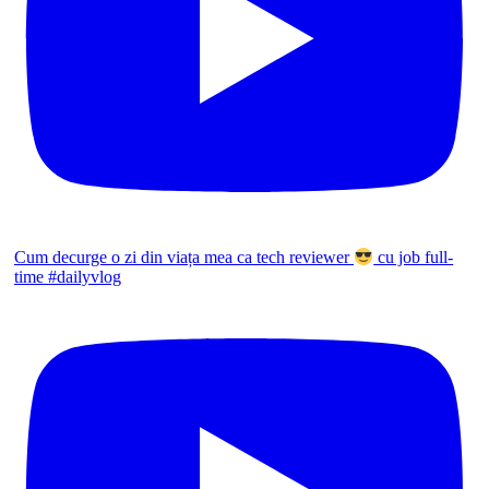
Cum decurge o zi din viața mea ca tech reviewer
cu job full-
time #dailyvlog