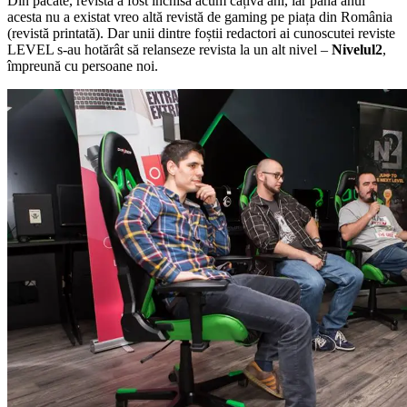
Din păcate, revista a fost închisă acum câțiva ani, iar până anul
acesta nu a existat vreo altă revistă de gaming pe piața din România
(revistă printată). Dar unii dintre foștii redactori ai cunoscutei reviste
LEVEL s-au hotărât să relanseze revista la un alt nivel –
Nivelul2
,
împreună cu persoane noi.