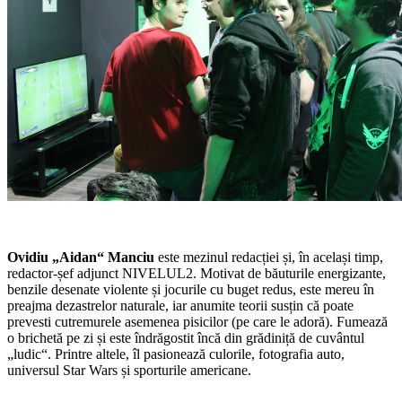
Ovidiu „Aidan“ Manciu
este mezinul redacției și, în același timp,
redactor-șef adjunct NIVELUL2. Motivat de băuturile energizante,
benzile desenate violente și jocurile cu buget redus, este mereu în
preajma dezastrelor naturale, iar anumite teorii susțin că poate
prevesti cutremurele asemenea pisicilor (pe care le adoră). Fumează
o brichetă pe zi și este îndrăgostit încă din grădiniță de cuvântul
„ludic“. Printre altele, îl pasionează culorile, fotografia auto,
universul Star Wars și sporturile americane.