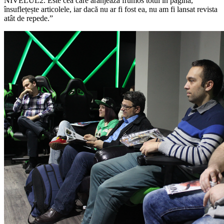
NIVELUL2. Este cea care aranjează frumos totul în pagină,
însuflețește articolele, iar dacă nu ar fi fost ea, nu am fi lansat revista
atât de repede.”