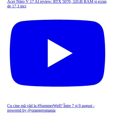
Acer Nitro V 17 AI review: RTX 5070, 32GB RAM și ecran
de 17,3 inci
Cu cine mă văd la #SummerWell? Între 7 și 9 august -
powered by @orangeromania