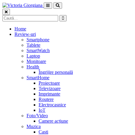
Skip
to
content
Caută
după:
Home
Review-uri
Smartphone
Tablete
SmartWatch
Laptop
Monitoare
Health
Îngrijire personală
SmartHome
Proiectoare
Televizoare
Imprimante
Routere
Electrocasnice
IoT
Foto/Video
Camere acțiune
Muzica
Casti