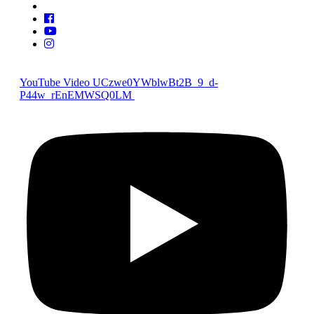
YouTube Video UCzwe0YWblwBt2B_9_d-
P44w_rEnEMWSQ0LM