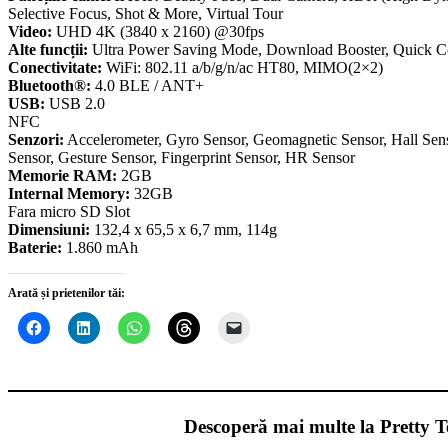
Selective Focus, Shot & More, Virtual Tour
Video:
UHD 4K (3840 x 2160) @30fps
Alte funcții:
Ultra Power Saving Mode, Download Booster, Quick Co
Conectivitate:
WiFi: 802.11 a/b/g/n/ac HT80, MIMO(2×2)
Bluetooth®:
4.0 BLE / ANT+
USB:
USB 2.0
NFC
Senzori:
Accelerometer, Gyro Sensor, Geomagnetic Sensor, Hall Sens
Sensor, Gesture Sensor, Fingerprint Sensor, HR Sensor
Memorie RAM:
2GB
Internal Memory:
32GB
Fara micro SD Slot
Dimensiuni:
132,4 x 65,5 x 6,7 mm, 114g
Baterie:
1.860 mAh
Arată și prietenilor tăi:
Descoperă mai multe la Pretty T