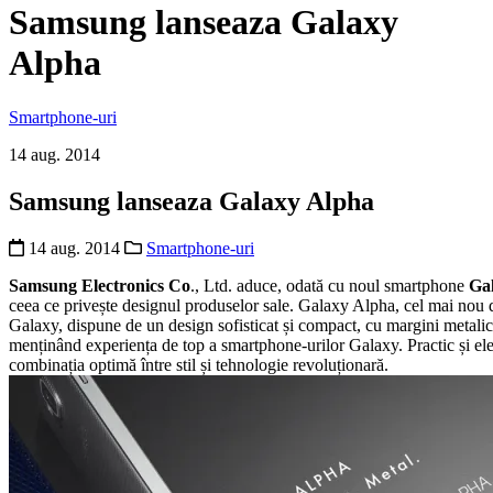
Samsung lanseaza Galaxy
Alpha
Smartphone-uri
14 aug. 2014
Samsung lanseaza Galaxy Alpha
14 aug. 2014
Smartphone-uri
Samsung Electronics Co
., Ltd. aduce, odată cu noul smartphone
Gal
ceea ce privește designul produselor sale. Galaxy Alpha, cel mai nou 
Galaxy, dispune de un design sofisticat și compact, cu margini metalice
menținând experiența de top a smartphone-urilor Galaxy. Practic și el
combinația optimă între stil și tehnologie revoluționară.