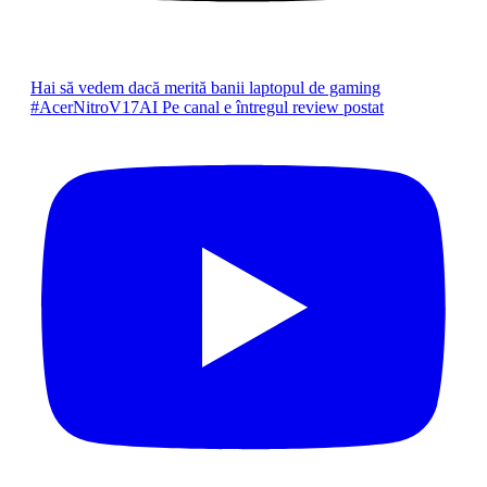
Hai să vedem dacă merită banii laptopul de gaming
#AcerNitroV17AI Pe canal e întregul review postat