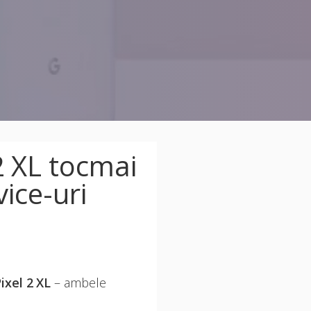
2 XL tocmai
ice-uri
Pixel 2 XL
– ambele