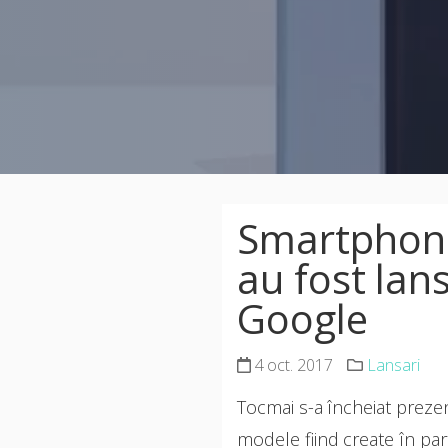
Smartphone-
au fost lan
Google
4 oct. 2017
Lansari
Tocmai s-a încheiat preze
modele fiind create în par