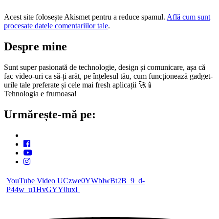
Acest site folosește Akismet pentru a reduce spamul.
Află cum sunt
procesate datele comentariilor tale
.
Despre mine
Sunt super pasionată de technologie, design și comunicare, așa că
fac video-uri ca să-ți arăt, pe înțelesul tău, cum funcționează gadget-
urile tale preferate și cele mai fresh aplicații 🚀📱
Tehnologia e frumoasa!
Urmărește-mă pe:
YouTube Video UCzwe0YWblwBt2B_9_d-
P44w_u1HvGYY0uxI