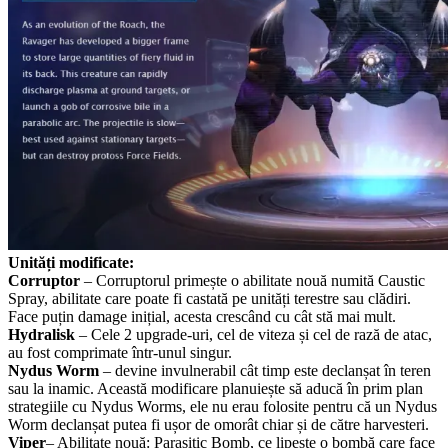
Unități modificate:
Corruptor
– Corruptorul primește o abilitate nouă numită Caustic
Spray, abilitate care poate fi castată pe unități terestre sau clădiri.
Face puțin damage inițial, acesta crescând cu cât stă mai mult.
Hydralisk
– Cele 2 upgrade-uri, cel de viteza și cel de rază de atac,
au fost comprimate într-unul singur.
Nydus Worm
– devine invulnerabil cât timp este declanșat în teren
sau la inamic. Această modificare planuiește să aducă în prim plan
strategiile cu Nydus Worms, ele nu erau folosite pentru că un Nydus
Worm declanșat putea fi ușor de omorât chiar și de către harvesteri.
Viper
– Abilitate nouă: Parasitic Bomb, ce lipește o bombă care face