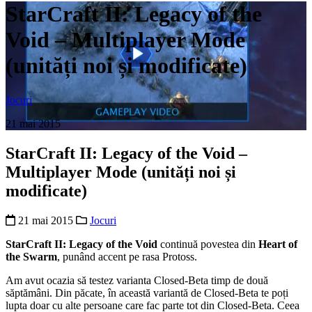
StarCraft II: Legacy of the
Void – Multiplayer Mode
(unități noi și modificate)
Jocuri
21 mai 2015
StarCraft II: Legacy of the Void –
Multiplayer Mode (unități noi și
modificate)
21 mai 2015
Jocuri
StarCraft II: Legacy of the Void
continuă povestea din
Heart of
the Swarm
, punând accent pe rasa Protoss.
Am avut ocazia să testez varianta Closed-Beta timp de două
săptămâni. Din păcate, în această variantă de Closed-Beta te poți
lupta doar cu alte persoane care fac parte tot din Closed-Beta. Ceea