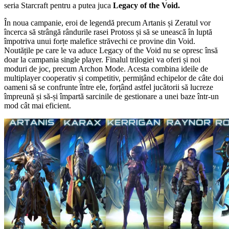
seria Starcraft pentru a putea juca
Legacy of the Void.
În noua campanie, eroi de legendă precum Artanis și Zeratul vor
încerca să strângă rândurile rasei Protoss și să se unească în luptă
împotriva unui forțe malefice străvechi ce provine din Void.
Noutățile pe care le va aduce Legacy of the Void nu se opresc însă
doar la campania single player. Finalul trilogiei va oferi și noi
moduri de joc, precum Archon Mode. Acesta combina ideile de
multiplayer cooperativ și competitiv, permițând echipelor de câte doi
oameni să se confrunte între ele, forțând astfel jucătorii să lucreze
împreună și să-și împartă sarcinile de gestionare a unei baze într-un
mod cât mai eficient.