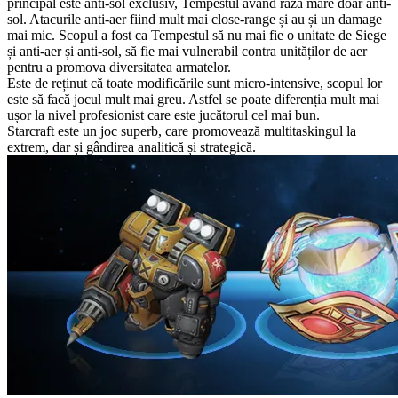
principal este anti-sol exclusiv, Tempestul având raza mare doar anti-
sol. Atacurile anti-aer fiind mult mai close-range și au și un damage
mai mic. Scopul a fost ca Tempestul să nu mai fie o unitate de Siege
și anti-aer și anti-sol, să fie mai vulnerabil contra unităților de aer
pentru a promova diversitatea armatelor.
Este de reținut că toate modificările sunt micro-intensive, scopul lor
este să facă jocul mult mai greu. Astfel se poate diferenția mult mai
ușor la nivel profesionist care este jucătorul cel mai bun.
Starcraft este un joc superb, care promovează multitaskingul la
extrem, dar și gândirea analitică și strategică.