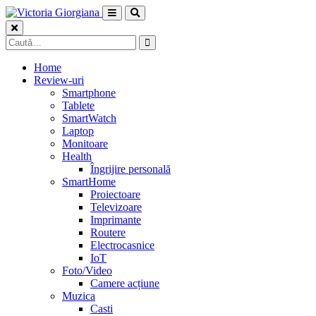
Skip
to
content
Caută
după:
Home
Review-uri
Smartphone
Tablete
SmartWatch
Laptop
Monitoare
Health
Îngrijire personală
SmartHome
Proiectoare
Televizoare
Imprimante
Routere
Electrocasnice
IoT
Foto/Video
Camere acțiune
Muzica
Casti