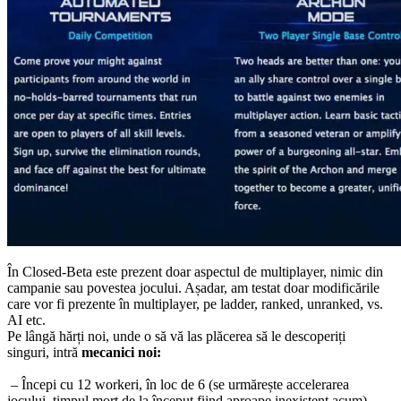
În Closed-Beta este prezent doar aspectul de multiplayer, nimic din
campanie sau povestea jocului. Așadar, am testat doar modificările
care vor fi prezente în multiplayer, pe ladder, ranked, unranked, vs.
AI etc.
Pe lângă hărți noi, unde o să vă las plăcerea să le descoperiți
singuri, intră
mecanici noi:
– Începi cu 12 workeri, în loc de 6 (se urmărește accelerarea
jocului, timpul mort de la început fiind aproape inexistent acum).