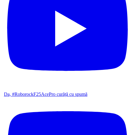
Da, #RoborockF25AcePro curăță cu spumă