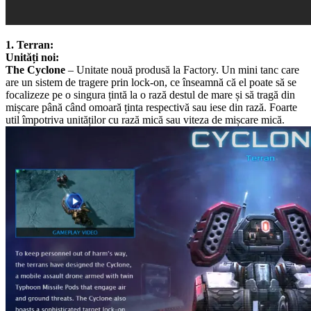
1. Terran:
Unități noi:
The Cyclone
– Unitate nouă produsă la Factory. Un mini tanc care
are un sistem de tragere prin lock-on, ce înseamnă că el poate să se
focalizeze pe o singura țintă la o rază destul de mare și să tragă din
mișcare până când omoară ținta respectivă sau iese din rază. Foarte
util împotriva unităților cu rază mică sau viteza de mișcare mică.