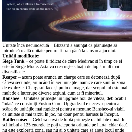
Unitate încă necunoscută – Blizzard a anunțat că plănuiește să
introducă o altă unitate pentru Terran până la lansarea jocului.
Unități modificate:
Siege Tank
– ce poate fi ridicat de către Medivac și în timp ce el
este în Siege Mode. Asta va crea niște situații de luptă mult mai
diversificate.
Reaper
– acum poate arunca un charge care se detonează după
câteva secunde, aruncând în aer unitățile inamice care sunt în zona
de explozie. Charge-ul face și putin damage, dar scopul lui este mai
mult de a întrerupe diverse acțiuni, cum ar fi mineritul.
Banshee
– Unitatea primește un upgrade nou de viteză, deblocabil
îndată ce construiți Fusion Core. Upgrade-ul e necesar pentru a
scăpa de unitățile mai rapide și pentru a menține Banshee-ul viabil
ca unitate și mai tarziu în joc, nu doar pentru harrass la început.
Battlecruiser
– Celebra navă de luptă primește o abilitate nouă. În
schimbul a 125 energie te poți teleporta oriunde pe harta, chiar dacă
nu este explorată zona, sau nu ai o unitate care să arate locul unde