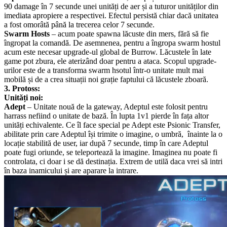
90 damage în 7 secunde unei unități de aer și a tuturor unităților din
imediata apropiere a respectivei. Efectul persistă chiar dacă unitatea
a fost omorâtă până la trecerea celor 7 secunde.
Swarm Hosts
– acum poate spawna lăcuste din mers, fără să fie
îngropat la comandă. De asemnenea, pentru a îngropa swarm hostul
acum este necesar upgrade-ul global de Burrow. Lăcustele în late
game pot zbura, ele aterizând doar pentru a ataca. Scopul upgrade-
urilor este de a transforma swarm hsotul într-o unitate mult mai
mobilă și de a crea situații noi grație faptului că lăcustele zboară.
3. Protoss:
Unități noi:
Adept
– Unitate nouă de la gateway, Adeptul este folosit pentru
harrass nefiind o unitate de bază. În lupta 1v1 pierde în fața altor
unități echivalente. Ce îl face special pe Adept este Psionic Transfer,
abilitate prin care Adeptul își trimite o imagine, o umbră, înainte la o
locație stabilită de user, iar după 7 secunde, timp în care Adeptul
poate fugi oriunde, se teleportează la imagine. Imaginea nu poate fi
controlata, ci doar i se dă destinația. Extrem de utilă daca vrei să intri
în baza inamicului și are aparare la intrare.