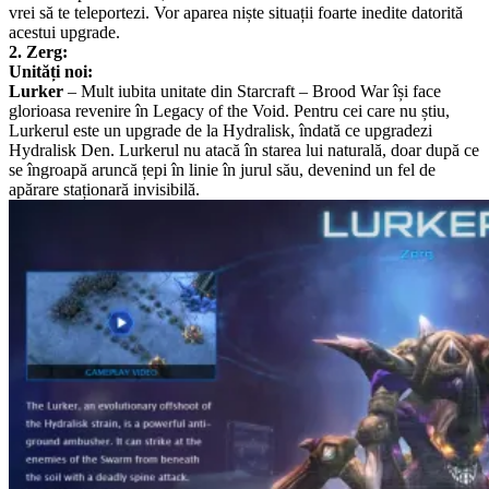
vrei să te teleportezi. Vor aparea niște situații foarte inedite datorită
acestui upgrade.
2. Zerg:
Unități noi:
Lurker
– Mult iubita unitate din Starcraft – Brood War își face
glorioasa revenire în Legacy of the Void. Pentru cei care nu știu,
Lurkerul este un upgrade de la Hydralisk, îndată ce upgradezi
Hydralisk Den. Lurkerul nu atacă în starea lui naturală, doar după ce
se îngroapă aruncă țepi în linie în jurul său, devenind un fel de
apărare staționară invisibilă.