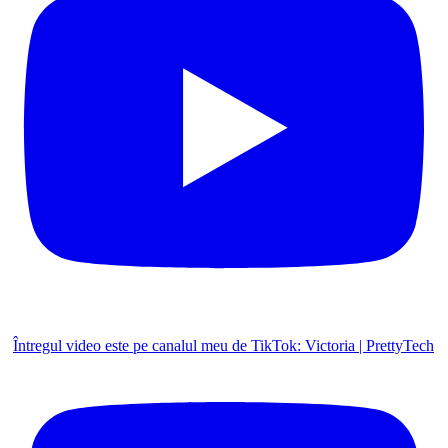
Întregul video este pe canalul meu de TikTok: Victoria | PrettyTech