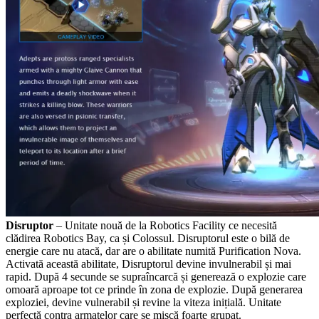
Disruptor
– Unitate nouă de la Robotics Facility ce necesită
clădirea Robotics Bay, ca și Colossul. Disruptorul este o bilă de
energie care nu atacă, dar are o abilitate numită Purification Nova.
Activată această abilitate, Disruptorul devine invulnerabil și mai
rapid. După 4 secunde se supraîncarcă și generează o explozie care
omoară aproape tot ce prinde în zona de explozie. După generarea
exploziei, devine vulnerabil și revine la viteza inițială. Unitate
perfectă contra armatelor care se mișcă foarte grupat.