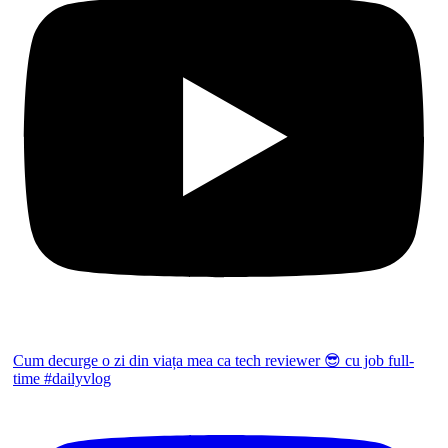
Cum decurge o zi din viața mea ca tech reviewer 😎 cu job full-
time #dailyvlog