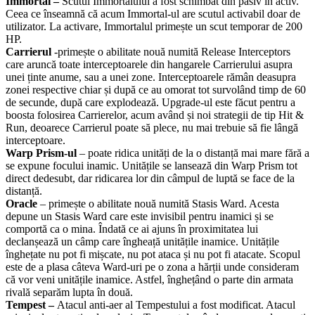
Immortal –
Scutul Immortalului a fost schimbat din pasiv în activ.
Ceea ce înseamnă că acum Immortal-ul are scutul activabil doar de
utilizator. La activare, Immortalul primește un scut temporar de 200
HP.
Carrierul
-primește o abilitate nouă numită Release Interceptors
care aruncă toate interceptoarele din hangarele Carrierului asupra
unei ținte anume, sau a unei zone. Interceptoarele rămân deasupra
zonei respective chiar și după ce au omorat tot survolând timp de 60
de secunde, după care explodează. Upgrade-ul este făcut pentru a
boosta folosirea Carrierelor, acum având și noi strategii de tip Hit &
Run, deoarece Carrierul poate să plece, nu mai trebuie să fie lângă
interceptoare.
Warp Prism-ul
– poate ridica unități de la o distanță mai mare fără a
se expune focului inamic. Unitățile se lansează din Warp Prism tot
direct dedesubt, dar ridicarea lor din câmpul de luptă se face de la
distanță.
Oracle
– primește o abilitate nouă numită Stasis Ward. Acesta
depune un Stasis Ward care este invisibil pentru inamici și se
comportă ca o mina. Îndată ce ai ajuns în proximitatea lui
declanșează un câmp care îngheață unitățile inamice. Unitățile
înghețate nu pot fi mișcate, nu pot ataca și nu pot fi atacate. Scopul
este de a plasa câteva Ward-uri pe o zona a hărții unde consideram
că vor veni unitățile inamice. Astfel, înghețând o parte din armata
rivală separăm lupta în două.
Tempest –
Atacul anti-aer al Tempestului a fost modificat. Atacul