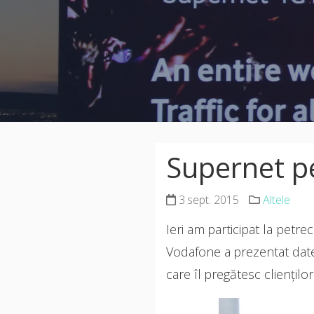
Supernet p
3 sept. 2015
Altele
Ieri am participat la petr
Vodafone a prezentat date s
care îl pregătesc clienților