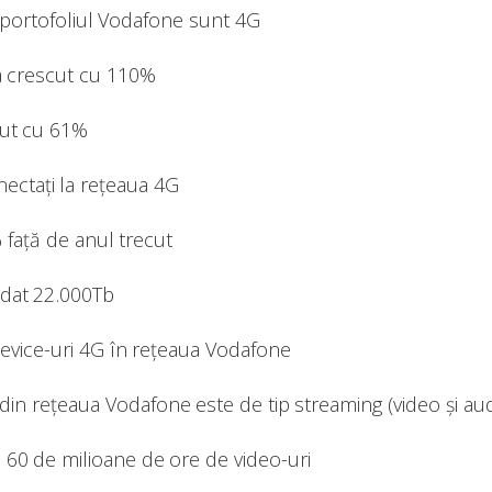
 portofoliul Vodafone sunt 4G
a crescut cu 110%
cut cu 61%
ectați la rețeaua 4G
% față de anul trecut
adat 22.000Tb
device-uri 4G în rețeaua Vodafone
 din rețeaua Vodafone este de tip streaming (video și aud
 60 de milioane de ore de video-uri