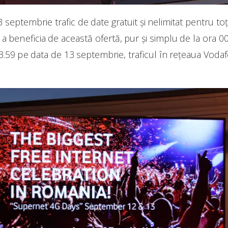
septembrie trafic de date gratuit și nelimitat pentru toți 
u a beneficia de această ofertă, pur și simplu de la ora 0
3.59 pe data de 13 septembrie, traficul în rețeaua Vod