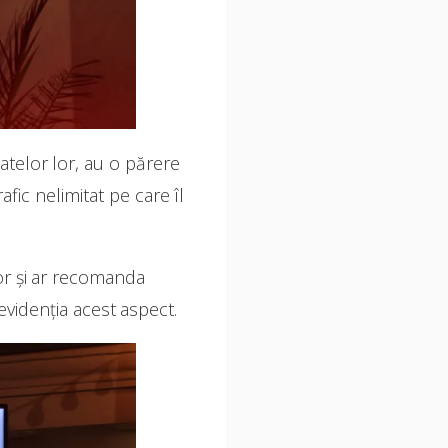
datelor lor, au o părere
ic nelimitat pe care îl
or și ar recomanda
evidenția acest aspect.