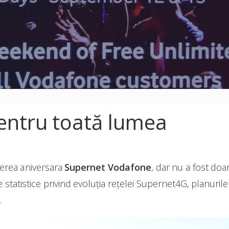
entru toată lumea
ecerea aniversara
Supernet Vodafone
, dar nu a fost do
tatistice privind evoluția rețelei Supernet4G, planurile 
.