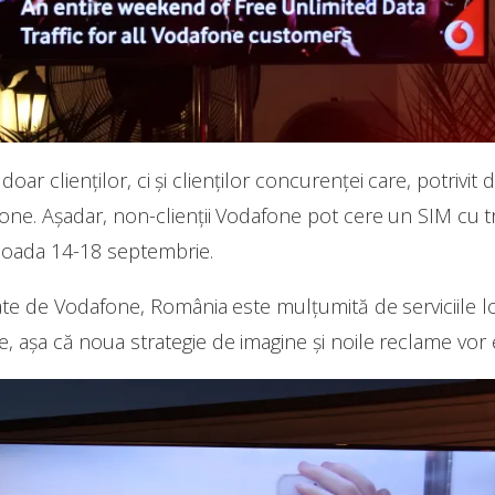
 clienților, ci și clienților concurenței care, potrivit 
e. Așadar, non-clienții Vodafone pot cere un SIM cu traf
rioada 14-18 septembrie.
e de Vodafone, România este mulțumită de serviciile l
, așa că noua strategie de imagine și noile reclame vor 