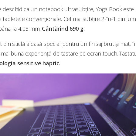
 deschid ca un notebook ultrasubțire, Yoga Book este 
 de tabletele convenționale. Cel mai subțire 2-în-1 din l
 până la 4,05 mm.
Cântărind 690 g.
t din sticlă aleasă special pentru un finisaj brut și mat,
a mai bună experiență de tastare pe ecran touch. Tastatu
ologia sensitive haptic.