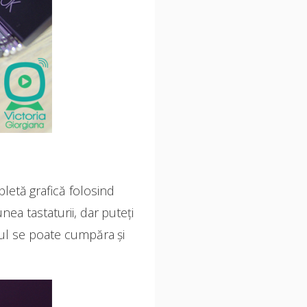
letă grafică folosind
unea tastaturii, dar puteți
lul se poate cumpăra și