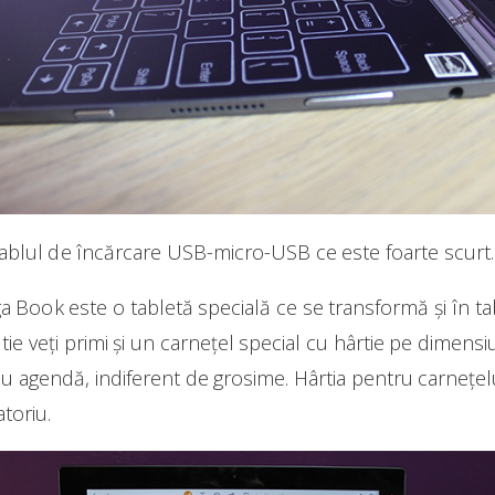
 cablul de încărcare USB-micro-USB ce este foarte scurt.
Book este o tabletă specială ce se transformă și în tab
utie veți primi și un carnețel special cu hârtie pe dimensi
 sau agendă, indiferent de grosime. Hârtia pentru carnețe
toriu.