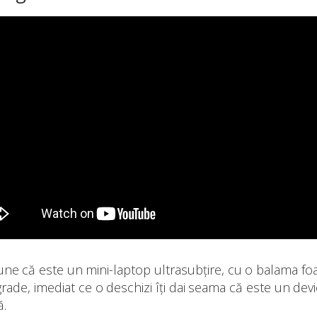
une că este un mini-laptop ultrasubțire, cu o balama fo
rade, imediat ce o deschizi îți dai seama că este un devi
ă.