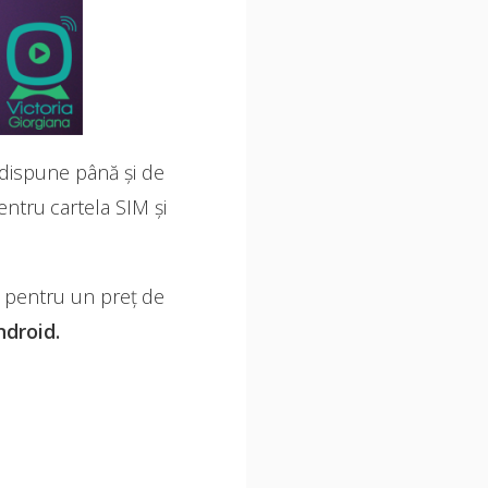
 dispune până și de
ntru cartela SIM și
ia pentru un preț de
ndroid.