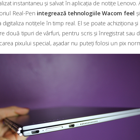
alizat instantaneu și salvat în aplicația de notițe Lenovo
soriul Real-Pen
integrează tehnologiile Wacom feel
ș
igitaliza notițele în timp real. El se poate achiziționa și
are două tipuri de vârfuri, pentru scris și înregistrat sa
carea pixului special, așadar nu puteți folosi un pix norm