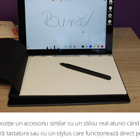
spoziție un accesoriu similar cu un stilou real atunci cân
ră tastatura sau cu un stylus care funcționează direct pe 