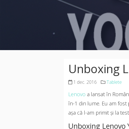
Unboxing 
1 dec. 2016
Tablete
Lenovo
a lansat în Român
în-1 din lume. Eu am fost
așa că l-am primit și la test
Unboxing Lenovo 