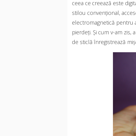
ceea ce creează este digit
stilou convențional, acce
electromagnetică pentru a d
pierdeți. Și cum v-am zis, 
de sticlă înregistrează miș