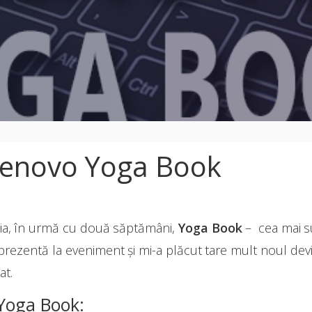
Lenovo Yoga Book
ia, în urmă cu două săptămâni,
Yoga Book
– cea mai su
 prezentă la eveniment și mi-a plăcut tare mult noul de
at.
Yoga Book: