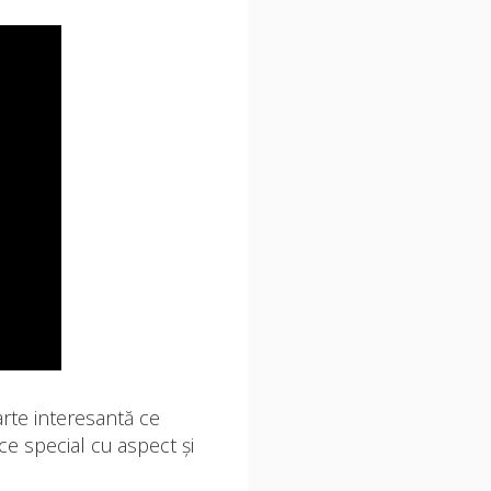
arte interesantă ce
ce special cu aspect și