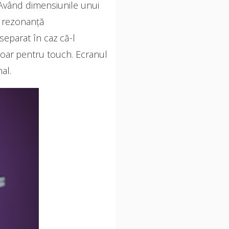
. Având dimensiunile unui
i rezonanță
 separat în caz că-l
u doar pentru touch. Ecranul
al.