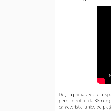
Deși la prima vedere ai sp
permite rotirea la 360 de g
caracteristici unice pe piaț