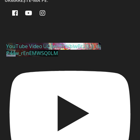
URMĂREȘTE-MĂ PE:
YouTube Video UCzwe0YWblwBt2B_9_d-
P44w_rEnEMWSQ0LM