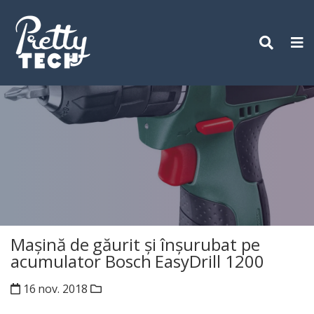
Skip
to
content
Mașină de găurit și înșurubat pe
acumulator Bosch EasyDrill 1200
16 nov. 2018