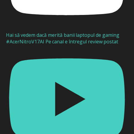
Hai să vedem dacă merită banii laptopul de gaming
#AcerNitroV17AI Pe canal e întregul review postat