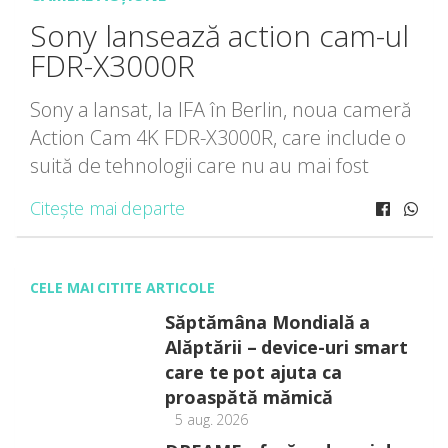
Sony lansează action cam-ul
FDR-X3000R
Sony a lansat, la IFA în Berlin, noua cameră
Action Cam 4K FDR-X3000R, care include o
suită de tehnologii care nu au mai fost
utilizate vreodată pentru camerele de tip
Citește mai departe
POV. Printre ele se numără […]
CELE MAI CITITE ARTICOLE
Săptămâna Mondială a
Alăptării – device-uri smart
care te pot ajuta ca
proaspătă mămică
5 aug. 2026