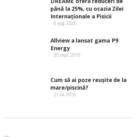
DREAME oferă reduceri de
până la 25%, cu ocazia Zilei
Internaționale a Pisicii
6 aug. 2026
Allview a lansat gama P9
Energy
30 sept. 2016
Cum să ai poze reuşite de la
mare/piscină?
21 iul. 2016