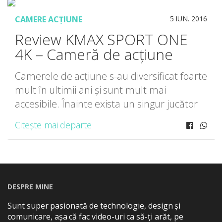
CAMERE ACȚIUNE
5 IUN. 2016
Review KMAX SPORT ONE
4K – Cameră de acțiune
Camerele de acțiune s-au diversificat foarte
mult în ultimii ani și sunt mult mai
accesibile. Înainte exista un singur jucător
important pe piață, acum sunt disponibile
Citește mai departe
destul de multe camere de acțiune cu
diferite funcții […]
DESPRE MINE
Sunt super pasionată de technologie, design și
comunicare, așa că fac video-uri ca să-ți arăt, pe