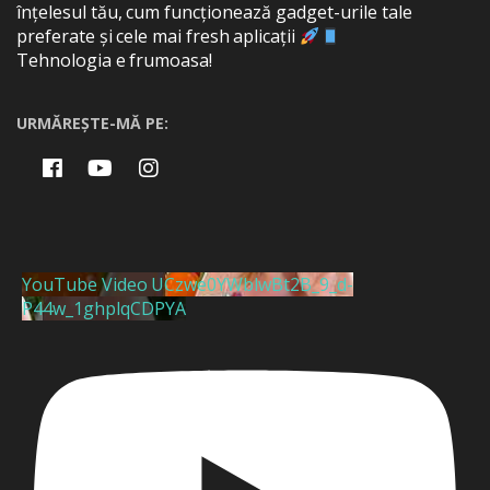
înțelesul tău, cum funcționează gadget-urile tale
preferate și cele mai fresh aplicații
Tehnologia e frumoasa!
URMĂREȘTE-MĂ PE:
YouTube Video UCzwe0YWblwBt2B_9_d-
P44w_1ghplqCDPYA