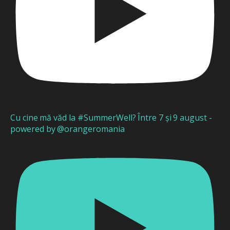
Cu cine mă văd la #SummerWell? Între 7 și 9 august -
powered by @orangeromania