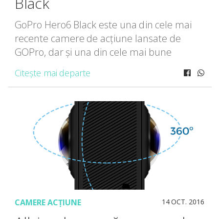
Black
GoPro Hero6 Black este una din cele mai
recente camere de acțiune lansate de
GOPro, dar și una din cele mai bune
camere de acțiune de pe piață. GoPro
Citește mai departe
Hero6 Black aduce multe
îmbunătățiri gamei deja consacrate,
îmbunătățiri pe […]
CAMERE ACȚIUNE
14 OCT. 2016