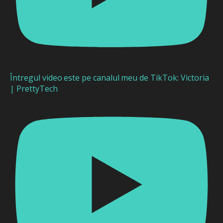
Întregul video este pe canalul meu de TikTok: Victoria
| PrettyTech