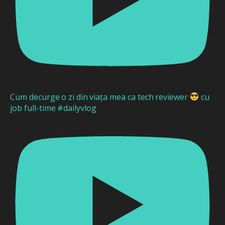
Cum decurge o zi din viața mea ca tech reviewer
cu
job full-time #dailyvlog