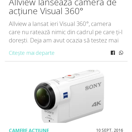
Allview lansează camera de
acțiune Visual 360°
Allview a lansat ieri Visual 360°, camera
care nu ratează nimic din cadrul pe care ți-l
dorești. Deja am avut ocazia să testez mai
multe camere foto-video ce capturează
Citește mai departe
imagini la 360 de grade. Majoritatea
modelelelor testate […]
CAMERE ACȚIUNE
10 SEPT. 2016