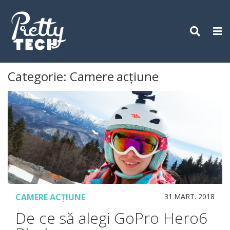
Skip
to
content
Categorie:
Camere acțiune
CAMERE ACȚIUNE
31 MART. 2018
De ce să alegi GoPro Hero6