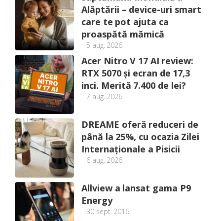
Alăptării – device-uri smart
care te pot ajuta ca
proaspătă mămică
5 aug. 2026
Acer Nitro V 17 AI review:
RTX 5070 și ecran de 17,3
inci. Merită 7.400 de lei?
7 aug. 2026
DREAME oferă reduceri de
până la 25%, cu ocazia Zilei
Internaționale a Pisicii
6 aug. 2026
Allview a lansat gama P9
Energy
30 sept. 2016