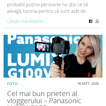
probabil puține persoane nu știu ce să
aleagă, tocmai pentru că sunt atât de
diferite. Și prețul diferă cu 1.000lei, HUAWEI
Citește mai departe
P50 Pocket, fiind pliabil, costă mai mult.
HUAWEI […]
FOTO
18 SEPT. 2020
Cel mai bun prieten al
vloggerului – Panasonic