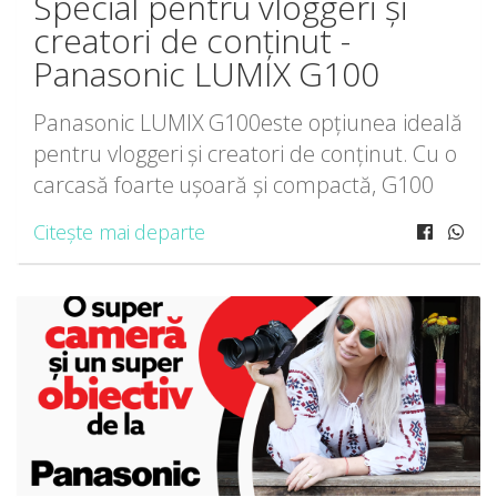
Special pentru vloggeri și
creatori de conținut -
Panasonic LUMIX G100
Panasonic LUMIX G100este opțiunea ideală
pentru vloggeri și creatori de conținut. Cu o
carcasă foarte ușoară și compactă, G100
elimină necesitatea unui echipament
Citește mai departe
voluminos iar performanța foto și video
este extraordinară. Sunet uimitor datorită
OZO […]