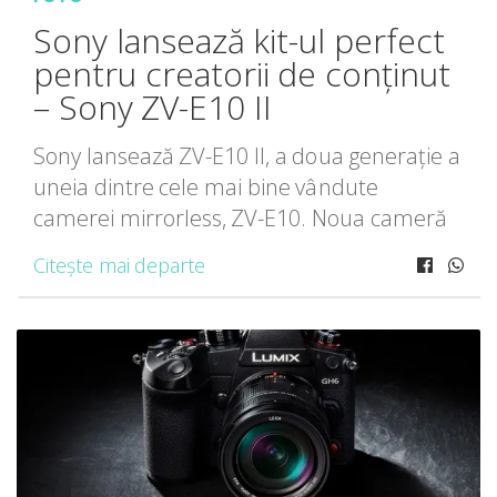
Sony lansează kit-ul perfect
pentru creatorii de conținut
– Sony ZV-E10 II
Sony lansează ZV-E10 II, a doua generație a
uneia dintre cele mai bine vândute
camerei mirrorless, ZV-E10. Noua cameră
ZV-E10 II păstrează toate caracteristicile pe
Citește mai departe
care creatorii le iubesc la modelul original,
precum funcțiile Creative […]