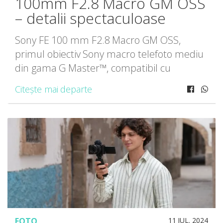
100mm F2.8 Macro GM OSS
– detalii spectaculoase
Sony FE 100 mm F2.8 Macro GM OSS,
primul obiectiv Sony macro telefoto mediu
din gama G Master™, compatibil cu
camerele foto α™ (Alpha™) cu montură E,
Citește mai departe
cu mărire de 1,4x, stabilizare avansată și
manevrare intuitivă.
FOTO
11 IUL. 2024