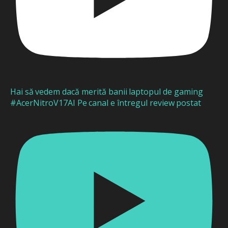
Hai să vedem dacă merită banii laptopul de gaming
#AcerNitroV17AI Pe canal e întregul review postat