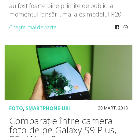
au fost foarte bine primite de public la
momentul lansării, mai ales modelul P20
Pro ce dispune de trei camere foto
Citește mai departe
principale (40MP RGB + 20MP Monocrome
[…]
FOTO
,
SMARTPHONE-URI
20 MART. 2018
Comparație între camera
foto de pe Galaxy S9 Plus,