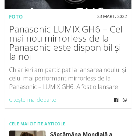
FOTO
23 MART. 2022
Panasonic LUMIX GH6 – Cel
mai nou mirrorless de la
Panasonic este disponibil și
la noi
Chiar ieri am participat la lansarea noului și
celui mai performant mirrorless de la
Panasonic – LUMIX GH6. A fost o lansare
reușită cu o prezentare dar și o
Citește mai departe
demonstrație a ceea ce poate face […]
CELE MAI CITITE ARTICOLE
Săptămâna Mondială a