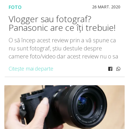
FOTO
26 MART. 2020
Vlogger sau fotograf?
Panasonic are ce îți trebuie!
O să încep acest review prin a vă spune ca
nu sunt fotograf, știu destule despre
camere foto/video dar acest review nu o sa
fie unul extrem de tehnic. Camerele foto
Citește mai departe
de la Panasonic fac […]