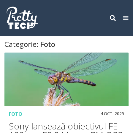
Skip
to
content
Categorie:
Foto
FOTO
4 OCT. 2025
Sony lansează obiectivul FE