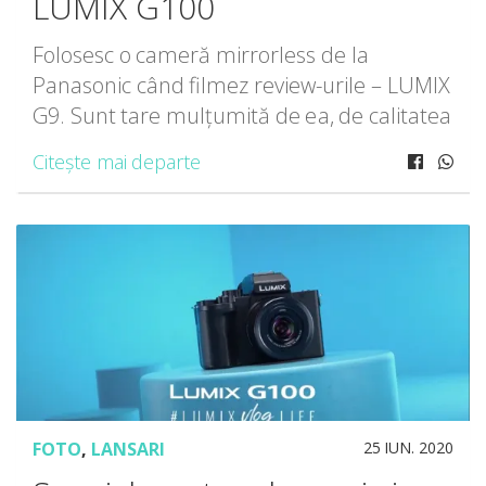
LUMIX G100
Folosesc o cameră mirrorless de la
Panasonic când filmez review-urile – LUMIX
G9. Sunt tare mulțumită de ea, de calitatea
filmării, de focusul live care e aproape
Citește mai departe
perfect, dar când plec în vacanță sau dacă
[…]
FOTO
,
LANSARI
25 IUN. 2020