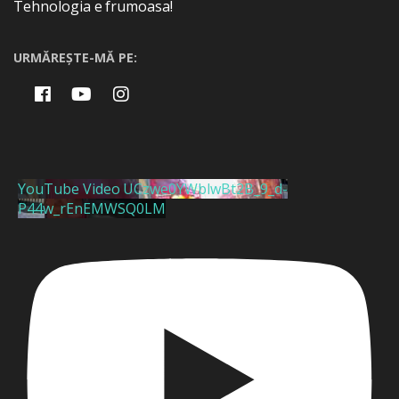
Tehnologia e frumoasa!
URMĂREȘTE-MĂ PE:
YouTube Video UCzwe0YWblwBt2B_9_d-
P44w_rEnEMWSQ0LM