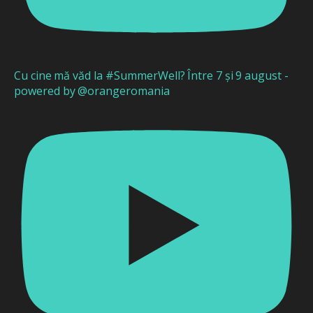
Cu cine mă văd la #SummerWell? Între 7 și 9 august -
powered by @orangeromania