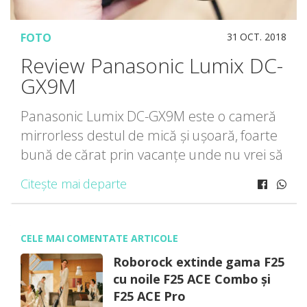
FOTO
31 OCT. 2018
Review Panasonic Lumix DC-
GX9M
Panasonic Lumix DC-GX9M este o cameră
mirrorless destul de mică și ușoară, foarte
bună de cărat prin vacanțe unde nu vrei să
umblii cu DSLR-ul, dar nici poze cu telefonul
Citește mai departe
nu vrei să faci. E […]
CELE MAI COMENTATE ARTICOLE
Roborock extinde gama F25
cu noile F25 ACE Combo și
F25 ACE Pro