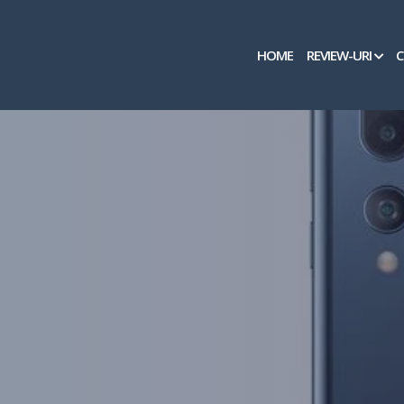
Skip
to
content
HOME
REVIEW-URI
C