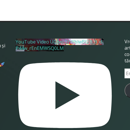
Vr
YouTube Video UCzwe0YWblwBt2B_9_d-
 și
ar
P44w_rEnEMWSQ0LM
,
co
tă
Em
Ad