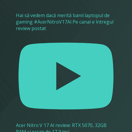
Hai să vedem dacă merită banii laptopul de
gaming #AcerNitroV17AI Pe canal e întregul
review postat
Acer Nitro V 17 AI review: RTX 5070, 32GB
RAM și ecran de 17,3 inci