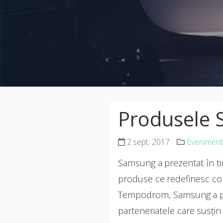
Produsele 
2 sept. 2017
Evenimente
Samsung a prezentat în ti
produse ce redefinesc conc
Tempodrom, Samsung a pus
parteneriatele care susțin