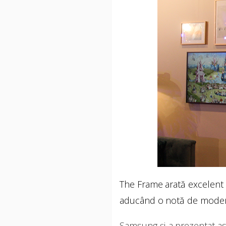
The Frame arată excelent ș
aducând o notă de modern
Samsung și-a prezentat ast