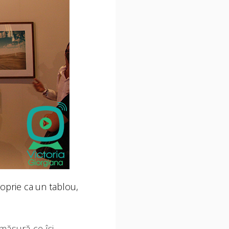
roprie ca un tablou,
măsură ce își