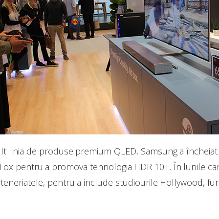
ult linia de produse premium QLED, Samsung a încheiat
Fox pentru a promova tehnologia HDR 10+. În lunile ca
teneriatele, pentru a include studiourile Hollywood, furn