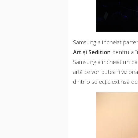
Samsung a încheiat parten
Art și Sedition
pentru a î
Samsung a încheiat un par
artă ce vor putea fi vizion
dintr-o selecție extinsă de