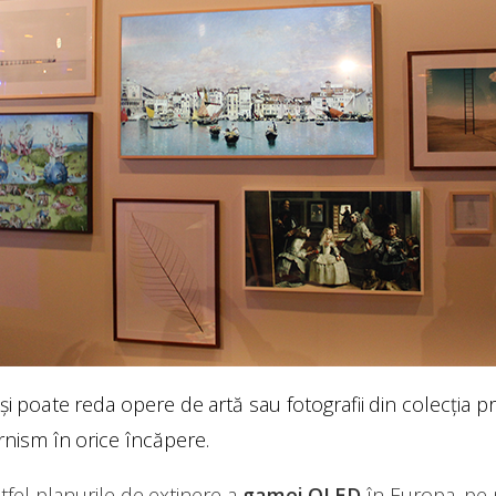
i poate reda opere de artă sau fotografii din colecția p
ism în orice încăpere.
fel planurile de extinere a
gamei QLED
în Europa, pe 