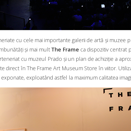
eriate cu cele mai importante galerii de artă și muzee
mbunătăți și mai mult
The Frame
ca dispozitiv centrat 
teneriat cu muzeul Prado și un plan de achiziție a apro
ate direct în The Frame Art Museum Store în viitor. Utiliz
 exponate, exploatând astfel la maximum calitatea imagini