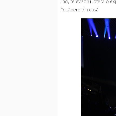
inci, televizorul oferă o e
încăpere din casă.