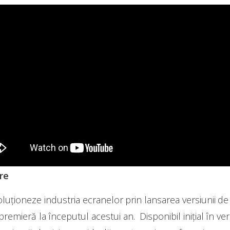
re
ționeze industria ecranelor prin lansarea versiunii de 4
premieră la începutul acestui an. Disponibil inițial în ve