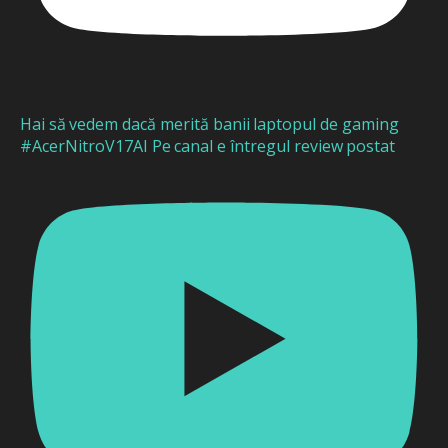
Hai să vedem dacă merită banii laptopul de gaming
#AcerNitroV17AI Pe canal e întregul review postat