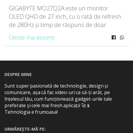
GIGABYTE MO27Q2A este un monitor
OLED QHD de 27 inch, cu o rată de refresh
de 280Hz și timp de răspuns de doar
0.03ms GTG. Pe scurt: reacționează mai
Citește mai departe
repede decât apuci tu să clipești. În jocurile
FPS sau în competițiile eSports, acest
detaliu face diferența dintre un headshot și
un respawn.
DESPRE MINE
Sunt super pasionată de technologie, design și
comunicare, așa că fac video-uri ca să-ți arăt, pe
înțelesul tău, cum funcționează gadget-urile tale
preferate și cele mai fresh aplicații 🚀📱
Tehnologia e frumoasa!
URMĂREȘTE-MĂ PE: