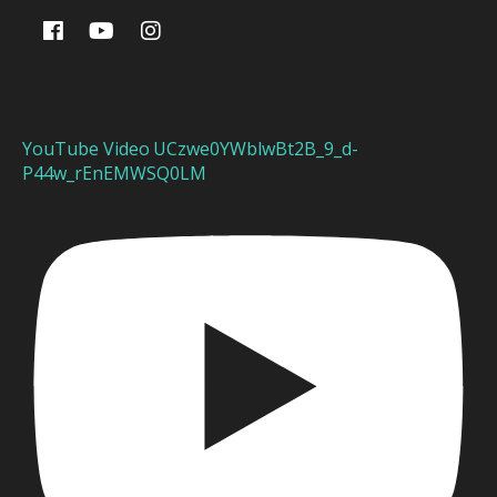
YouTube Video UCzwe0YWblwBt2B_9_d-
P44w_rEnEMWSQ0LM