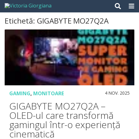
Skip
to
content
Etichetă:
GIGABYTE MO27Q2A
GAMING
,
MONITOARE
4 NOV. 2025
GIGABYTE MO27Q2A –
OLED-ul care transformă
gamingul într-o experiență
cinematică