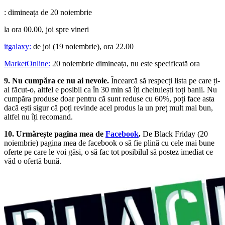
: dimineața de 20 noiembrie
la ora 00.00, joi spre vineri
itgalaxy:
de joi (19 noiembrie), ora 22.00
MarketOnline:
20 noiembrie dimineața, nu este specificată ora
9. Nu cumpăra ce nu ai nevoie.
Încearcă să respecți lista pe care ți-
ai făcut-o, altfel e posibil ca în 30 min să îți cheltuiești toți banii. Nu
cumpăra produse doar pentru că sunt reduse cu 60%, poți face asta
dacă ești sigur că poți revinde acel produs la un preț mult mai bun,
altfel nu îți recomand.
10. Urmărește pagina mea de
Facebook
.
De Black Friday (20
noiembrie) pagina mea de facebook o să fie plină cu cele mai bune
oferte pe care le voi găsi, o să fac tot posibilul să postez imediat ce
văd o ofertă bună.