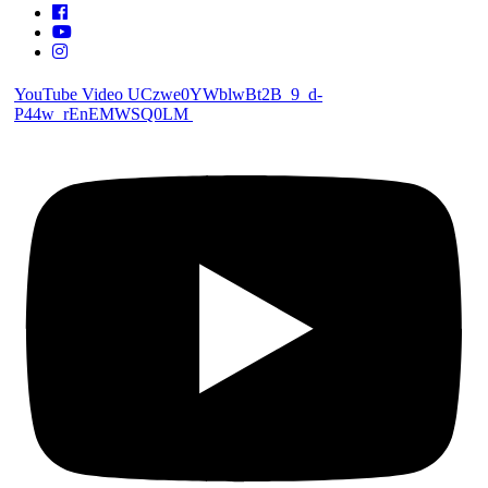
YouTube Video UCzwe0YWblwBt2B_9_d-
P44w_rEnEMWSQ0LM