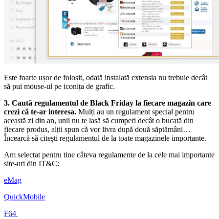
Este foarte ușor de folosit, odată instalată extensia nu trebuie decât
să pui mouse-ul pe iconița de grafic.
3. Caută regulamentul de Black Friday la fiecare magazin care
crezi că te-ar interesa.
Mulți au un regulament special pentru
această zi din an, unii nu te lasă să cumperi decât o bucată din
fiecare produs, alții spun că vor livra după două săptămâni…
Încearcă să citești regulamentul de la toate magazinele importante.
Am selectat pentru tine câteva regulamente de la cele mai importante
site-uri din IT&C:
eMag
QuickMobile
F64