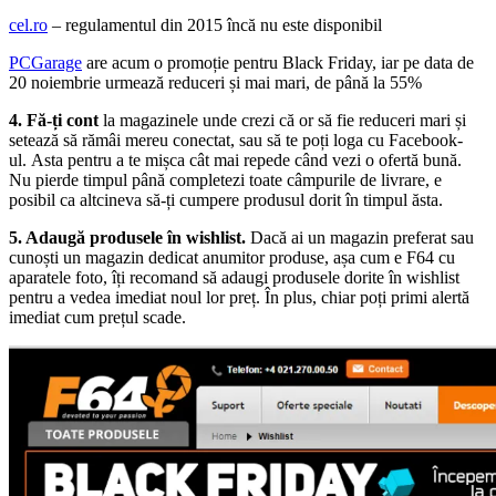
cel.ro
– regulamentul din 2015 încă nu este disponibil
PCGarage
are acum o promoție pentru Black Friday, iar pe data de
20 noiembrie urmează reduceri și mai mari, de până la 55%
4. Fă-ți cont
la magazinele unde crezi că or să fie reduceri mari și
setează să rămâi mereu conectat, sau să te poți loga cu Facebook-
ul. Asta pentru a te mișca cât mai repede când vezi o ofertă bună.
Nu pierde timpul până completezi toate câmpurile de livrare, e
posibil ca altcineva să-ți cumpere produsul dorit în timpul ăsta.
5. Adaugă produsele în wishlist.
Dacă ai un magazin preferat sau
cunoști un magazin dedicat anumitor produse, așa cum e F64 cu
aparatele foto, îți recomand să adaugi produsele dorite în wishlist
pentru a vedea imediat noul lor preț. În plus, chiar poți primi alertă
imediat cum prețul scade.