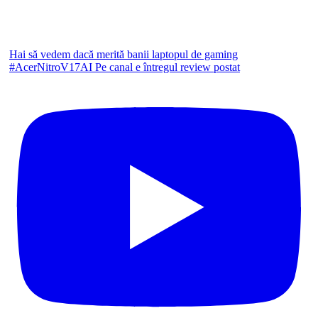
Hai să vedem dacă merită banii laptopul de gaming
#AcerNitroV17AI Pe canal e întregul review postat