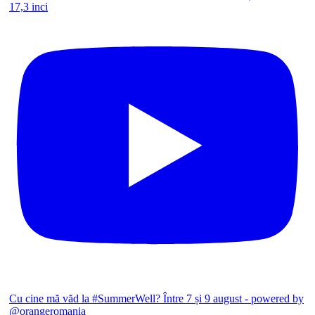
17,3 inci
Cu cine mă văd la #SummerWell? Între 7 și 9 august - powered by
@orangeromania