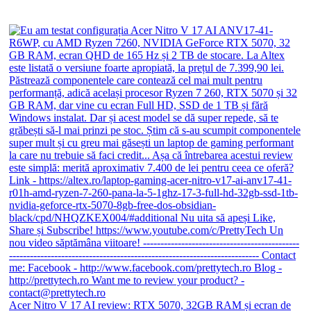
Acer Nitro V 17 AI review: RTX 5070, 32GB RAM și ecran de