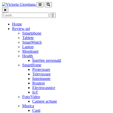
Skip
to
content
Caută
după:
Home
Review-uri
Smartphone
Tablete
SmartWatch
Laptop
Monitoare
Health
Îngrijire personală
SmartHome
Proiectoare
Televizoare
Imprimante
Routere
Electrocasnice
IoT
Foto/Video
Camere acțiune
Muzica
Casti