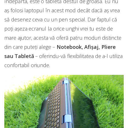
îndepărta, este o tabletă destul de groasă. Eu nu
aș folosi laptopul în acest mod decât dacă aș vrea
să desenez ceva cu un pen special. Dar faptul că
poți așeza ecranul la orice unghi vrei tu este de
mare ajutor, acesta vă oferă patru moduri distincte
din care puteți alege –
Notebook, Afișaj, Pliere
sau Tabletă
– oferindu-vă flexibilitatea de a-l utiliza
confortabil oriunde.