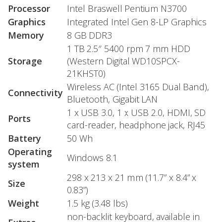
Processor
Intel Braswell Pentium N3700
Graphics
Integrated Intel Gen 8-LP Graphics
Memory
8 GB DDR3
1 TB 2.5″ 5400 rpm 7 mm HDD
Storage
(Western Digital WD10SPCX-
21KHST0)
Wireless AC (Intel 3165 Dual Band),
Connectivity
Bluetooth, Gigabit LAN
1 x USB 3.0, 1 x USB 2.0, HDMI, SD
Ports
card-reader, headphone jack, RJ45
Battery
50 Wh
Operating
Windows 8.1
system
298 x 213 x 21 mm (11.7” x 8.4” x
Size
0.83”)
Weight
1.5 kg (3.48 lbs)
non-backlit keyboard, available in