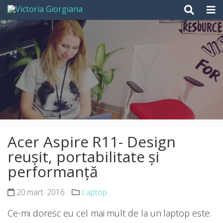
Skip
to
content
Acer Aspire R11- Design
reușit, portabilitate și
performanță
20 mart. 2016
Laptop
Ce-mi doresc eu cel mai mult de la un laptop este: