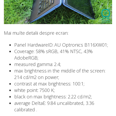
Mai multe detalii despre ecran:
Panel HardwareID: AU Optronics B116XW01;
Coverage: 58% sRGB, 41% NTSC, 43%
AdobeRGB;
measured gamma: 2.4;
max brightness in the middle of the screen:
214 cd/m2 on power;
contrast at max brightness: 100:1;
white point: 7500 K;
black on max brightness: 2.22 cd/m2;
average DeltaE: 9.84 uncalibrated, 3.36
calibrated .