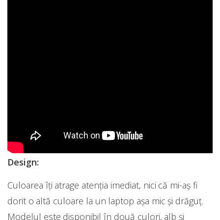
Design:
Culoarea îți atrage atenția imediat, nici că mi-aș fi
dorit o altă culoare la un laptop așa mic și drăguț.
Modelul este disponibil în două culori, alb și