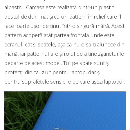
albastru. Carcasa este realizată dintr-un plastic
destul de dur, mat și cu un pattern în relief care îl
face foarte ușor de ținut într-o singură mână. Acest
pattern acoperă atât partea frontală unde este
ecranul, cât și spatele, așa că nu o să-ți alunece din
mână, iar patternul are și rolul de a ține zgârieturile
departe de acest model. Tot pe spate sunt și
protecții din cauziuc pentru laptop, dar și
pentru suprafețele sensibile pe care așezi laptopul.