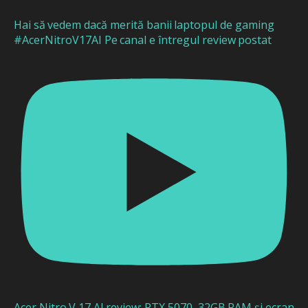
Hai să vedem dacă merită banii laptopul de gaming
#AcerNitroV17AI Pe canal e întregul review postat
Acer Nitro V 17 AI review: RTX 5070, 32GB RAM și ecran