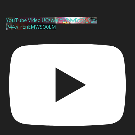
YouTube Video UCzwe0YWblwBt2B_9_d-
P44w_rEnEMWSQ0LM