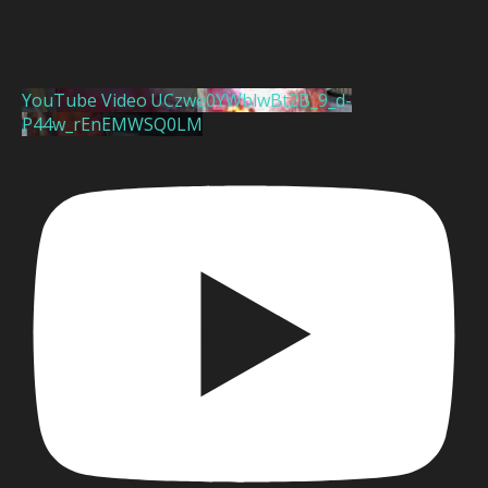
YouTube Video UCzwe0YWblwBt2B_9_d-
P44w_rEnEMWSQ0LM