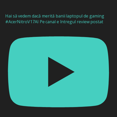
Hai să vedem dacă merită banii laptopul de gaming
#AcerNitroV17AI Pe canal e întregul review postat