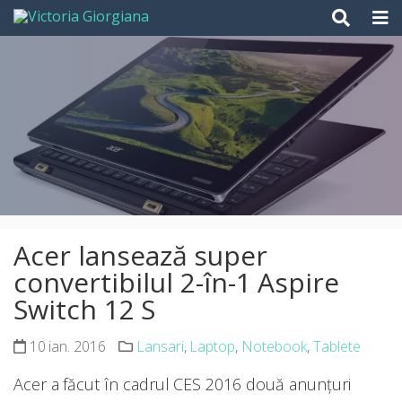
Skip
to
content
Acer lansează super
convertibilul 2-în-1 Aspire
Switch 12 S
10 ian. 2016
Lansari
,
Laptop
,
Notebook
,
Tablete
Acer a făcut în cadrul CES 2016 două anunțuri