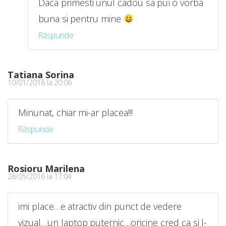
Daca primesti unul cadou sa pui o vorba
buna si pentru mine
Răspunde
Tatiana Sorina
10/01/2016 la 20:06
Minunat, chiar mi-ar placea!!!
Răspunde
Rosioru Marilena
26/05/2016 la 17:04
imi place…e atractiv din punct de vedere
vizual…un laptop puternic…oricine cred ca si l-