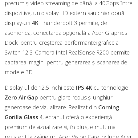
precum și video streaming de până la 40Gbps între
dispozitive, un display HD extern sau chiar două
display-uri
4K
. Thunderbolt 3 permite, de
asemenea, conectarea opțională a Acer Graphics
Dock pentru creșterea performanței grafice a
Switch 12 S. Camera Intel RealSense R200 permite
captarea imaginii pentru generarea și scanarea de
modele 3D.
Display-ul de 12,5 inchi este
IPS 4K
cu tehnologie
Zero Air Gap
pentru glare redus și unghiuri
generoase de vizualizare. Realizat din
Corning
Gorilla Glass 4
, ecranul oferă o experiență
premium de vizualizare și, în plus, e mult mai
rezistent la zgârieturi. Acer Vision Care include Acer