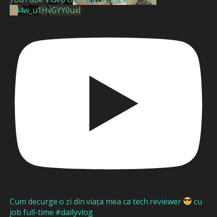
P44w_u1HvGYY0uxI
Cum decurge o zi din viața mea ca tech reviewer
cu
job full-time #dailyvlog