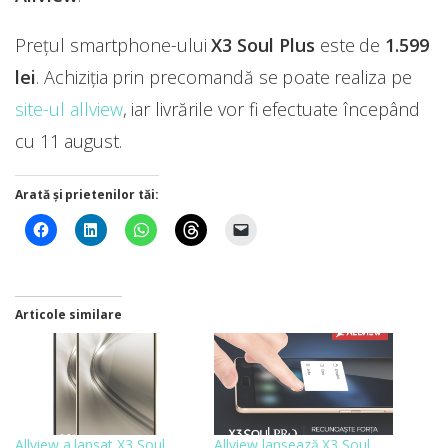
Prețul smartphone-ului
X3 Soul Plus
este de
1.599
lei
. Achiziția prin precomandă se poate realiza pe
site-ul allview
, iar livrările vor fi efectuate începând
cu 11 august.
Arată și prietenilor tăi:
Articole similare
Allview a lansat X3 Soul
Allview lansează X3 Soul