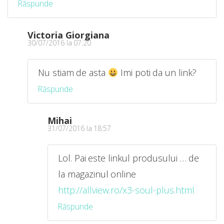
Răspunde
Victoria Giorgiana
30/07/2016 la 07:20
Nu stiam de asta
Imi poti da un link?
Răspunde
Mihai
31/07/2016 la 18:57
Lol. Pai este linkul produsului … de
la magazinul online
http://allview.ro/x3-soul-plus.html
Răspunde