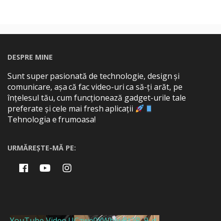
DESPRE MINE
Sunt super pasionată de technologie, design și
comunicare, așa că fac video-uri ca să-ți arăt, pe
înțelesul tău, cum funcționează gadget-urile tale
preferate și cele mai fresh aplicații
Tehnologia e frumoasa!
URMĂREȘTE-MĂ PE:
YouTube Video UCzwe0YWblwBt2B_9_d-