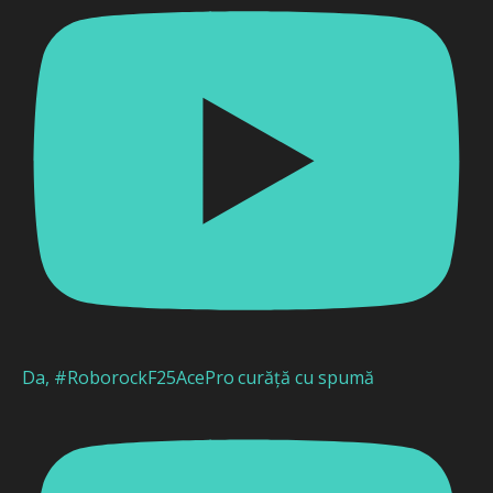
Da, #RoborockF25AcePro curăță cu spumă