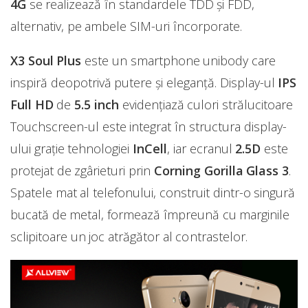
4G
se realizează în standardele TDD și FDD,
alternativ, pe ambele SIM-uri încorporate.
X3 Soul Plus
este un smartphone unibody care
inspiră deopotrivă putere și eleganță. Display-ul
IPS
Full HD
de
5.5 inch
evidențiază culori strălucitoare
Touchscreen-ul este integrat în structura display-
ului grație tehnologiei
InCell
, iar ecranul
2.5D
este
protejat de zgârieturi prin
Corning Gorilla Glass 3
.
Spatele mat al telefonului, construit dintr-o singură
bucată de metal, formează împreună cu marginile
sclipitoare un joc atrăgător al contrastelor.