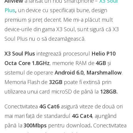
Allview
a lansat un nou smartphone –
X3 Soul
Plus
,
un device cu specifiicații bune, design
premium și preț decent. Mie mi-a plăcut mult
device-urile din gama X3 Soul, sunt sigură că X3
Soul Plus nu o să dezamăgească.
X3 Soul Plus
integrează procesorul
Helio P10
Octa Core 1.8GHz
, memorie RAM de
4GB
și
sistemul de operare
Android
6.0, Marshmallow
.
Memoria Flash de
32GB
poate fi extinsă prin
utilizarea unui card microSD de până la
128GB.
Conectivitatea
4G Cat6
asigură viteze de două ori
mai mari față de standardul
4G Cat4
, ajungând
până la
300Mbps
pentru download
.
Conectivitatea