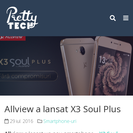
Skip
to
content
Allview a lansat X3 Soul Plus
29 iul. 2016
Smartphone-uri