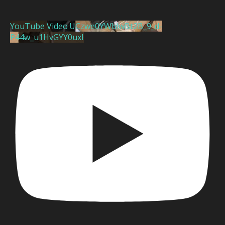
YouTube Video UCzwe0YWblwBt2B_9_d-
P44w_u1HvGYY0uxI