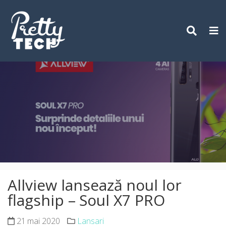
Skip
to
content
Allview lansează noul lor
flagship – Soul X7 PRO
21 mai 2020
Lansari