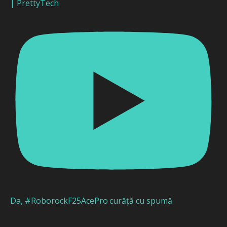
| PrettyTech
Da, #RoborockF25AcePro curăță cu spumă