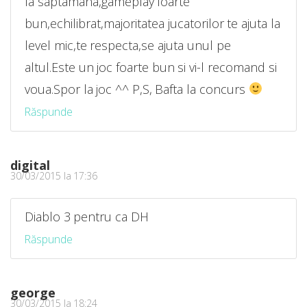
la saptamana,gameplay foarte
bun,echilibrat,majoritatea jucatorilor te ajuta la
level mic,te respecta,se ajuta unul pe
altul.Este un joc foarte bun si vi-l recomand si
voua.Spor la joc ^^ P,S, Bafta la concurs
Răspunde
digital
30/03/2015 la 17:36
Diablo 3 pentru ca DH
Răspunde
george
30/03/2015 la 18:24