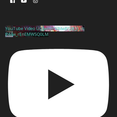
YouTube Video UCzwe0YWblwBt2B_9_d-
P44w_rEnEMWSQ0LM