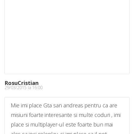
RosuCristian
29/03/2015 la 16:00
Mie imi place Gta san andreas pentru ca are
misiuni foarte interesante si multe coduri , imi
place si multiplayer-ul este foarte bun mai
ales sa joci roleplay ,si imi place ca il pot