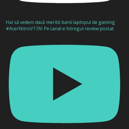
Hai să vedem dacă merită banii laptopul de gaming
#AcerNitroV17AI Pe canal e întregul review postat