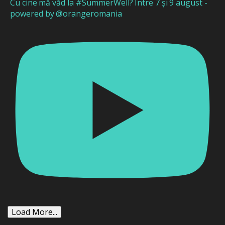
Cu cine mă văd la #SummerWell? Între 7 și 9 august -
powered by @orangeromania
Load More...