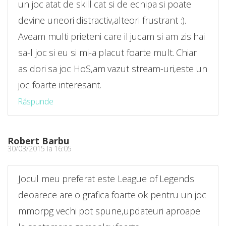
un joc atat de skill cat si de echipa si poate
devine uneori distractiv,alteori frustrant :).
Aveam multi prieteni care il jucam si am zis hai
sa-l joc si eu si mi-a placut foarte mult. Chiar
as dori sa joc HoS,am vazut stream-uri,este un
joc foarte interesant.
Răspunde
Robert Barbu
30/03/2015 la 16:05
Jocul meu preferat este League of Legends
deoarece are o grafica foarte ok pentru un joc
mmorpg vechi pot spune,updateuri aproape