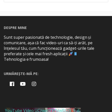
DESPRE MINE
Sunt super pasionată de technologie, design și
comunicare, așa că fac video-uri ca să-ți arăt, pe
înțelesul tău, cum funcționează gadget-urile tale
preferate și cele mai fresh aplicații
Tehnologia e frumoasa!
URMĂREȘTE-MĂ PE:
YouTube Video UCzwe0YWblwBt2B_9_d-