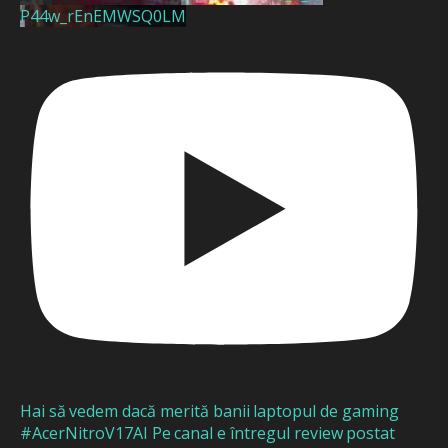
P44w_rEnEMWSQ0LM
Hai să vedem dacă merită banii laptopul de gaming
#AcerNitroV17AI Pe canal e întregul review postat