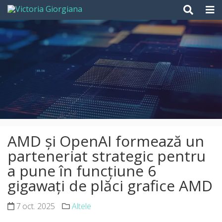
Skip
to
content
AMD și OpenAI formează un
parteneriat strategic pentru
a pune în funcțiune 6
gigawați de plăci grafice AMD
7 oct. 2025
Altele