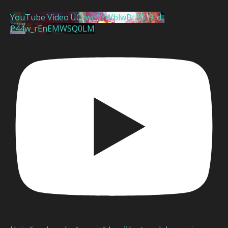
YouTube Video UCzwe0YWblwBt2B_9_d-
P44w_rEnEMWSQ0LM