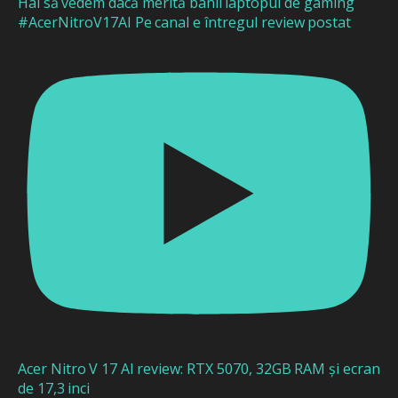
Hai să vedem dacă merită banii laptopul de gaming
#AcerNitroV17AI Pe canal e întregul review postat
Acer Nitro V 17 AI review: RTX 5070, 32GB RAM și ecran
de 17,3 inci