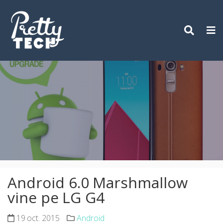
Skip
to
content
Android 6.0 Marshmallow
vine pe LG G4
19 oct. 2015
Android