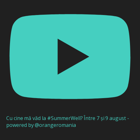
Cu cine mă văd la #SummerWell? Între 7 și 9 august -
powered by @orangeromania