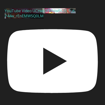
YouTube Video UCzwe0YWblwBt2B_9_d-
P44w_rEnEMWSQ0LM