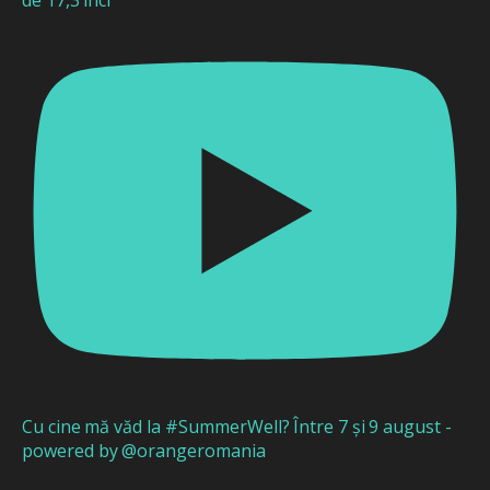
de 17,3 inci
Cu cine mă văd la #SummerWell? Între 7 și 9 august -
powered by @orangeromania