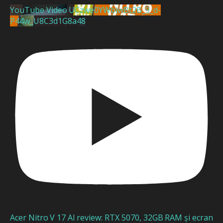
YouTube Video UCzwe0YWblwBt2B_9_d-
P44w_U8C3d1G8a48
Acer Nitro V 17 AI review: RTX 5070, 32GB RAM și ecran