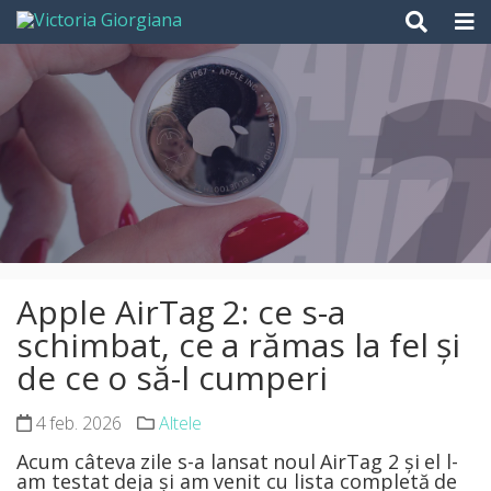
Skip
to
content
Apple AirTag 2: ce s-a
schimbat, ce a rămas la fel și
de ce o să-l cumperi
4 feb. 2026
Altele
Acum câteva zile s-a lansat noul AirTag 2 și el l-
am testat deja și am venit cu lista completă de