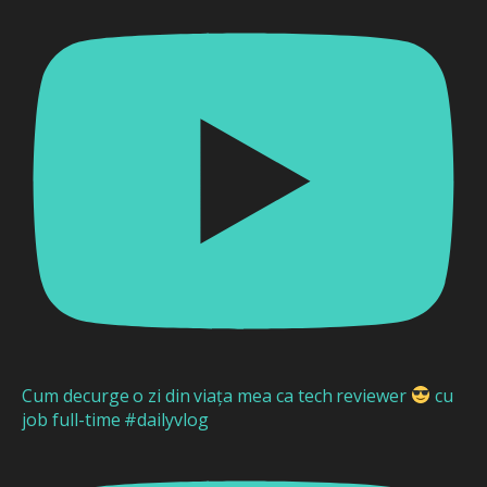
Cum decurge o zi din viața mea ca tech reviewer
cu
job full-time #dailyvlog