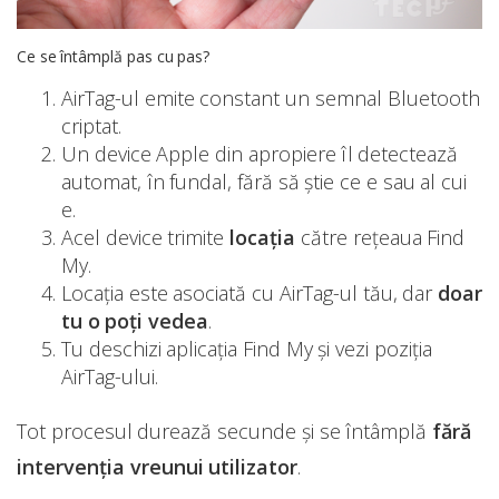
Ce se întâmplă pas cu pas?
AirTag-ul emite constant un semnal Bluetooth
criptat.
Un device Apple din apropiere îl detectează
automat, în fundal, fără să știe ce e sau al cui
e.
Acel device trimite
locația
către rețeaua Find
My.
Locația este asociată cu AirTag-ul tău, dar
doar
tu o poți vedea
.
Tu deschizi aplicația Find My și vezi poziția
AirTag-ului.
Tot procesul durează secunde și se întâmplă
fără
intervenția vreunui utilizator
.