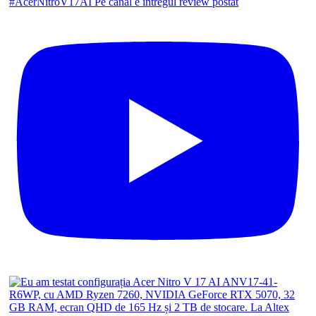
#AcerNitroV17AI Pe canal e întregul review postat