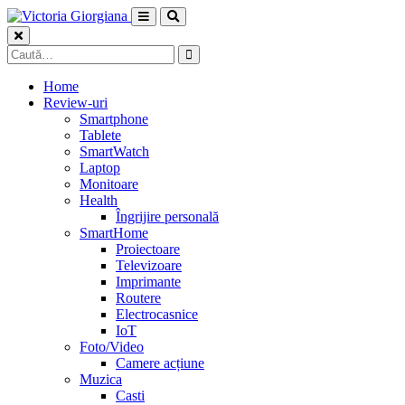
Skip
to
content
Caută
după:
Home
Review-uri
Smartphone
Tablete
SmartWatch
Laptop
Monitoare
Health
Îngrijire personală
SmartHome
Proiectoare
Televizoare
Imprimante
Routere
Electrocasnice
IoT
Foto/Video
Camere acțiune
Muzica
Casti