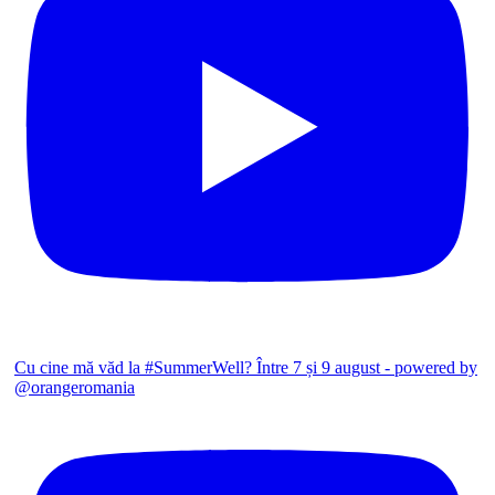
Cu cine mă văd la #SummerWell? Între 7 și 9 august - powered by
@orangeromania