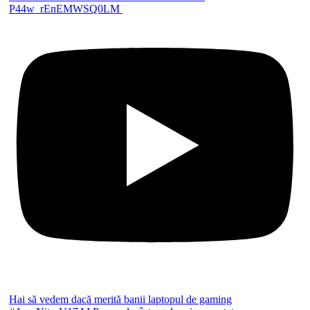
P44w_rEnEMWSQ0LM
Hai să vedem dacă merită banii laptopul de gaming