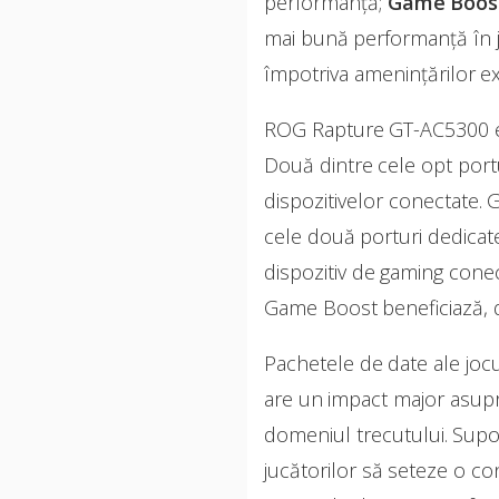
performanță;
Game Boos
mai bună performanță în j
împotriva amenințărilor e
ROG Rapture GT-AC5300 est
Două dintre cele opt portu
dispozitivelor conectate.
cele două porturi dedicate
dispozitiv de gaming conec
Game Boost beneficiază, 
Pachetele de date ale joc
are un impact major asupra 
domeniul trecutului. Supo
jucătorilor să seteze o co