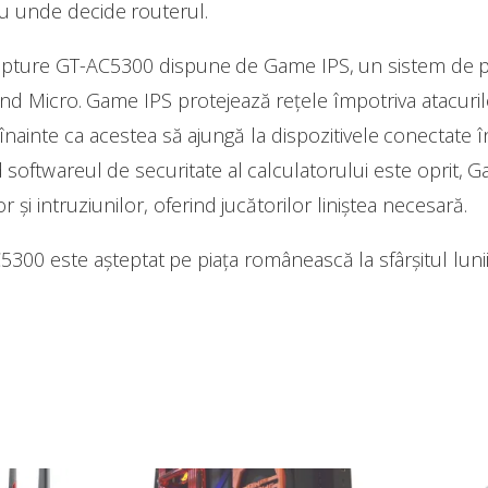
nu unde decide routerul.
apture GT-AC5300 dispune de Game IPS, un sistem de pr
nd Micro. Game IPS protejează rețele împotriva atacuril
nainte ca acestea să ajungă la dispozitivele conectate în 
nd softwareul de securitate al calculatorului este oprit,
 și intruziunilor, oferind jucătorilor liniștea necesară.
0 este așteptat pe piața românească la sfârșitul lunii i