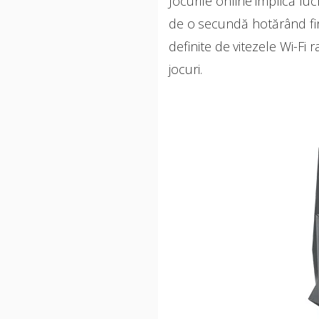
Jocurile online implică luc
de o secundă hotărând fina
definite de vitezele Wi-Fi
jocuri.