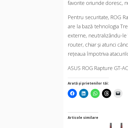
favorite oriunde doresc, 
Pentru securitate, ROG R
are la bază tehnologia Tre
externe, neutralizându-le î
router, chiar și atunci câ
rețeaua împotriva atacurilor
ASUS ROG Rapture GT-AC530
Arată și prietenilor tăi:
Articole similare