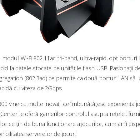
dul Wi-Fi 802.11ac tri-band, ultra-rapid, opt porturi L
id la datele stocate pe unitățile flash USB. Pasionații d
Aggregation (802.3ad) ce permite ca două porturi LAN s
apidă cu viteza de 2Gbps.
00 vine cu multe inovații ce îmbunătățesc experiența jo
enter le oferă gamerilor controlul asupra rețelei, furni
or ce țin de buna funcționare a jocurilor, cum ar fi disp
ponibilitatea serverelor de jocuri.