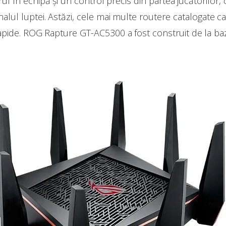
rul în echipă și un control precis din partea jucătorilor, 
lul luptei. Astăzi, cele mai multe routere catalogate ca
 rapide. ROG Rapture GT-AC5300 a fost construit de la b