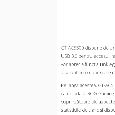
GT-AC5300 dispune de un mo
USB 3.0 pentru accesul rap
vor aprecia funcția Link 
a se obține o conexiune r
Pe lângă acestea, GT-AC53
ca niciodată. ROG Gaming C
cuprinzătoare ale aspectel
statisticile de trafic și dis