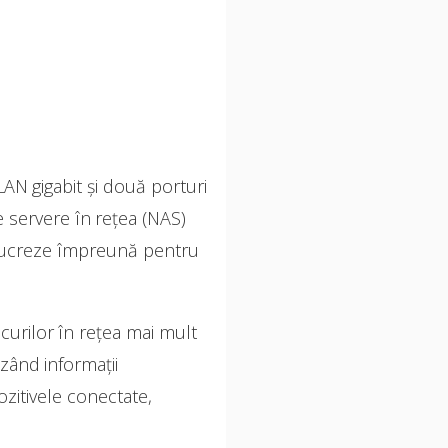
AN gigabit și două porturi
e servere în rețea (NAS)
ă lucreze împreună pentru
curilor în rețea mai mult
zând informații
ozitivele conectate,