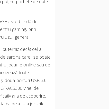
ai puține pachete de date
5GHz și o bandă de
pentru gaming, prin
ru uzul general.
 puternic decât cel al
de sarcină care i se poate
tru jocurile online sau de
urnizează toate
 și două porturi USB 3.0
. GT-AC5300 vine, de
ativ aria de acoperire,
tatea de a rula jocurile