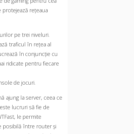
tele de gaming pentru cea
e protejează rețeaua
lor pe trei niveluri.
ă traficul în rețea al
crează în conjuncție cu
i ridicate pentru fiecare
ole de jocuri.
ă ajung la server, ceea ce
este lucruri să fie de
TFast, le permite
posibilă între router și