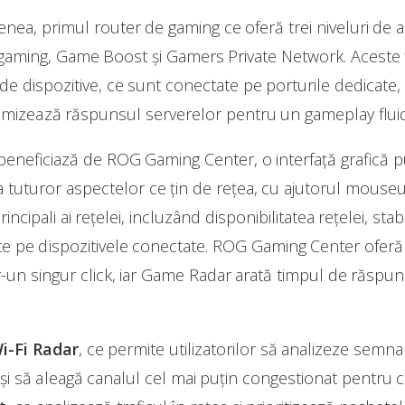
a, primul router de gaming ce oferă trei niveluri de ac
aming, Game Boost și Gamers Private Network. Aceste fa
e de dispozitive, ce sunt conectate pe porturile dedicate,
inimizează răspunsul serverelor pentru un gameplay fluid,
eficiază de ROG Gaming Center, o interfață grafică pute
 tuturor aspectelor ce țin de rețea, cu ajutorul mouseul
ncipali ai rețelei, incluzând disponibilitatea rețelei, stab
ulate pe dispozitivele conectate. ROG Gaming Center oferă 
tr-un singur click, iar Game Radar arată timpul de răspun
i-Fi Radar
, ce permite utilizatorilor să analizeze semna
 și să aleagă canalul cel mai puțin congestionat pentru