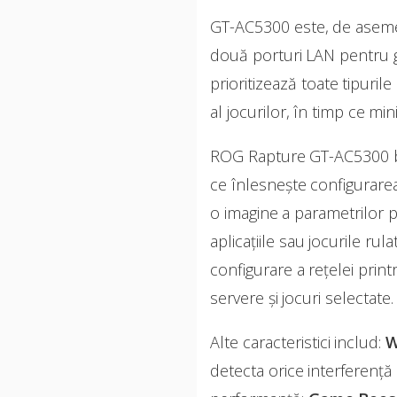
GT-AC5300 este, de asemene
două porturi LAN pentru g
prioritizează toate tipuril
al jocurilor, în timp ce m
ROG Rapture GT-AC5300 ben
ce înlesnește configurarea
o imagine a parametrilor pri
aplicațiile sau jocurile r
configurare a rețelei prin
servere și jocuri selectate.
Alte caracteristici includ:
W
detecta orice interferență