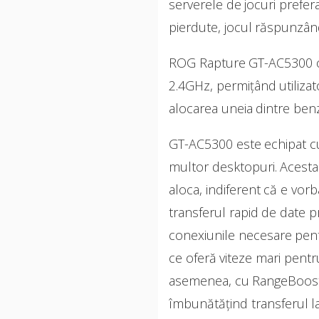
serverele de jocuri prefer
pierdute, jocul răspunzând
ROG Rapture GT-AC5300 of
2.4GHz, permițând utilizat
alocarea uneia dintre benz
GT-AC5300 este echipat cu 
multor desktopuri. Acesta 
aloca, indiferent că e vo
transferul rapid de date p
conexiunile necesare pent
ce oferă viteze mari pentr
asemenea, cu RangeBoost, 
îmbunătățind transferul la 