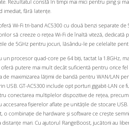
ate. Rezultatul constă în timpi mai mici pentru ping și m
 imediat, fără latențe.
eră Wi-Fi tri-band AC5300 cu două benzi separate de 
orilor să creeze o rețea Wi-Fi de înaltă viteză, dedicată 
ile de 5GHz pentru jocuri, lăsându-le pe celelalte pent
un procesor quad-core pe 64 biți, tactat la 1.8GHz, mai
oferă putere mai mult decât suficientă pentru orice fel 
rba de maximizarea lățimii de bandă pentru WAN/LAN pen
rin USB. GT-AC5300 include opt porturi gigabit-LAN ce f
ru conectarea multiplelor dispozitive de rețea, precum
u accesarea fișierelor aflate pe unitățile de stocare USB
o combinație de hardware și software ce crește semnific
distanțe mari. Cu ajutorul RangeBoost, jucătorii au liber