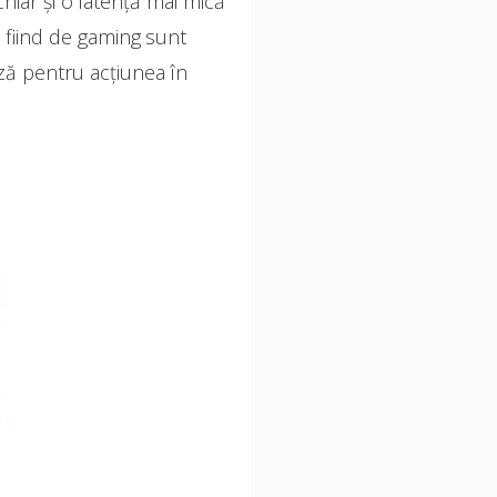
chiar și o latență mai mică
 fiind de gaming sunt
ază pentru acțiunea în