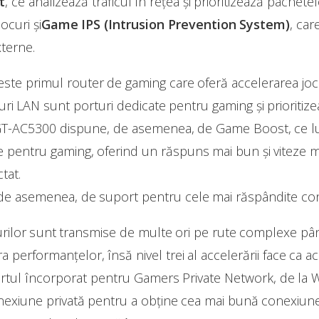
t
, ce analizează traficul în rețea și prioritizează pache
ocuri și
Game IPS (Intrusion Prevention System)
, car
xterne.
e primul router de gaming care oferă accelerarea jocuri
ri LAN sunt porturi dedicate pentru gaming și prioritizeaz
 GT-AC5300 dispune, de asemenea, de Game Boost, ce lu
 pentru gaming, oferind un răspuns mai bun și viteze ma
tat.
de asemenea, de suport pentru cele mai răspândite cons
urilor sunt transmise de multe ori pe rute complexe pân
performanțelor, însă nivel trei al accelerării face ca ac
rtul încorporat pentru Gamers Private Network, de la W
nexiune privată pentru a obține cea mai bună conexiune 