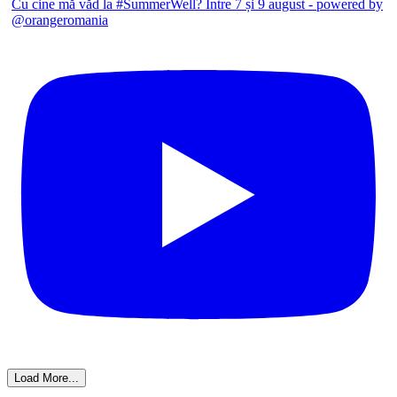
Cu cine mă văd la #SummerWell? Între 7 și 9 august - powered by
@orangeromania
Load More...