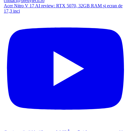
Acer Nitro V 17 AI review: RTX 5070, 32GB RAM și ecran de
17,3 inci