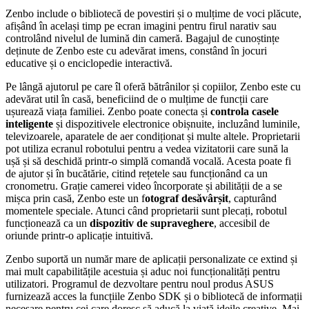
Zenbo include o bibliotecă de povestiri și o mulțime de voci plăcute,
afișând în același timp pe ecran imagini pentru firul narativ sau
controlând nivelul de lumină din cameră. Bagajul de cunoștințe
deținute de Zenbo este cu adevărat imens, constând în jocuri
educative și o enciclopedie interactivă.
Pe lângă ajutorul pe care îl oferă bătrânilor și copiilor, Zenbo este cu
adevărat util în casă, beneficiind de o mulțime de funcții care
ușurează viața familiei. Zenbo poate conecta și
controla casele
inteligente
și dispozitivele electronice obișnuite, incluzând luminile,
televizoarele, aparatele de aer condiționat și multe altele. Proprietarii
pot utiliza ecranul robotului pentru a vedea vizitatorii care sună la
ușă și să deschidă printr-o simplă comandă vocală. Acesta poate fi
de ajutor și în bucătărie, citind rețetele sau funcționând ca un
cronometru. Grație camerei video încorporate și abilității de a se
mișca prin casă, Zenbo este un f
otograf desăvârșit
, capturând
momentele speciale. Atunci când proprietarii sunt plecați, robotul
funcționează ca un
dispozitiv de supraveghere
, accesibil de
oriunde printr-o aplicație intuitivă.
Zenbo suportă un număr mare de aplicații personalizate ce extind și
mai mult capabilitățile acestuia și aduc noi funcționalități pentru
utilizatori. Programul de dezvoltare pentru noul produs ASUS
furnizează acces la funcțiile Zenbo SDK și o bibliotecă de informații
necesare pentru cei care doresc să aducă la viață ideile creative. Mai