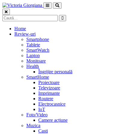
Skip
to
content
Caută
după:
Home
Review-uri
Smartphone
Tablete
SmartWatch
Laptop
Monitoare
Health
Îngrijire personală
SmartHome
Proiectoare
Televizoare
Imprimante
Routere
Electrocasnice
IoT
Foto/Video
Camere acțiune
Muzica
Casti