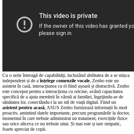
Cu o serie întreagă de capabilități, incluzând abilitatea de a se mișca
independent și de a
înțelege comenzile vocale
, Zenbo este un
asistent în casă, interacțiunea cu el fiind ușoară și distractivă. Zenbo
este conceput pentru a interacționa cu oricine, având capacitatea
specifică de a ajuta membrii în vârstă ai familiei, îngrijindu-se de
sănătatea lor, conectându-i la un stil de viață digital. Fiind un
asistent pentru acasă
, ASUS Zenbo furnizează informații în mod
proactiv, amintind datele importante, precum programările la doctor,
momentul în care trebuie administrat un tratament, exercițiile fizice
sau orice altceva ce nu trebuie uitat. Și mai este și tare simpatic,
foarte apreciat de copii.