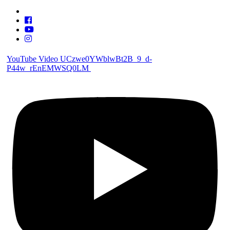
YouTube Video UCzwe0YWblwBt2B_9_d-
P44w_rEnEMWSQ0LM