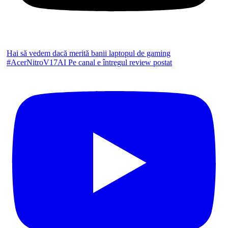
Hai să vedem dacă merită banii laptopul de gaming
#AcerNitroV17AI Pe canal e întregul review postat