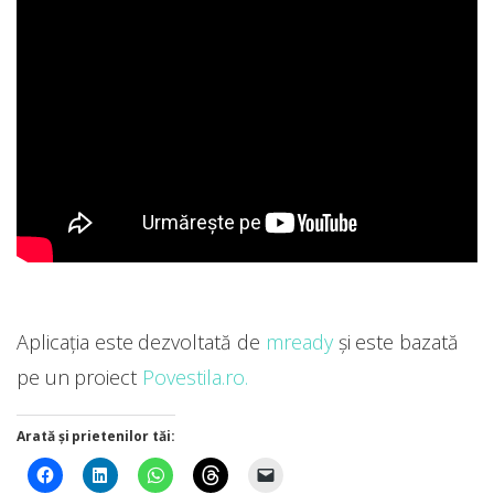
Aplicaţia este dezvoltată de
mready
şi este bazată
pe un proiect
Povestila.ro.
Arată și prietenilor tăi: