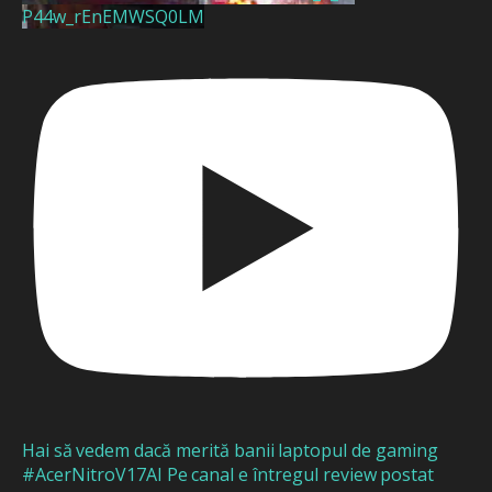
P44w_rEnEMWSQ0LM
Hai să vedem dacă merită banii laptopul de gaming
#AcerNitroV17AI Pe canal e întregul review postat