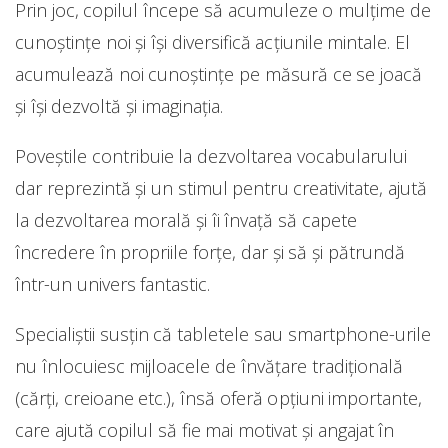
Prin joc, copilul începe să acumuleze o mulţime de
cunoştinţe noi şi îşi diversifică acţiunile mintale. El
acumulează noi cunoştinţe pe măsură ce se joacă
şi îşi dezvoltă şi imaginaţia.
Poveştile contribuie la dezvoltarea vocabularului
dar reprezintă şi un stimul pentru creativitate, ajută
la dezvoltarea morală şi îi învaţă să capete
încredere în propriile forţe, dar şi să şi pătrundă
într-un univers fantastic.
Specialiştii susţin că tabletele sau smartphone-urile
nu înlocuiesc mijloacele de învăţare tradiţională
(cărţi, creioane etc.), însă oferă opţiuni importante,
care ajută copilul să fie mai motivat şi angajat în