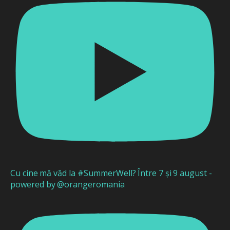
Cu cine mă văd la #SummerWell? Între 7 și 9 august -
powered by @orangeromania