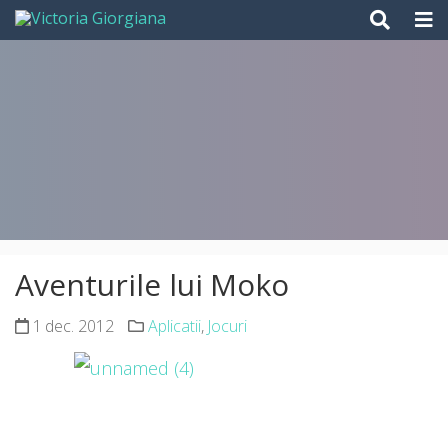
Skip
to
content
Aventurile lui Moko
1 dec. 2012
Aplicatii
,
Jocuri