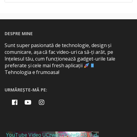
DESPRE MINE
Sunt super pasionată de technologie, design și
comunicare, așa că fac video-uri ca să-ți arăt, pe
înțelesul tău, cum funcționează gadget-urile tale
preferate și cele mai fresh aplicații
Tehnologia e frumoasa!
URMĂREȘTE-MĂ PE:
YouTube Video UCzwe0YWblwBt2B_9_d-