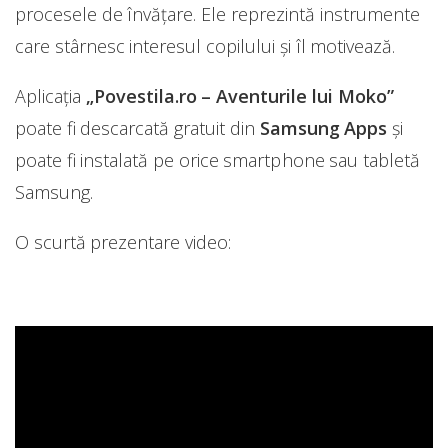
procesele de învăţare. Ele reprezintă instrumente
care stârnesc interesul copilului şi îl motivează.
Aplicaţia
„Povestila.ro – Aventurile lui Moko”
poate fi descarcată gratuit din
Samsung Apps
şi
poate fi instalată pe orice smartphone sau tabletă
Samsung.
O scurtă prezentare video: