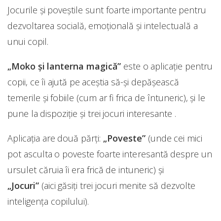
Jocurile şi poveştile sunt foarte importante pentru
dezvoltarea socială, emoţională şi intelectuală a
unui copil.
„Moko şi lanterna magică”
este o aplicaţie pentru
copii, ce îi ajută pe aceştia să-şi depăşească
temerile şi fobiile (cum ar fi frica de întuneric), şi le
pune la dispoziţie şi trei jocuri interesante .
Aplicaţia are două părţi:
„Poveste”
(unde cei mici
pot asculta o poveste foarte interesantă despre un
ursulet căruia îi era frică de intuneric) şi
„Jocuri”
(aici găsiţi trei jocuri menite să dezvolte
inteligenţa copilului).