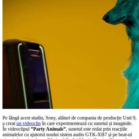
Pe lângă acest studiu, Sony, alături de compania de producție Unit 9,
a creat
un videoclip
în care experimentează cu sunetul și imaginile.
În videoclipul
”Party Animals”
, sunetul este redat prin reacțiile
animalelor cu ajutorul noului sistem audio GTK-XB7 și pe beat-ul