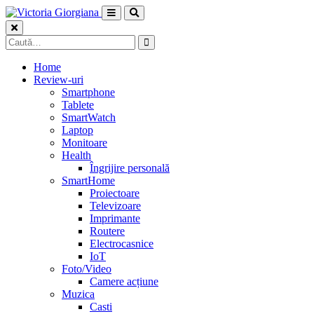
Skip
to
content
Caută
după:
Home
Review-uri
Smartphone
Tablete
SmartWatch
Laptop
Monitoare
Health
Îngrijire personală
SmartHome
Proiectoare
Televizoare
Imprimante
Routere
Electrocasnice
IoT
Foto/Video
Camere acțiune
Muzica
Casti