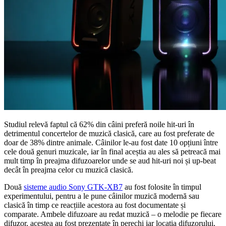
Studiul relevă faptul că 62% din câini preferă noile hit-uri în
detrimentul concertelor de muzică clasică, care au fost preferate de
doar de 38% dintre animale. Câinilor le-au fost date 10 opțiuni între
cele două genuri muzicale, iar în final aceștia au ales să petreacă mai
mult timp în preajma difuzoarelor unde se aud hit-uri noi și up-beat
decât în preajma celor cu muzică clasică.
Două
sisteme audio Sony GTK-XB7
au fost folosite în timpul
experimentului, pentru a le pune câinilor muzică modernă sau
clasică în timp ce reacțiile acestora au fost documentate și
comparate. Ambele difuzoare au redat muzică – o melodie pe fiecare
difuzor, acestea au fost prezentate în perechi iar locația difuzorului,