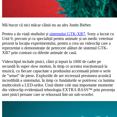
Mă bucur că nici măcar câinii nu au ales Justin Bieber.
Pentru a da viață studiului și
sistemului GTK-XB7
, Sony a lucrat cu
Unit 9, precum și cu specialiști pentru animale și un medic veterinar
prezent la locația experimentului, pentru a crea un videoclip care a
reprezentat o demonstrație de petrecere alături de sistemul GTK-
XB7 prin contrast cu diferite animale de casă.
Videoclipul include pisici, câini și iepuri la 1000 de cadre pe
secundă în super slow motion, în timp ce acestea reacționează la
muzică, cu fiecare capacitate a produsului accentuată printr-o serie
de ”seturi” de piese. Exploziile de aer recreează presiunea acustică
incredibilă a sistemului, în timp ce fundalurile se potrivesc cu lumina
multicoloră a LED-urilor. Unul dintre cele mai importante momente
din videoclip evidențiază tehnologia EXTRA BASS™ prin prezența
unei pisici persane care se relaxează într-un sub-woofer.