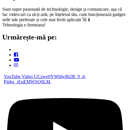
Sunt super pasionată de technologie, design și comunicare, așa că
fac video-uri ca să-ți arăt, pe înțelesul tău, cum funcționează gadget-
urile tale preferate și cele mai fresh aplicații 🚀📱
Tehnologia e frumoasa!
Urmărește-mă pe:
YouTube Video UCzwe0YWblwBt2B_9_d-
P44w_rEnEMWSQ0LM