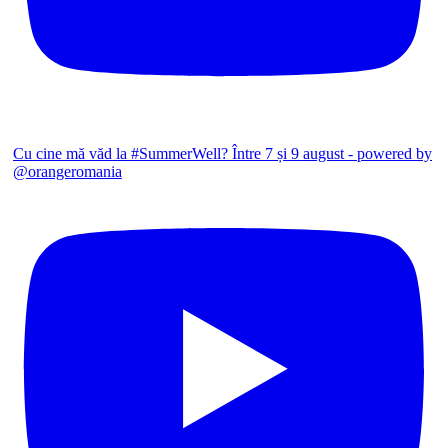
Cu cine mă văd la #SummerWell? Între 7 și 9 august - powered by
@orangeromania