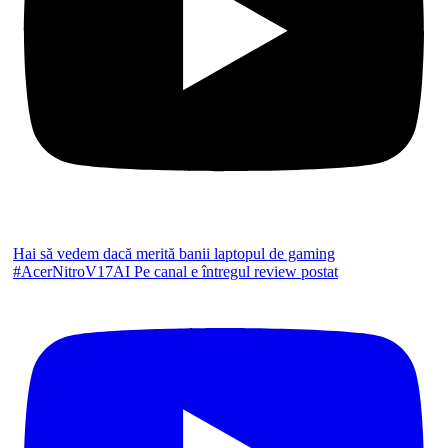
Hai să vedem dacă merită banii laptopul de gaming
#AcerNitroV17AI Pe canal e întregul review postat