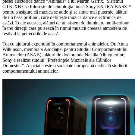
piesei electorice dance ”Animals” a lui Martin Garrix. Sistemul
GTK-XB7 se folosește de tehnologia unică Sony EXTRA BASS™
pentru a asigura că muzica se aude și se simte mai puternic, alături
de un bass profund, care definește muzica dance electronică de
astăzi. Toate acestea, alături de un sistem de iluminare multi-colour
în trei direcții care pulsează în ritmul muzicii creează atmosfera de
festival la petrecerile de acasă.
Tot cu ajutorul expertului în comportamentul animalelor, Dr. Anna
Wilkinson, membră a Asociației pentru Studiul Comportamentului
Animalelor (ASAB), alături de doctoranda Natalia Albuquerque,
Sony a realizat studiul ”Preferințele Muzicale ale Câinilor
Domestici”. Asociația este o societate europeană dedicată studierii
comportamentului animalelor.