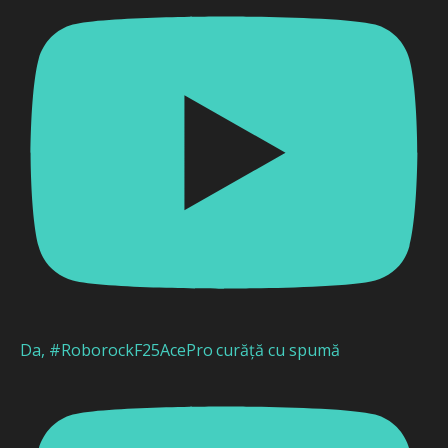
Da, #RoborockF25AcePro curăță cu spumă