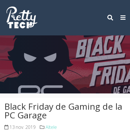
Skip
to
content
Black Friday de Gaming de la
PC Garage
13 nov. 2019
Altele