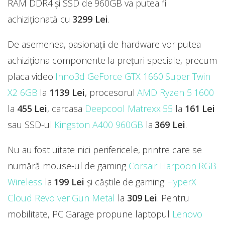
RAM DDR4 și SSD de 960GB va putea fi
achiziționată cu
3299 Lei
.
De asemenea, pasionații de hardware vor putea
achiziționa componente la prețuri speciale, precum
placa video
Inno3d GeForce GTX 1660 Super Twin
X2 6GB
la
1139 Lei
, procesorul
AMD Ryzen 5 1600
la
455 Lei
, carcasa
Deepcool Matrexx 55
la
161 Lei
sau SSD-ul
Kingston A400 960GB
la
369 Lei
.
Nu au fost uitate nici perifericele, printre care se
numără mouse-ul de gaming
Corsair Harpoon RGB
Wireless
la
199 Lei
și căștile de gaming
HyperX
Cloud Revolver Gun Metal
la
309 Lei
. Pentru
mobilitate, PC Garage propune laptopul
Lenovo