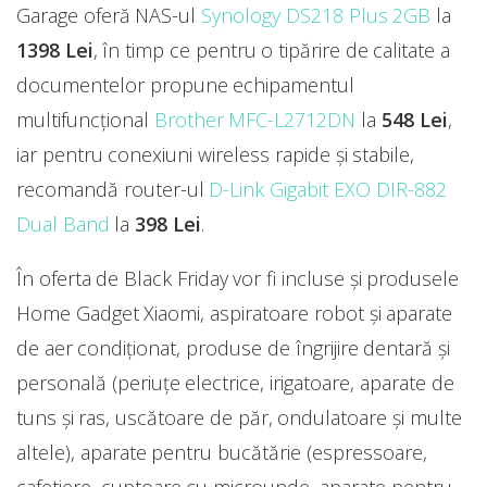
Garage oferă NAS-ul
Synology DS218 Plus 2GB
la
1398 Lei
, în timp ce pentru o tipărire de calitate a
documentelor propune echipamentul
multifuncțional
Brother MFC-L2712DN
la
548 Lei
,
iar pentru conexiuni wireless rapide și stabile,
recomandă router-ul
D-Link Gigabit EXO DIR-882
Dual Band
la
398 Lei
.
În oferta de Black Friday vor fi incluse și produsele
Home Gadget Xiaomi, aspiratoare robot și aparate
de aer condiționat, produse de îngrijire dentară și
personală (periuțe electrice, irigatoare, aparate de
tuns și ras, uscătoare de păr, ondulatoare și multe
altele), aparate pentru bucătărie (espressoare,
cafetiere, cuptoare cu microunde, aparate pentru