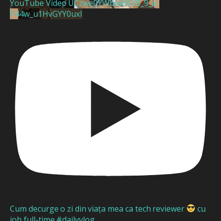
YouTube Video UCzwe0YWblwBt2B_9_d-
P44w_u1HvGYY0uxI
Cum decurge o zi din viața mea ca tech reviewer
cu
job full-time #dailyvlog