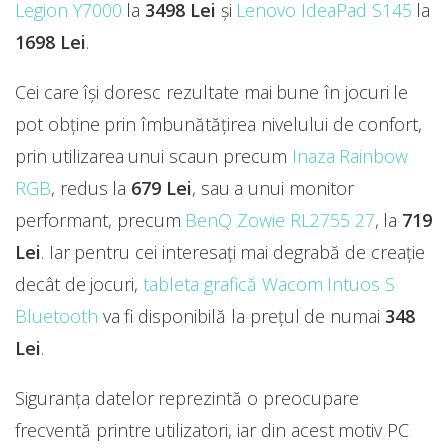
Legion Y7000
la
3498 Lei
și
Lenovo IdeaPad S145
la
1698 Lei
.
Cei care își doresc rezultate mai bune în jocuri le
pot obține prin îmbunătățirea nivelului de confort,
prin utilizarea unui scaun precum
Inaza Rainbow
RGB
, redus la
679 Lei
, sau a unui monitor
performant, precum
BenQ Zowie RL2755 27
, la
719
Lei
. Iar pentru cei interesați mai degrabă de creație
decât de jocuri,
tableta grafică Wacom Intuos S
Bluetooth
va fi disponibilă la prețul de numai
348
Lei
.
Siguranța datelor reprezintă o preocupare
frecventă printre utilizatori, iar din acest motiv PC