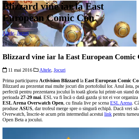
Blizzard vine iar la East
European Comic Con
Altele
,
Jocuri
11 mai 2016
Blizzard vine iar la East European Comic
11 mai 2016
Altele
,
Jocuri
Prima participarea
Activision Blizzard
la
East European Comic Co
Blizzard au prezentat mai multe jocuri din portofoliul lor. Anul ăsta,
perfectă pentru prezentarea jocului în toată gloria lui printr-un stand
perioada
27-29 mai
. ESL va fi încă o dată gazda și tot ei vor organ
ESL Arena Overwatch Open
, cu finala live pe scena
ESL Arena
. C
produse
ASUS
, dar trofeul merge spre o singură echipă. Dacă vrei să-
Overwatch, înscrie-te acum prin intermediul acestui
link
pentru turneul
Open Beta a jocului.