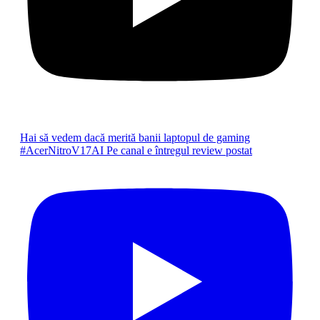
Hai să vedem dacă merită banii laptopul de gaming
#AcerNitroV17AI Pe canal e întregul review postat