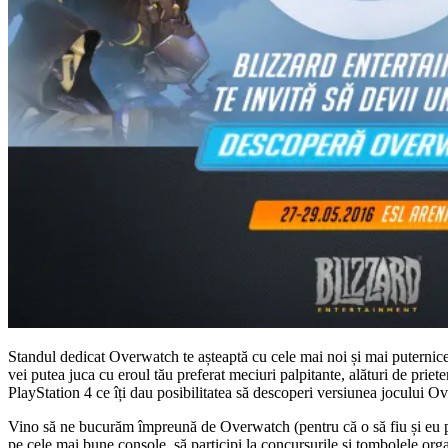
Standul dedicat Overwatch te așteaptă cu cele mai noi și mai puternic
vei putea juca cu eroul tău preferat meciuri palpitante, alături de priete
PlayStation 4 ce îți dau posibilitatea să descoperi versiunea jocului O
Vino să ne bucurăm împreună de Overwatch (pentru că o să fiu și eu pre
pe cele mai bune console, să participi la concursurile și tombolele or