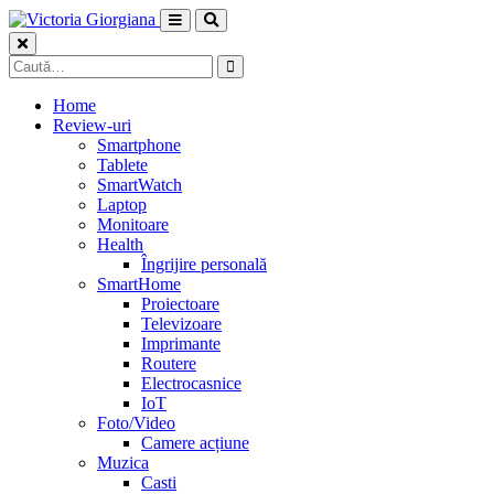
Skip
to
content
Caută
după:
Home
Review-uri
Smartphone
Tablete
SmartWatch
Laptop
Monitoare
Health
Îngrijire personală
SmartHome
Proiectoare
Televizoare
Imprimante
Routere
Electrocasnice
IoT
Foto/Video
Camere acțiune
Muzica
Casti