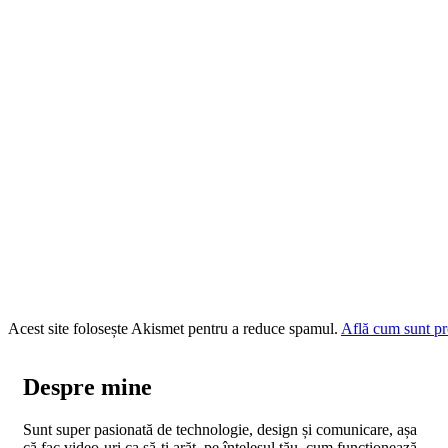
Acest site folosește Akismet pentru a reduce spamul.
Află cum sunt pro
Despre mine
Sunt super pasionată de technologie, design și comunicare, așa
că fac video-uri ca să-ți arăt, pe înțelesul tău, cum funcționează