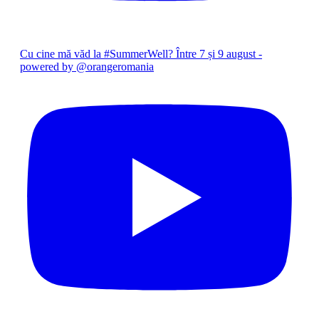
Cu cine mă văd la #SummerWell? Între 7 și 9 august -
powered by @orangeromania