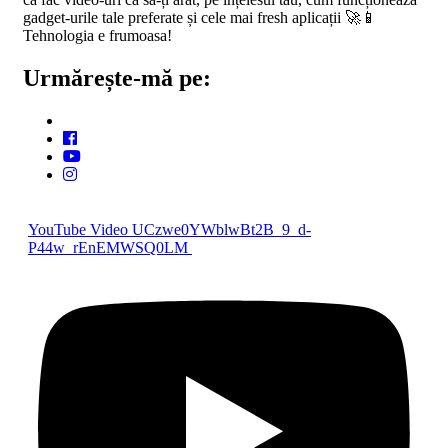
gadget-urile tale preferate și cele mai fresh aplicații 🚀📱
Tehnologia e frumoasa!
Urmărește-mă pe:
YouTube Video UCzwe0YWblwBt2B_9_d-
P44w_rEnEMWSQ0LM