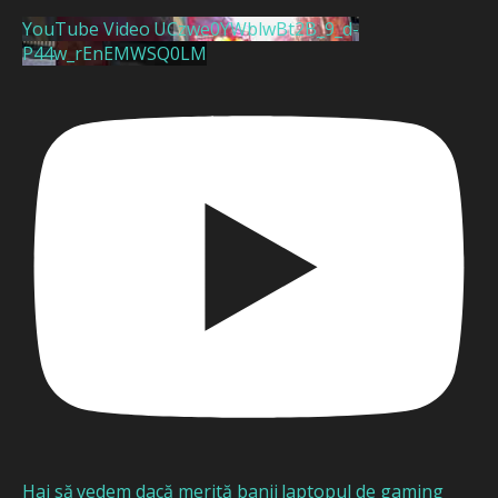
YouTube Video UCzwe0YWblwBt2B_9_d-
P44w_rEnEMWSQ0LM
Hai să vedem dacă merită banii laptopul de gaming