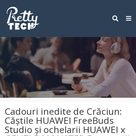
Skip
to
content
Cadouri inedite de Crăciun:
Căștile HUAWEI FreeBuds
Studio și ochelarii HUAWEI x