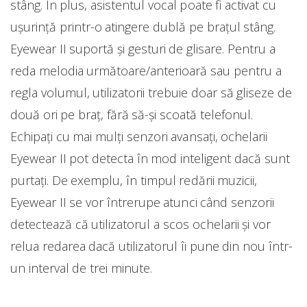
stâng. În plus, asistentul vocal poate fi activat cu
ușurință printr-o atingere dublă pe brațul stâng.
Eyewear II suportă și gesturi de glisare. Pentru a
reda melodia următoare/anterioară sau pentru a
regla volumul, utilizatorii trebuie doar să gliseze de
două ori pe braț, fără să-și scoată telefonul.
Echipați cu mai mulți senzori avansați, ochelarii
Eyewear II pot detecta în mod inteligent dacă sunt
purtați. De exemplu, în timpul redării muzicii,
Eyewear II se vor întrerupe atunci când senzorii
detectează că utilizatorul a scos ochelarii și vor
relua redarea dacă utilizatorul îi pune din nou într-
un interval de trei minute.