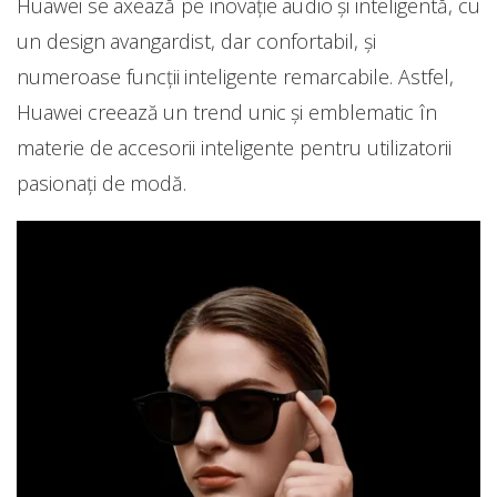
Huawei se axează pe inovație audio și inteligentă, cu
un design avangardist, dar confortabil, și
numeroase funcții inteligente remarcabile. Astfel,
Huawei creează un trend unic și emblematic în
materie de accesorii inteligente pentru utilizatorii
pasionați de modă.