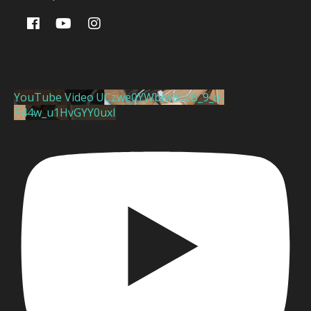
YouTube Video UCzwe0YWblwBt2B_9_d-
P44w_u1HvGYY0uxI