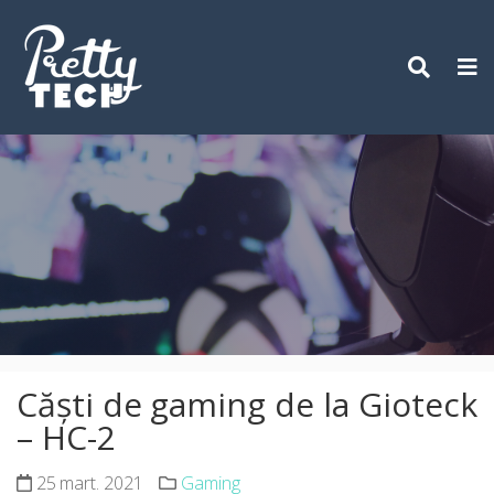
Skip
to
content
Căști de gaming de la Gioteck
– HC-2
25 mart. 2021
Gaming