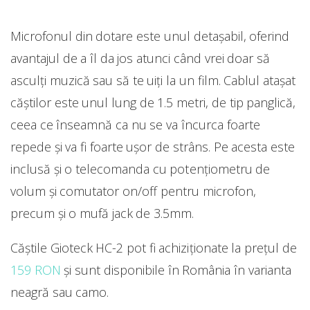
Microfonul din dotare este unul detașabil, oferind
avantajul de a îl da jos atunci când vrei doar să
asculţi muzică sau să te uiţi la un film. Cablul ataşat
căştilor este unul lung de 1.5 metri, de tip panglică,
ceea ce înseamnă ca nu se va încurca foarte
repede și va fi foarte ușor de strâns. Pe acesta este
inclusă şi o telecomanda cu potențiometru de
volum și comutator on/off pentru microfon,
precum şi o mufă jack de 3.5mm.
Căștile Gioteck HC-2 pot fi achiziționate la prețul de
159 RON
și sunt disponibile în România în varianta
neagră sau camo.