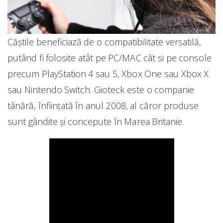
Căștile beneficiază de o compatibilitate versatilă,
putând fi folosite atât pe PC/MAC cât si pe console
precum PlayStation 4 sau 5, Xbox One sau Xbox X
sau Nintendo Switch. Gioteck este o companie
tânără, înfiinţată în anul 2008, al căror produse
sunt gândite şi concepute în Marea Britanie.