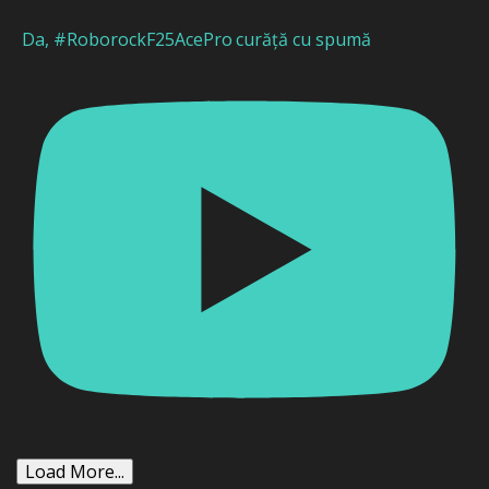
Da, #RoborockF25AcePro curăță cu spumă
Load More...