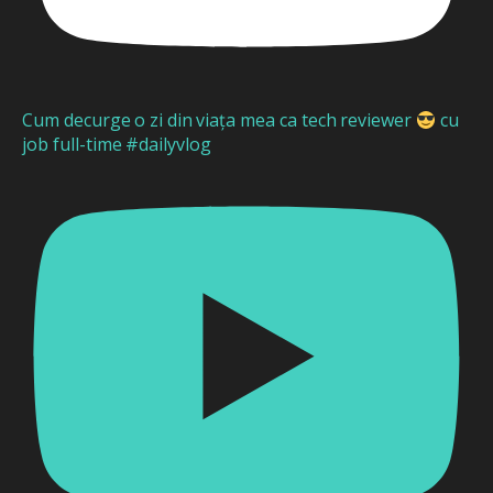
Cum decurge o zi din viața mea ca tech reviewer
cu
job full-time #dailyvlog