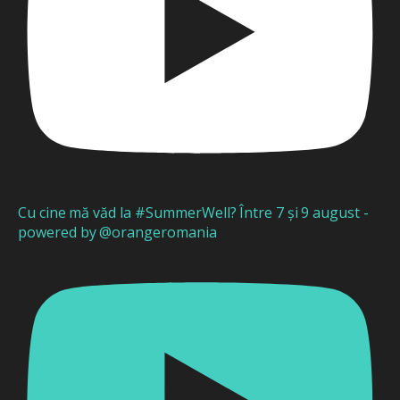
Cu cine mă văd la #SummerWell? Între 7 și 9 august -
powered by @orangeromania