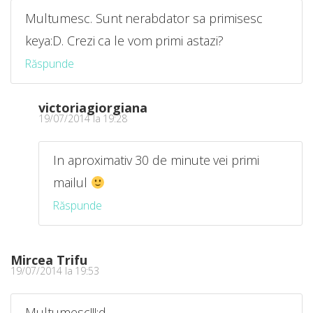
Multumesc. Sunt nerabdator sa primisesc
keya:D. Crezi ca le vom primi astazi?
Răspunde
victoriagiorgiana
19/07/2014 la 19:28
In aproximativ 30 de minute vei primi
mailul
Răspunde
Mircea Trifu
19/07/2014 la 19:53
Multumesc!!!:d