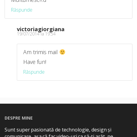
Răspunde
victoriagiorgiana
19/07/2014 la 19:54
Am trimis mail
Have fun!
Răspunde
DESPRE MINE
Sunt super pasionată de technologie, design și
comunicare, așa că fac video-uri ca să-ți arăt, pe