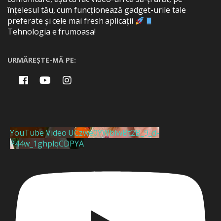
înțelesul tău, cum funcționează gadget-urile tale
preferate și cele mai fresh aplicații
Tehnologia e frumoasa!
URMĂREȘTE-MĂ PE:
YouTube Video UCzwe0YWblwBt2B_9_d-
P44w_1ghplqCDPYA