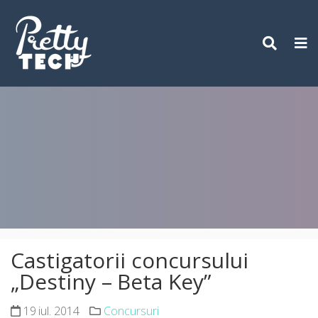
Skip
to
content
Castigatorii concursului
„Destiny – Beta Key”
19 iul. 2014
Concursuri