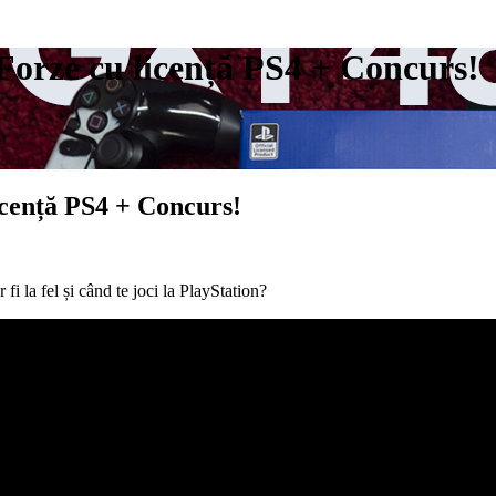
orze cu licență PS4 + Concurs!
cență PS4 + Concurs!
fi la fel și când te joci la PlayStation?