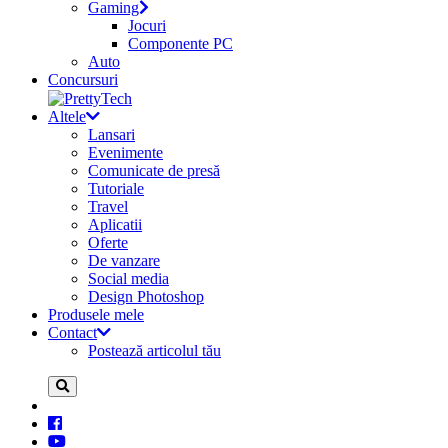
Gaming
Jocuri
Componente PC
Auto
Concursuri
Altele
Lansari
Evenimente
Comunicate de presă
Tutoriale
Travel
Aplicatii
Oferte
De vanzare
Social media
Design Photoshop
Produsele mele
Contact
Postează articolul tău