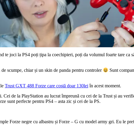
te joci la PS4 poți țipa la coechipieri, poți da volumul foarte tare ca să 
ul de scumpe, chiar și un skin de panda pentru controler
Sunt compani
ile
Trust GXT 488 Forze care costă doar 130lei
în acest moment.
i. Cei de la PlayStation au lucrat împreună cu cei de la Trust și au verifi
ze sunt perfecte pentru PS4 – asta zic și cei de la PS.
le Forze negre cu albastru și Forze – G cu model army gri. Eu le prefe