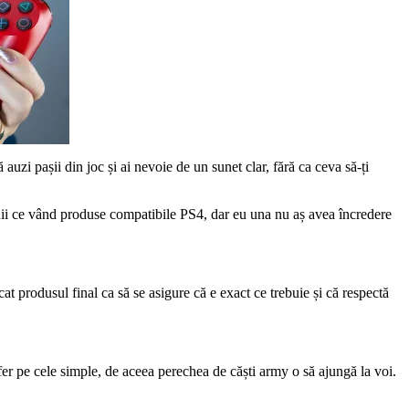
auzi pașii din joc și ai nevoie de un sunet clar, fără ca ceva să-ți
i ce vând produse compatibile PS4, dar eu una nu aș avea încredere
cat produsul final ca să se asigure că e exact ce trebuie și că respectă
r pe cele simple, de aceea perechea de căști army o să ajungă la voi.