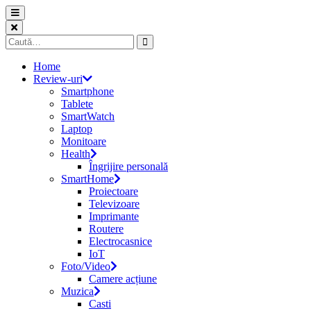
Skip
to
content
Caută
după:
Home
Review-uri
Smartphone
Tablete
SmartWatch
Laptop
Monitoare
Health
Îngrijire personală
SmartHome
Proiectoare
Televizoare
Imprimante
Routere
Electrocasnice
IoT
Foto/Video
Camere acțiune
Muzica
Casti