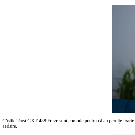
Căștile Trust GXT 488 Forze sunt comode pentru că au pernițe foarte mo
aerisire.