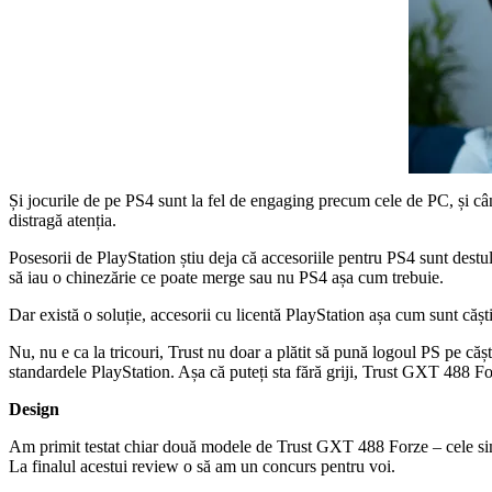
Și jocurile de pe PS4 sunt la fel de engaging precum cele de PC, și când 
distragă atenția.
Posesorii de PlayStation știu deja că accesoriile pentru PS4 sunt dest
să iau o chinezărie ce poate merge sau nu PS4 așa cum trebuie.
Dar există o soluție, accesorii cu licentă PlayStation așa cum sunt cășt
Nu, nu e ca la tricouri, Trust nu doar a plătit să pună logoul PS pe cășt
standardele PlayStation. Așa că puteți sta fără griji, Trust GXT 488 For
Design
Am primit testat chiar două modele de Trust GXT 488 Forze – cele simp
La finalul acestui review o să am un concurs pentru voi.