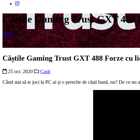
Căștile Gaming Trust GXT 488 F
Casti
25 oct. 2020
Căștile Gaming Trust GXT 488 Forze cu li
25 oct. 2020
Casti
Când stai să te joci la PC ai și o pereche de căști bună, nu? De ce nu ar 