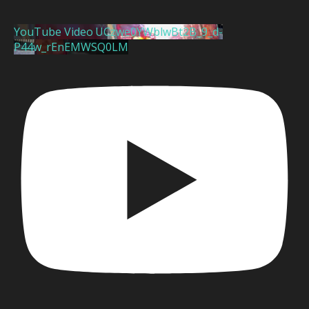
YouTube Video UCzwe0YWblwBt2B_9_d-
P44w_rEnEMWSQ0LM