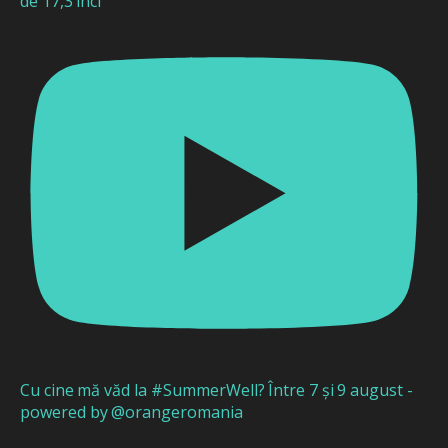
de 17,3 inci
Cu cine mă văd la #SummerWell? Între 7 și 9 august -
powered by @orangeromania