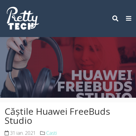
Skip
to
content
Căștile Huawei FreeBuds
Studio
31 ian. 2021
Casti