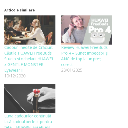
Articole similare
Cadouri inedite de Crăciun:
Review Huawei FreeBuds
Căștile HUAWEI FreeBuds
Pro 4 – Sunet impecabil și
Studio și ochelarii HUAWEI
ANC de top la un preț
x GENTLE MONSTER
corect
Eyewear II
28/01/2025
10/12/2020
Luna cadourilor continuă!
Iată cadoul perfect pentru
fete – HUAWEI FreeBuds