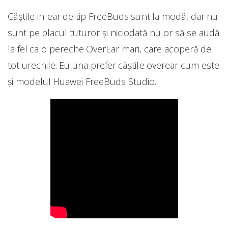
Căștile in-ear de tip FreeBuds sunt la modă, dar nu
sunt pe placul tuturor și niciodată nu or să se audă
la fel ca o pereche OverEar mari, care acoperă de
tot urechile. Eu una prefer căștile overear cum este
și modelul Huawei FreeBuds Studio.