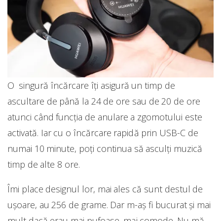
O singură încărcare îți asigură un timp de
ascultare de până la 24 de ore sau de 20 de ore
atunci când funcția de anulare a zgomotului este
activată. Iar cu o încărcare rapidă prin USB-C de
numai 10 minute, poți continua să asculți muzică
timp de alte 8 ore.
Îmi place designul lor, mai ales că sunt destul de
ușoare, au 256 de grame. Dar m-aș fi bucurat și mai
mult dacă erau mai pufoase, mai comode. Nu mă