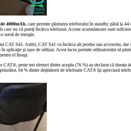
ie de 4000mAh
, care permite păstrarea telefonului în standby până la 44
i în care nu vă puteţi încărca telefonul. Aceste acumulatoare sunt suficient
-o sursă de energie.
a lui CAT S41. Astfel, CAT S41 va încărca alt produs sau accesoriu, dar 
 în aplicaţie şi uşor de utilizat. Acest lucru permite utilizatorului să păs
pentru el însuşi.
ne CAT®, peste trei sferturi dintre aceştia (76 %) au declarat că durata d
rinzător, 94 % dintre deţinătorii de telefoane CAT® îşi apreciază telefon