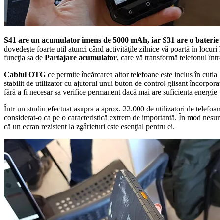
S41 are un acumulator imens de 5000 mAh, iar S31 are o bater
dovedeşte foarte util atunci când activităţile zilnice vă poartă în locur
funcţia sa de
Partajare acumulator
, care vă transformă telefonul într
Cablul OTG
ce permite încărcarea altor telefoane este inclus în cuti
stabilit de utilizator cu ajutorul unui buton de control glisant încorporat
fără a fi necesar sa verifice permanent dacă mai are suficienta energie 
Într-un studiu efectuat asupra a aprox. 22.000 de utilizatori de telefoa
considerat-o ca pe o caracteristică extrem de importantă. În mod nesurp
că un ecran rezistent la zgârieturi este esenţial pentru ei.