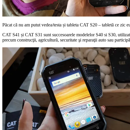
Păcat că nu am putut vedea/testa și tableta CAT S20 – tabletă ce zic eu 
CAT S41 și CAT S31 sunt succesoarele modelelor S40 si S30, utilizate de 
precum construcţii, agricultură, securitate şi reparaţii auto sau particip