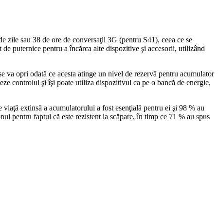
 de zile sau 38 de ore de conversaţii 3G (pentru S41), ceea ce se
 de puternice pentru a încărca alte dispozitive şi accesorii, utilizând
se va opri odată ce acesta atinge un nivel de rezervă pentru acumulator
treze controlul şi îşi poate utiliza dispozitivul ca pe o bancă de energie,
e viaţă extinsă a acumulatorului a fost esenţială pentru ei şi 98 % au
ul pentru faptul că este rezistent la scăpare, în timp ce 71 % au spus