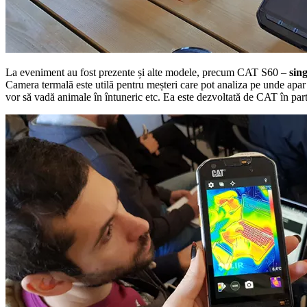
La eveniment au fost prezente și alte modele, precum CAT S60 –
sin
Camera termală este utilă pentru meșteri care pot analiza pe unde apar i
vor să vadă animale în întuneric etc. Ea este dezvoltată de CAT în p