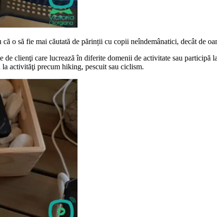
că o să fie mai căutată de părinții cu copii neîndemânatici, decât de oame
clienţi care lucrează în diferite domenii de activitate sau participă la ac
ă la activităţi precum hiking, pescuit sau ciclism.