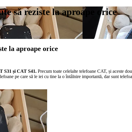
te să reziste la aproape orice
ste la aproape orice
 S31 și CAT S41.
Precum toate celelalte telefoane CAT, și aceste dou
foane pe care să le iei cu tine la o întâlnire importantă, dar sunt telefoa