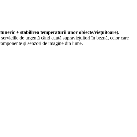
ntuneric + stabilirea temperaturii unor obiecte/viețuitoare
).
 serviciile de urgență când caută supraviețuitori în beznă, celor care
 componente și senzori de imagine din lume.