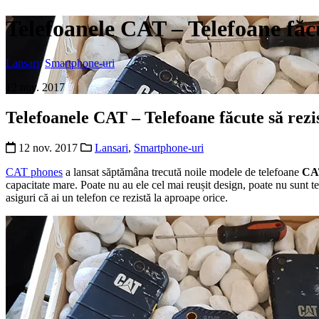
Telefoanele CAT – Telefoane făcu
Lansari
,
Smartphone-uri
12 nov. 2017
Telefoanele CAT – Telefoane făcute să rezi
12 nov. 2017
Lansari
,
Smartphone-uri
CAT phones
a lansat săptămâna trecută noile modele de telefoane
CAT
capacitate mare. Poate nu au ele cel mai reușit design, poate nu sunt tele
asiguri că ai un telefon ce rezistă la aproape orice.