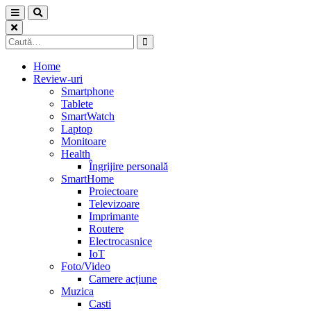
Skip
to
content
Caută
după:
Home
Review-uri
Smartphone
Tablete
SmartWatch
Laptop
Monitoare
Health
Îngrijire personală
SmartHome
Proiectoare
Televizoare
Imprimante
Routere
Electrocasnice
IoT
Foto/Video
Camere acțiune
Muzica
Casti