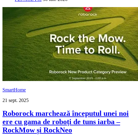
SmartHome
21 sept. 2025
Roborock marchează începutul unei noi
ere cu gama de roboți de tuns iarba –
RockMow și RockNeo