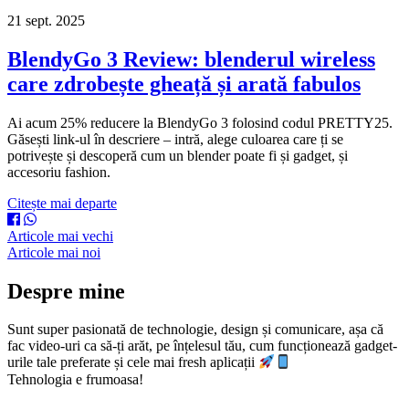
21 sept. 2025
BlendyGo 3 Review: blenderul wireless
care zdrobește gheață și arată fabulos
Ai acum 25% reducere la BlendyGo 3 folosind codul PRETTY25.
Găsești link-ul în descriere – intră, alege culoarea care ți se
potrivește și descoperă cum un blender poate fi și gadget, și
accesoriu fashion.
Citește mai departe
Navigare
Articole mai vechi
Articole mai noi
în
articole
Despre mine
Sunt super pasionată de technologie, design și comunicare, așa că
fac video-uri ca să-ți arăt, pe înțelesul tău, cum funcționează gadget-
urile tale preferate și cele mai fresh aplicații
Tehnologia e frumoasa!