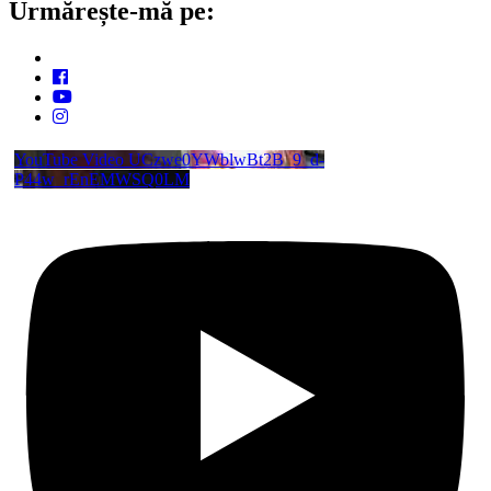
Urmărește-mă pe:
YouTube Video UCzwe0YWblwBt2B_9_d-
P44w_rEnEMWSQ0LM