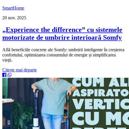
SmartHome
20 nov. 2025
„Experience the difference” cu sistemele
motorizate de umbrire interioară Somfy
Află beneficiile concrete ale Somfy: umbririi inteligente în creșterea
confortului, optimizarea consumului de energie și simplificarea
vieții.
Citește mai departe