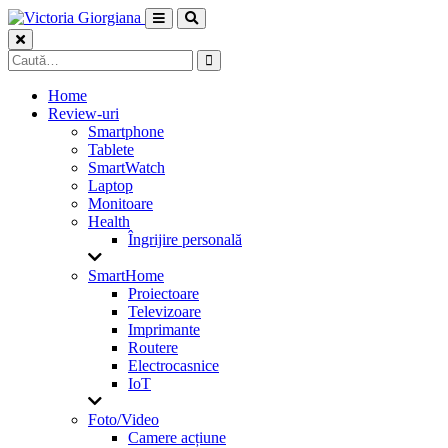
Skip
to
content
Caută
după:
Home
Review-uri
Smartphone
Tablete
SmartWatch
Laptop
Monitoare
Health
Îngrijire personală
SmartHome
Proiectoare
Televizoare
Imprimante
Routere
Electrocasnice
IoT
Foto/Video
Camere acțiune