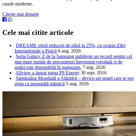
casele moderne.
Citește mai departe
Cele mai citite articole
DREAME oferă reduceri de până la 25%, cu ocazia Zilei
Internaționale a Pisicii
6 aug. 2026
Seria Galaxy Z de la Samsung stabilește un record pentru cel
mai mare număr de precomenzi înregistrat vreodată și de
astăzi este disponibilă în magazine.
7 aug. 2026
Allview a lansat gama P9 Energy
30 sept. 2016
Săptămâna Mondială a Alăptării – device-uri smart care te pot
ajuta ca proaspătă mămică
5 aug. 2026