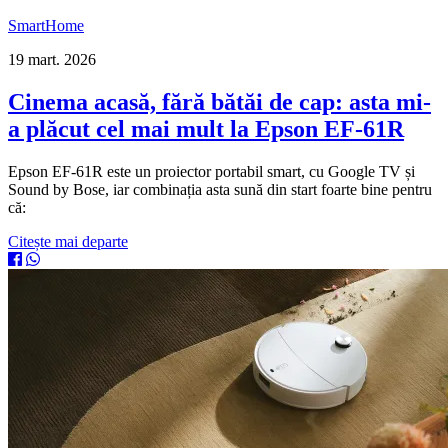
SmartHome
19 mart. 2026
Cinema acasă, fără bătăi de cap: asta mi-
a plăcut cel mai mult la Epson EF-61R
Epson EF-61R este un proiector portabil smart, cu Google TV și
Sound by Bose, iar combinația asta sună din start foarte bine pentru
că:
Citește mai departe