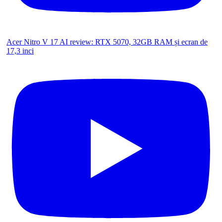
Acer Nitro V 17 AI review: RTX 5070, 32GB RAM și ecran de
17,3 inci