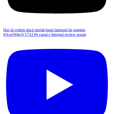
Hai să vedem dacă merită banii laptopul de gaming
#AcerNitroV17AI Pe canal e întregul review postat