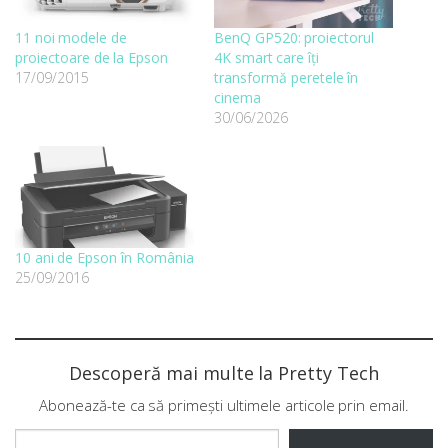
11 noi modele de
BenQ GP520: proiectorul
proiectoare de la Epson
4K smart care îți
17/09/2015
transformă peretele în
cinema
30/06/2026
10 ani de Epson în România
25/09/2016
Descoperă mai multe la Pretty Tech
Abonează-te ca să primești ultimele articole prin email.
Tastează emailul tău...