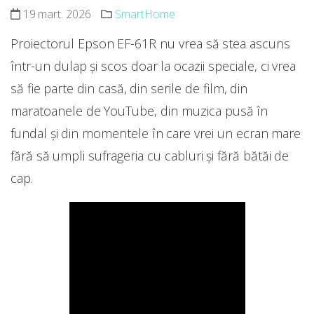
19 mart. 2026
SmartHome
Proiectorul Epson EF-61R nu vrea să stea ascuns
într-un dulap și scos doar la ocazii speciale, ci vrea
să fie parte din casă, din serile de film, din
maratoanele de YouTube, din muzica pusă în
fundal și din momentele în care vrei un ecran mare
fără să umpli sufrageria cu cabluri și fără bătăi de
cap.