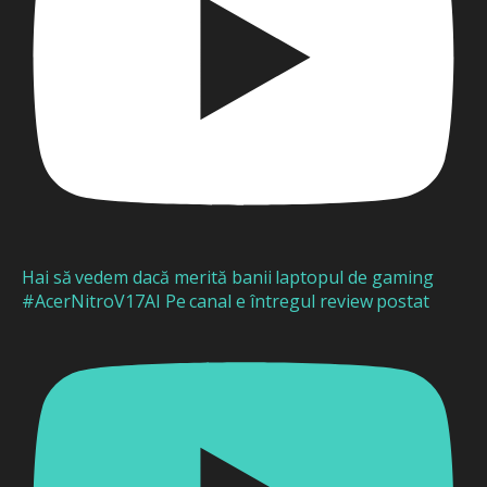
Hai să vedem dacă merită banii laptopul de gaming
#AcerNitroV17AI Pe canal e întregul review postat