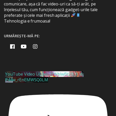
comunicare, așa că fac video-uri ca să-ți arăt, pe
înțelesul tău, cum funcționează gadget-urile tale
preferate și cele mai fresh aplicații
Tehnologia e frumoasa!
URMĂREȘTE-MĂ PE:
YouTube Video UCzwe0YWblwBt2B_9_d-
P44w_rEnEMWSQ0LM