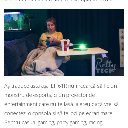
Aș traduce asta așa: EF-61R nu încearcă să fie un
monstru de esports, ci un proiector de
entertainment care nu te lasă la greu dacă vrei să
conectezi o consolă și să te joci pe ecran mare.
Pentru casual gaming, party gaming, racing,