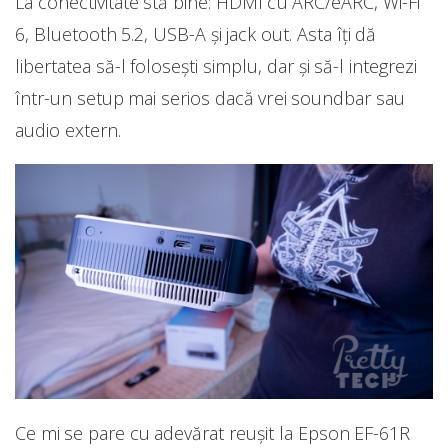
La conectivitate stă bine: HDMI cu ARC/eARC, Wi-Fi
6, Bluetooth 5.2, USB-A și jack out. Asta îți dă
libertatea să-l folosești simplu, dar și să-l integrezi
într-un setup mai serios dacă vrei soundbar sau
audio extern.
Ce mi se pare cu adevărat reușit la Epson EF-61R