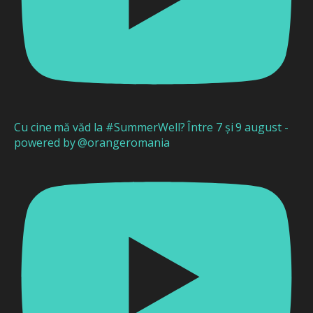
Cu cine mă văd la #SummerWell? Între 7 și 9 august -
powered by @orangeromania