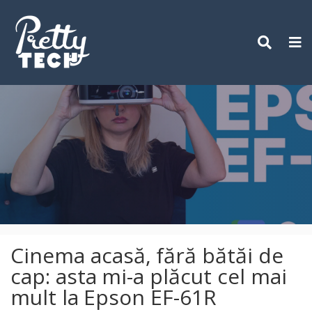
Skip
to
content
Cinema acasă, fără bătăi de
cap: asta mi-a plăcut cel mai
mult la Epson EF-61R