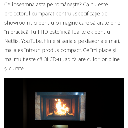
Ce înseamnă asta pe românește? Că nu este
proiectorul cumpărat pentru „specificație de
showroom”, ci pentru o imagine care să arate bine
în practică. Full HD este încă foarte ok pentru
Netflix, YouTube, filme și seriale pe diagonale mari,
mai ales într-un produs compact. Ce îmi place și
mai mult este că 3LCD-ul, adică are culorilor pline
și curate.