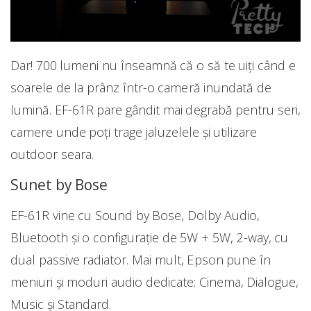
Dar! 700 lumeni nu înseamnă că o să te uiți când e
soarele de la prânz într-o cameră inundată de
lumină. EF-61R pare gândit mai degrabă pentru seri,
camere unde poți trage jaluzelele și utilizare
outdoor seara.
Sunet by Bose
EF-61R vine cu Sound by Bose, Dolby Audio,
Bluetooth și o configurație de 5W + 5W, 2-way, cu
dual passive radiator. Mai mult, Epson pune în
meniuri și moduri audio dedicate: Cinema, Dialogue,
Music și Standard.